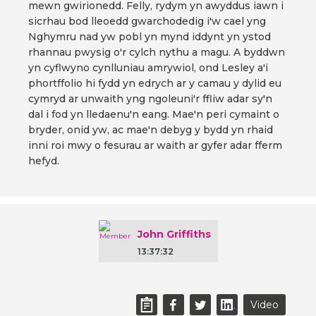
mewn gwirionedd. Felly, rydym yn awyddus iawn i
sicrhau bod lleoedd gwarchodedig i'w cael yng
Nghymru nad yw pobl yn mynd iddynt yn ystod
rhannau pwysig o'r cylch nythu a magu. A byddwn
yn cyflwyno cynlluniau amrywiol, ond Lesley a'i
phortffolio hi fydd yn edrych ar y camau y dylid eu
cymryd ar unwaith yng ngoleuni'r ffliw adar sy'n
dal i fod yn lledaenu'n eang. Mae'n peri cymaint o
bryder, onid yw, ac mae'n debyg y bydd yn rhaid
inni roi mwy o fesurau ar waith ar gyfer adar fferm
hefyd.
John Griffiths
13:37:32
Video