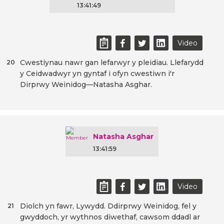
13:41:49
Video
Cwestiynau nawr gan lefarwyr y pleidiau. Llefarydd
20
y Ceidwadwyr yn gyntaf i ofyn cwestiwn i'r
Dirprwy Weinidog—Natasha Asghar.
Natasha Asghar
13:41:59
Video
Diolch yn fawr, Lywydd. Ddirprwy Weinidog, fel y
21
gwyddoch, yr wythnos diwethaf, cawsom ddadl ar