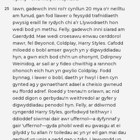
Iawn, gadewch inni roi'r cynllun 20 mya o'r neilltu
25
am funud, gan fod llawer o feysydd trafnidiaeth
pwysig eraill lle rydych chi a’r Llywodraeth hon
wedi bod yn methu. Felly, gadewch inni siarad am
Gaerdydd. Mae wedi croesawu enwau cerddorol
mawr, fel Beyoncé, Coldplay, Harry Styles. Cafodd
miloedd o bobl amser gwych yn y digwyddiadau
hyn, a gwn eich bod chi'n un ohonynt, Ddirprwy
Weinidog, ar sail ar y fideo chwithig a rannoch
ohonoch eich hun yn gwylio Coldplay. Fodd
bynnag, i lawer o bobl, daeth yr hwyl i ben cyn
gynted ag y gwnaethant adael a cheisio gwneud
eu ffordd adref. Roedd y trenau'n orlawn, ac nid
oedd digon o gerbydau'n weithredol ar gyfer y
digwyddiadau penodol hyn. Felly, ar ddiwrnod
cyngerdd Harry Styles, gorfodwyd teithwyr i
ddioddef siwrnai dair awr uffernol—a dyfynnaf y
gair 'uffernol'—gyda phobl wedi eu gwasgu at ei
gilydd y tu allan i'r toiledau ac yn yr eil gan mai dau
gerbyd yn unig a oedd gan y trên. Llewygodd un