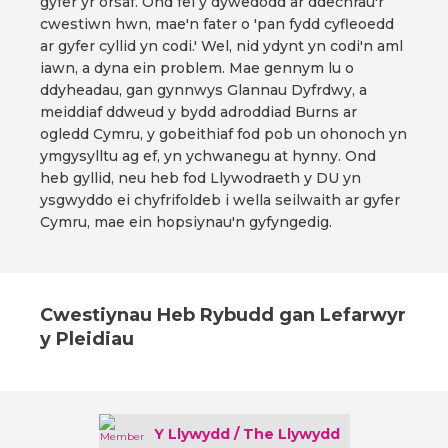
gyfer yr orsaf. Ond fel y dywedodd ar ddechrau'r
cwestiwn hwn, mae'n fater o 'pan fydd cyfleoedd
ar gyfer cyllid yn codi.' Wel, nid ydynt yn codi'n aml
iawn, a dyna ein problem. Mae gennym lu o
ddyheadau, gan gynnwys Glannau Dyfrdwy, a
meiddiaf ddweud y bydd adroddiad Burns ar
ogledd Cymru, y gobeithiaf fod pob un ohonoch yn
ymgysylltu ag ef, yn ychwanegu at hynny. Ond
heb gyllid, neu heb fod Llywodraeth y DU yn
ysgwyddo ei chyfrifoldeb i wella seilwaith ar gyfer
Cymru, mae ein hopsiynau'n gyfyngedig.
Cwestiynau Heb Rybudd gan Lefarwyr
y Pleidiau
Y Llywydd / The Llywydd