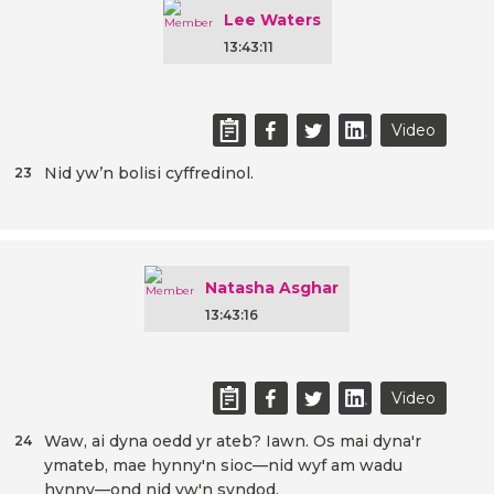
Lee Waters
13:43:11
Video
Nid yw’n bolisi cyffredinol.
23
Natasha Asghar
13:43:16
Video
Waw, ai dyna oedd yr ateb? Iawn. Os mai dyna'r
24
ymateb, mae hynny'n sioc—nid wyf am wadu
hynny—ond nid yw'n syndod.