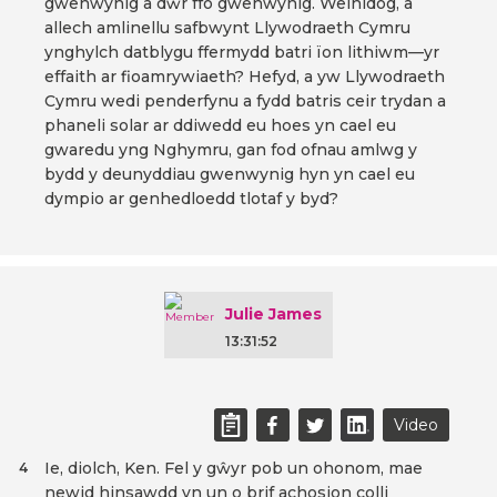
gwenwynig a dŵr ffo gwenwynig. Weinidog, a
allech amlinellu safbwynt Llywodraeth Cymru
ynghylch datblygu ffermydd batri ïon lithiwm—yr
effaith ar fioamrywiaeth? Hefyd, a yw Llywodraeth
Cymru wedi penderfynu a fydd batris ceir trydan a
phaneli solar ar ddiwedd eu hoes yn cael eu
gwaredu yng Nghymru, gan fod ofnau amlwg y
bydd y deunyddiau gwenwynig hyn yn cael eu
dympio ar genhedloedd tlotaf y byd?
Julie James
13:31:52
Video
Ie, diolch, Ken. Fel y gŵyr pob un ohonom, mae
4
newid hinsawdd yn un o brif achosion colli