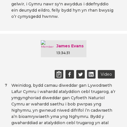
gelwir, i Gymru nawr sy'n awyddus i ddefnyddio
ein deunydd eildro, felly bydd hyn yn rhan bwysig
o’r cymysgedd hwnnw.
James Evans
13:34:31
Video
Weinidog, bydd camau diweddar gan Lywodraeth
7
Lafur Cymru i wahardd atalyddion cebl trugarog, a’r
ymgynghoriad diweddar gan Cyfoeth Naturiol
Cymru ar wahardd saethu i bob pwrpas yng
Nghymru, yn gwneud niwed difrifol i’n cadwraeth
a’n bioamrywiaeth yma yng Nghymru. Bydd y
gwaharddiad ar atalyddion cebl trugarog yn atal