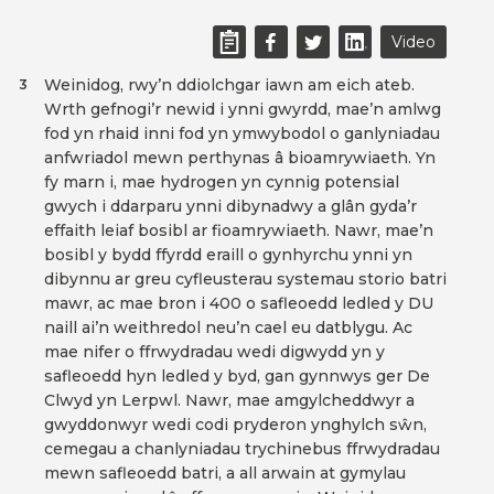
Video
Weinidog, rwy’n ddiolchgar iawn am eich ateb.
3
Wrth gefnogi’r newid i ynni gwyrdd, mae’n amlwg
fod yn rhaid inni fod yn ymwybodol o ganlyniadau
anfwriadol mewn perthynas â bioamrywiaeth. Yn
fy marn i, mae hydrogen yn cynnig potensial
gwych i ddarparu ynni dibynadwy a glân gyda’r
effaith leiaf bosibl ar fioamrywiaeth. Nawr, mae’n
bosibl y bydd ffyrdd eraill o gynhyrchu ynni yn
dibynnu ar greu cyfleusterau systemau storio batri
mawr, ac mae bron i 400 o safleoedd ledled y DU
naill ai’n weithredol neu’n cael eu datblygu. Ac
mae nifer o ffrwydradau wedi digwydd yn y
safleoedd hyn ledled y byd, gan gynnwys ger De
Clwyd yn Lerpwl. Nawr, mae amgylcheddwyr a
gwyddonwyr wedi codi pryderon ynghylch sŵn,
cemegau a chanlyniadau trychinebus ffrwydradau
mewn safleoedd batri, a all arwain at gymylau