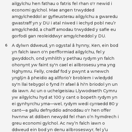
ailgylchu hen fathau o fatris fel rhan o'r newid i
economi gylchol. Mae angen trwydded
amgylcheddol ar gyfleusterau ailgylchu a gwaredu
gwastraff yn y DU i atal niwed i iechyd pobl neu’r
amgylchedd, a chaiff amodau trwydded y safle eu
gorfodi gan reoleiddwyr amgylcheddol y DU.
A dylwn ddweud, yn ogystal â hynny, Ken, ein bod
6
yn falch iawn o'n perfformiad ailgylchu, fel y
gwyddoch, ond ymhlith y pethau rydym yn falch
ohonynt yw faint sy'n cael ei ailbrosesu yma yng
Nghymru. Felly, credaf fod y pwynt a wnewch
ynglŷn â pheidio ag allforio’r broblem i wledydd
sy'n llai tebygol o fynd i'r afael â hi'n briodol yn un
da iawn. Ac un o uchelgeisiau Llywodraeth Cymru
yw ailgylchu hyd at 100 y cant o bopeth rydym yn
ei gynhyrchu yma—wel, rydym wedi cyrraedd 80 y
cant—a gallu defnyddio adnoddau o'r hen offer
hwnnw at ddiben newydd fel rhan o’n hymdrech i
greu economi gylchol. Ac rwy’n falch iawn o
ddweud ein bod yn denu ailbroseswyr, fel y’u