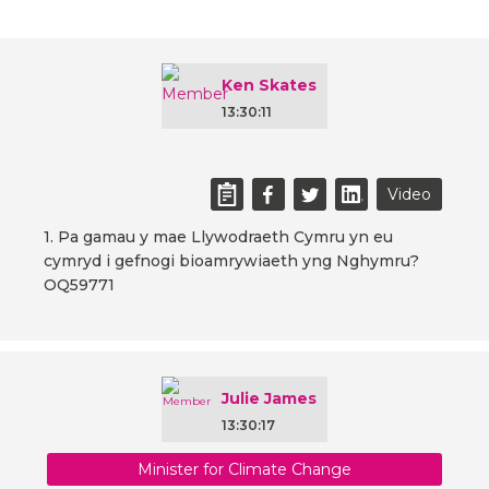
Ken Skates
13:30:11
Video
1. Pa gamau y mae Llywodraeth Cymru yn eu
cymryd i gefnogi bioamrywiaeth yng Nghymru?
OQ59771
Julie James
13:30:17
Minister for Climate Change