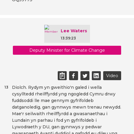
Lee Waters
13:39:23
Deputy Minister for Climate Change
Video
Diolch. Rydym yn gweithio'n galed i wella
13
cysylltedd rheilffyrdd yng ngogledd Cymru drwy
fuddsoddi lle mae gennym gyfrifoldeb
datganoledig, gan gynnwys mewn trenau newydd.
Mae'r seilwaith rheilffyrdd a gwasanaethau i
Lundain yn parhau i fod yn gyfrifoldeb i
Lywodraeth y DU, gan gynnwys y pedwar
gwasanaeth Avanti dyddiol a gafodd eu dileu yng