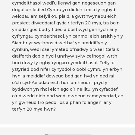
cymdeithasol wedi’u llenwi gan negeseuon gan
drigolion ledled Cymru yn diolch i mi a fy nghyd-
Aelodau am sefyll o'u plaid, a gwrthwynebu eich
prosiect diweddaraf gyda'r terfyn 20 mya, tra bo'n
ymddangos bod y fideo a bostiwyd gennych ar y
cyfryngau cymdeithasol, yn canmol eich araith yn y
Siambr yr wythnos diwethaf yn amddiffyn y
cynllun, wedi cael ymateb ofnadwy o wael. Cefais
drafferth dod o hyd i unrhyw sylw cefnogol wrth
bori drwy fy nghyfryngau cymdeithasol. Felly, o
ystyried bod nifer cynyddol o bobl Cymru yn erbyn
hyn, a meiddiaf ddweud bod gan hyd yn oed rai
o’ch cyd-Aelodau eich hun amheuon, pryd y
byddwch yn rhoi eich ego o’r neilltu, yn cyfaddef
o'r diwedd eich bod wedi gwneud camgymeriad, ac
yn gwneud tro pedol, os a phan fo angen, ar y
terfyn 20 mya hwn?