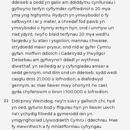
ddeiseb a oedd yn galw am ddiddymu cynlluniau i
gyflwyno terfyn cyflymder cyffredinol o 20 mya
yma yng Nghymru. Rydych yn ymwybodol o fy
safbwynt i ar y mater, a chredaf fod pawb yn
ymwybodol o hynny erbyn hyn, ond i unrhyw un
nad ydynt, rwyf o blaid terfynau 20 mya wedi'u
targedu y tu allan i ysgolion, mannau chwarae,
strydoedd mawr prysur, ond nid ar gyfer Cymru
gyfan. Hoffwn ddiolch i Gadeirydd y Pwyllgor
Deisebau am gyflwyno’r ddadl yr wythnos
diwethaf, yn seiliedig ar y cyfyngiadau amser a
oedd gennym, ond dim ond un ddeiseb, sydd wedi
casglu dros 21,000 o lofnodion, a drafodwyd
gennym, ac mae llawer mwy ohonynt i'w cael,
gyda chyfanswm o bron i 100,000 o lofnodion.
Ddirprwy Weinidog, rwy'n siŵr y gallwch chi, hyd
22
yn oed, gytuno bod y ffigurau hyn yn llawer uwch
na'r ychydig filoedd a gymerodd ran yn
ymgynghoriad Llywodraeth Cymru i ddechrau. Mae
fy mewnflwch a fy mhlatfformau cyfryngau