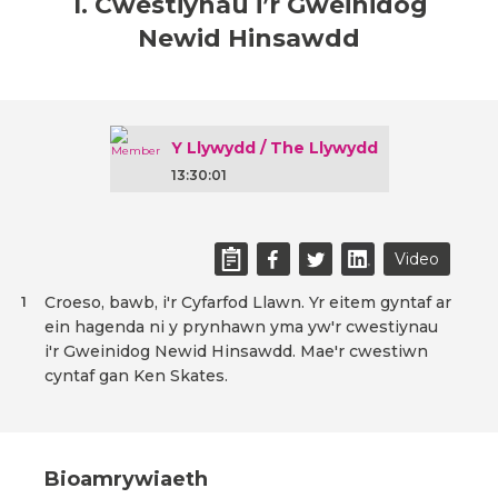
1. Cwestiynau i’r Gweinidog
Newid Hinsawdd
Y Llywydd / The Llywydd
13:30:01
Video
Croeso, bawb, i'r Cyfarfod Llawn. Yr eitem gyntaf ar
1
ein hagenda ni y prynhawn yma yw'r cwestiynau
i'r Gweinidog Newid Hinsawdd. Mae'r cwestiwn
cyntaf gan Ken Skates.
Bioamrywiaeth