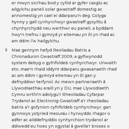
er mwyn sicrhau bod y cyllid ar gyfer casglu ac
ailgylchu paneli solar gwastraff domestig ac
annomestig yn cael ei ddarparu'n deg. Golyga
hynny y gall cynhyrchwyr gwastraff gysylltu â
chynhyrchydd neu werthwr eu paneli, a byddant
hwy'n trefnu i gymryd yr eitemau yn ôl yn rhad ac
am ddim i’w hailgylchu.
Mae gennym hefyd Reoliadau Batris a
5
Chronaduron Gwastraff 2009, a gyflwynodd
system debyg o gyfrifoldeb cynhyrchwyr. Unwaith
eto, mae'n rhaid iddynt ddarparu gwasanaeth rhad
ac am ddim i gymryd eitemau yn ôl gan y
defnyddiwr terfynol. Ac mewn partneriaeth â
Llywodraethau eraill yn y DU, mae Llywodraeth
Cymru wrthi'n adolygu’r Rheoliadau Cyfarpar
Trydanol ac Electronig Gwastraff a’r rheoliadau
batris a’r gofynion cyfrifoldeb cynhyrchwyr, gan
gynnwys ystyried mesurau i hyrwyddo rhagor o
adfer ac ailddefnyddio cynhyrchion trydanol ar
ddiwedd eu hoes yn ogystal â gwella'r broses o