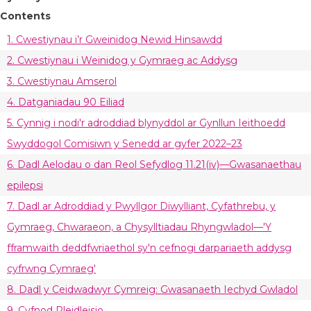
Contents
1. Cwestiynau i’r Gweinidog Newid Hinsawdd
2. Cwestiynau i Weinidog y Gymraeg ac Addysg
3. Cwestiynau Amserol
4. Datganiadau 90 Eiliad
5. Cynnig i nodi'r adroddiad blynyddol ar Gynllun Ieithoedd
Swyddogol Comisiwn y Senedd ar gyfer 2022–23
6. Dadl Aelodau o dan Reol Sefydlog 11.21(iv)—Gwasanaethau
epilepsi
7. Dadl ar Adroddiad y Pwyllgor Diwylliant, Cyfathrebu, y
Gymraeg, Chwaraeon, a Chysylltiadau Rhyngwladol—'Y
fframwaith deddfwriaethol sy'n cefnogi darpariaeth addysg
cyfrwng Cymraeg'
8. Dadl y Ceidwadwyr Cymreig: Gwasanaeth Iechyd Gwladol
9. Cyfnod Pleidleisio