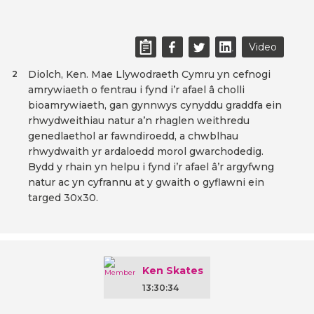
Video
Diolch, Ken. Mae Llywodraeth Cymru yn cefnogi
2
amrywiaeth o fentrau i fynd i’r afael â cholli
bioamrywiaeth, gan gynnwys cynyddu graddfa ein
rhwydweithiau natur a’n rhaglen weithredu
genedlaethol ar fawndiroedd, a chwblhau
rhwydwaith yr ardaloedd morol gwarchodedig.
Bydd y rhain yn helpu i fynd i’r afael â’r argyfwng
natur ac yn cyfrannu at y gwaith o gyflawni ein
targed 30x30.
Ken Skates
13:30:34