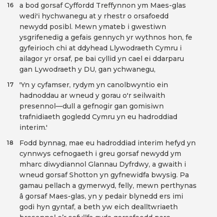
a bod gorsaf Cyffordd Treffynnon ym Maes-glas
16
wedi'i hychwanegu at y rhestr o orsafoedd
newydd posibl. Mewn ymateb i gwestiwn
ysgrifenedig a gefais gennych yr wythnos hon, fe
gyfeirioch chi at ddyhead Llywodraeth Cymru i
ailagor yr orsaf, pe bai cyllid yn cael ei ddarparu
gan Lywodraeth y DU, gan ychwanegu,
'Yn y cyfamser, rydym yn canolbwyntio ein
17
hadnoddau ar wneud y gorau o'r seilwaith
presennol—dull a gefnogir gan gomisiwn
trafnidiaeth gogledd Cymru yn eu hadroddiad
interim.'
Fodd bynnag, mae eu hadroddiad interim hefyd yn
18
cynnwys cefnogaeth i greu gorsaf newydd ym
mharc diwydiannol Glannau Dyfrdwy, a gwaith i
wneud gorsaf Shotton yn gyfnewidfa bwysig. Pa
gamau pellach a gymerwyd, felly, mewn perthynas
â gorsaf Maes-glas, yn y pedair blynedd ers imi
godi hyn gyntaf, a beth yw eich dealltwriaeth