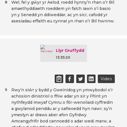
Wel, fel y gŵyr yr Aelod, roedd hynny’n rhan o’r Bil
8
amaethyddiaeth roeddem yn falch iawn o’i basio
yn y Senedd yn ddiweddar, ac yn sicr, cafodd yr
asesiadau effaith eu cynnal yn rhan o’r Bil hwnnw.
Llyr Gruffydd
13:35:20
Video
Rwy’n siŵr y bydd y Gweinidog yn ymwybodol o’r
9
achosion dinistriol o ffliw adar yn sir y Fflint yn
nythfeydd mwyaf Cymru o fôr-wenoliaid cyffredin
a gwylanod penddu ar y safleoedd hyn nawr, sy’n
ymestyn ar draws aber afon Dyfrdwy.
Amcangyfrifir bod cannoedd o adar wedi marw, a