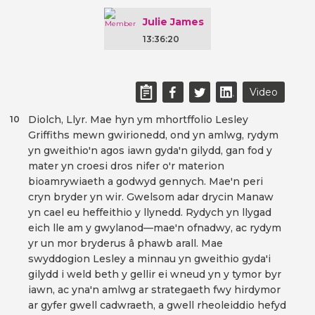
Julie James
13:36:20
Video
Diolch, Llyr. Mae hyn ym mhortffolio Lesley
10
Griffiths mewn gwirionedd, ond yn amlwg, rydym
yn gweithio'n agos iawn gyda'n gilydd, gan fod y
mater yn croesi dros nifer o'r materion
bioamrywiaeth a godwyd gennych. Mae'n peri
cryn bryder yn wir. Gwelsom adar drycin Manaw
yn cael eu heffeithio y llynedd. Rydych yn llygad
eich lle am y gwylanod—mae'n ofnadwy, ac rydym
yr un mor bryderus â phawb arall. Mae
swyddogion Lesley a minnau yn gweithio gyda'i
gilydd i weld beth y gellir ei wneud yn y tymor byr
iawn, ac yna'n amlwg ar strategaeth fwy hirdymor
ar gyfer gwell cadwraeth, a gwell rheoleiddio hefyd