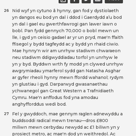
Nid wyf yn cytuno â hynny, gan fod y dystiolaeth
26
yn dangos eu bod yn dal i ddod i Gaerdydd a’u bod
yn dal i gael eu gwerthfawrogi gan lawer iawn o
bobl. Pan fydd gennych 70,000 o bobl mewn un
lle, i gyd yn ceisio gadael ar yr un pryd, mae'n ffaith
ffisegol y bydd tagfeydd ac y bydd yn rhaid ciwio.
Mae hynny'n wir am unrhyw stadiwm chwaraeon
neu stadiwm ddigwyddiadau torfol yn unrhyw le
yn y byd. Byddwn wrth fy modd yn clywed unrhyw
awgrymiadau ymarferol sydd gan Natasha Asghar
ar gyfer rheoli hynny mewn ffordd wahanol; rydym
yn glustiau i gyd. Darparwyd gwasanaethau
ychwanegol gan Great Western a Trafnidiaeth
Cymru. Mae'n anffodus fod yna amodau
anghyfforddus wedi bod.
Fel y gwyddoch, mae gennym raglen adnewyddu a
27
buddsoddi radical mewn trenau—dros £800
miliwn mewn cerbydau newydd ac £1 biliwn yn y
prosiect metro, ac mae'n dod yn weithredol. Ac