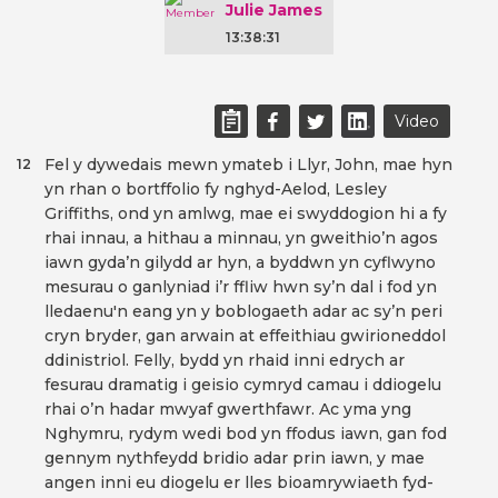
Julie James
13:38:31
Video
Fel y dywedais mewn ymateb i Llyr, John, mae hyn
12
yn rhan o bortffolio fy nghyd-Aelod, Lesley
Griffiths, ond yn amlwg, mae ei swyddogion hi a fy
rhai innau, a hithau a minnau, yn gweithio’n agos
iawn gyda’n gilydd ar hyn, a byddwn yn cyflwyno
mesurau o ganlyniad i’r ffliw hwn sy’n dal i fod yn
lledaenu'n eang yn y boblogaeth adar ac sy’n peri
cryn bryder, gan arwain at effeithiau gwirioneddol
ddinistriol. Felly, bydd yn rhaid inni edrych ar
fesurau dramatig i geisio cymryd camau i ddiogelu
rhai o’n hadar mwyaf gwerthfawr. Ac yma yng
Nghymru, rydym wedi bod yn ffodus iawn, gan fod
gennym nythfeydd bridio adar prin iawn, y mae
angen inni eu diogelu er lles bioamrywiaeth fyd-