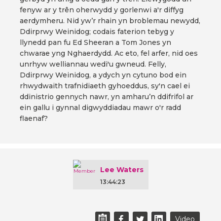
fenyw ar y trên oherwydd y gorlenwi a'r diffyg
aerdymheru. Nid yw’r rhain yn broblemau newydd,
Ddirprwy Weinidog; codais faterion tebyg y
llynedd pan fu Ed Sheeran a Tom Jones yn
chwarae yng Nghaerdydd. Ac eto, fel arfer, nid oes
unrhyw welliannau wedi'u gwneud. Felly,
Ddirprwy Weinidog, a ydych yn cytuno bod ein
rhwydwaith trafnidiaeth gyhoeddus, sy'n cael ei
ddinistrio gennych nawr, yn amharu’n ddifrifol ar
ein gallu i gynnal digwyddiadau mawr o'r radd
flaenaf?
Lee Waters
13:44:23
Video