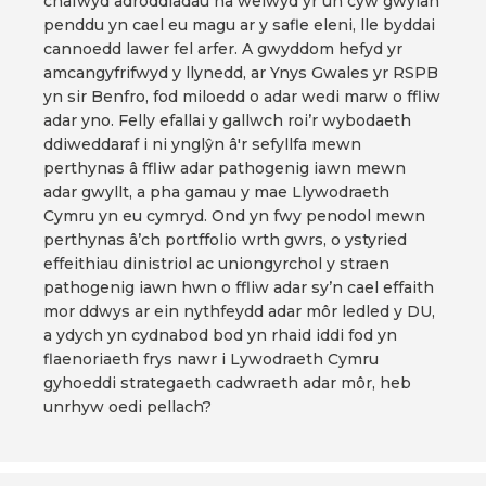
chafwyd adroddiadau na welwyd yr un cyw gwylan
penddu yn cael eu magu ar y safle eleni, lle byddai
cannoedd lawer fel arfer. A gwyddom hefyd yr
amcangyfrifwyd y llynedd, ar Ynys Gwales yr RSPB
yn sir Benfro, fod miloedd o adar wedi marw o ffliw
adar yno. Felly efallai y gallwch roi’r wybodaeth
ddiweddaraf i ni ynglŷn â'r sefyllfa mewn
perthynas â ffliw adar pathogenig iawn mewn
adar gwyllt, a pha gamau y mae Llywodraeth
Cymru yn eu cymryd. Ond yn fwy penodol mewn
perthynas â’ch portffolio wrth gwrs, o ystyried
effeithiau dinistriol ac uniongyrchol y straen
pathogenig iawn hwn o ffliw adar sy’n cael effaith
mor ddwys ar ein nythfeydd adar môr ledled y DU,
a ydych yn cydnabod bod yn rhaid iddi fod yn
flaenoriaeth frys nawr i Lywodraeth Cymru
gyhoeddi strategaeth cadwraeth adar môr, heb
unrhyw oedi pellach?