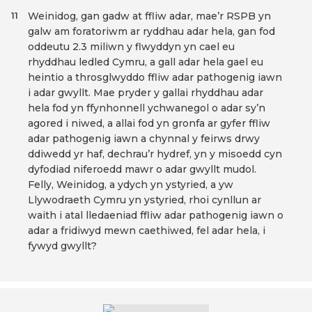
Weinidog, gan gadw at ffliw adar, mae’r RSPB yn
11
galw am foratoriwm ar ryddhau adar hela, gan fod
oddeutu 2.3 miliwn y flwyddyn yn cael eu
rhyddhau ledled Cymru, a gall adar hela gael eu
heintio a throsglwyddo ffliw adar pathogenig iawn
i adar gwyllt. Mae pryder y gallai rhyddhau adar
hela fod yn ffynhonnell ychwanegol o adar sy’n
agored i niwed, a allai fod yn gronfa ar gyfer ffliw
adar pathogenig iawn a chynnal y feirws drwy
ddiwedd yr haf, dechrau’r hydref, yn y misoedd cyn
dyfodiad niferoedd mawr o adar gwyllt mudol.
Felly, Weinidog, a ydych yn ystyried, a yw
Llywodraeth Cymru yn ystyried, rhoi cynllun ar
waith i atal lledaeniad ffliw adar pathogenig iawn o
adar a fridiwyd mewn caethiwed, fel adar hela, i
fywyd gwyllt?