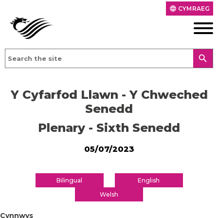
CYMRAEG
language
search
Y Cyfarfod Llawn - Y Chweched
Senedd
Plenary - Sixth Senedd
05/07/2023
Bilingual
English
Welsh
Cynnwys