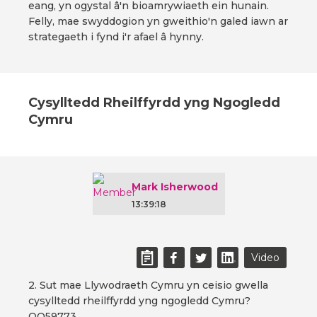
eang, yn ogystal â'n bioamrywiaeth ein hunain.
Felly, mae swyddogion yn gweithio'n galed iawn ar
strategaeth i fynd i'r afael â hynny.
Cysylltedd Rheilffyrdd yng Ngogledd
Cymru
Mark Isherwood
13:39:18
Video
2. Sut mae Llywodraeth Cymru yn ceisio gwella
cysylltedd rheilffyrdd yng ngogledd Cymru?
OQ59773