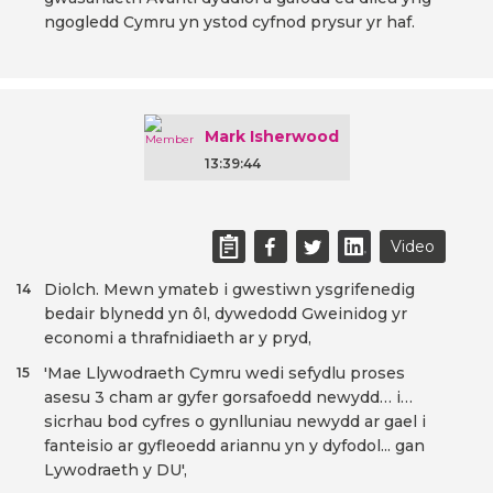
ngogledd Cymru yn ystod cyfnod prysur yr haf.
Mark Isherwood
13:39:44
Video
Diolch. Mewn ymateb i gwestiwn ysgrifenedig
14
bedair blynedd yn ôl, dywedodd Gweinidog yr
economi a thrafnidiaeth ar y pryd,
'Mae Llywodraeth Cymru wedi sefydlu proses
15
asesu 3 cham ar gyfer gorsafoedd newydd… i…
sicrhau bod cyfres o gynlluniau newydd ar gael i
fanteisio ar gyfleoedd ariannu yn y dyfodol... gan
Lywodraeth y DU',