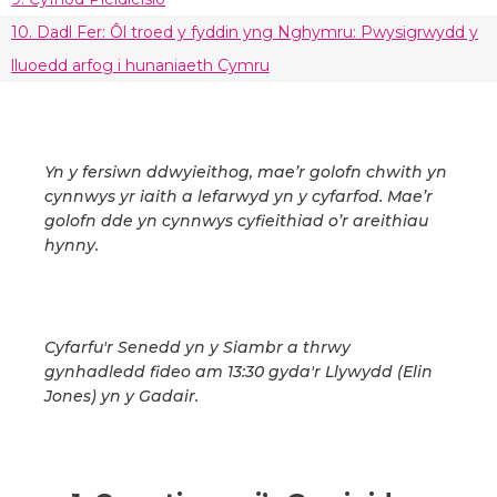
10. Dadl Fer: Ôl troed y fyddin yng Nghymru: Pwysigrwydd y
lluoedd arfog i hunaniaeth Cymru
Yn y fersiwn ddwyieithog, mae’r golofn chwith yn
cynnwys yr iaith a lefarwyd yn y cyfarfod. Mae’r
golofn dde yn cynnwys cyfieithiad o’r areithiau
hynny.
Cyfarfu'r Senedd yn y Siambr a thrwy
gynhadledd fideo am 13:30 gyda'r Llywydd (Elin
Jones) yn y Gadair.