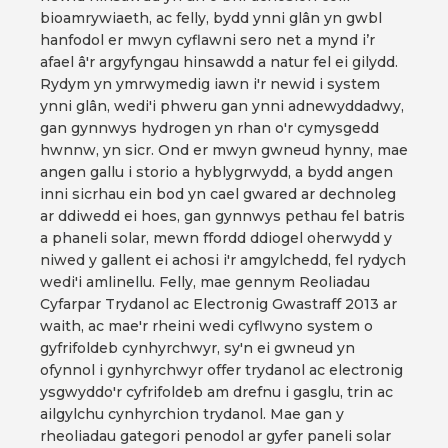
bioamrywiaeth, ac felly, bydd ynni glân yn gwbl
hanfodol er mwyn cyflawni sero net a mynd i’r
afael â'r argyfyngau hinsawdd a natur fel ei gilydd.
Rydym yn ymrwymedig iawn i'r newid i system
ynni glân, wedi'i phweru gan ynni adnewyddadwy,
gan gynnwys hydrogen yn rhan o'r cymysgedd
hwnnw, yn sicr. Ond er mwyn gwneud hynny, mae
angen gallu i storio a hyblygrwydd, a bydd angen
inni sicrhau ein bod yn cael gwared ar dechnoleg
ar ddiwedd ei hoes, gan gynnwys pethau fel batris
a phaneli solar, mewn ffordd ddiogel oherwydd y
niwed y gallent ei achosi i'r amgylchedd, fel rydych
wedi'i amlinellu. Felly, mae gennym Reoliadau
Cyfarpar Trydanol ac Electronig Gwastraff 2013 ar
waith, ac mae'r rheini wedi cyflwyno system o
gyfrifoldeb cynhyrchwyr, sy'n ei gwneud yn
ofynnol i gynhyrchwyr offer trydanol ac electronig
ysgwyddo'r cyfrifoldeb am drefnu i gasglu, trin ac
ailgylchu cynhyrchion trydanol. Mae gan y
rheoliadau gategori penodol ar gyfer paneli solar