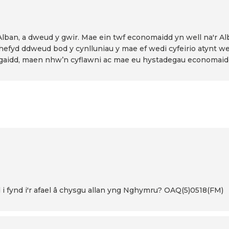
 Alban, a dweud y gwir. Mae ein twf economaidd yn well na'r 
hefyd ddweud bod y cynlluniau y mae ef wedi cyfeirio atynt wedi
logaidd, maen nhw’n cyflawni ac mae eu hystadegau economai
i fynd i'r afael â chysgu allan yng Nghymru? OAQ(5)0518(FM)