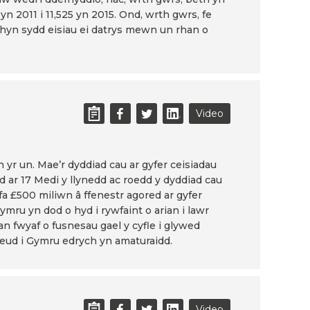
 2011 i 11,525 yn 2015. Ond, wrth gwrs, fe
 hyn sydd eisiau ei datrys mewn un rhan o
Video
 un. Mae’r dyddiad cau ar gyfer ceisiadau
ar 17 Medi y llynedd ac roedd y dyddiad cau
a £500 miliwn â ffenestr agored ar gyfer
mru yn dod o hyd i rywfaint o arian i lawr
n fwyaf o fusnesau gael y cyfle i glywed
neud i Gymru edrych yn amaturaidd.
Video