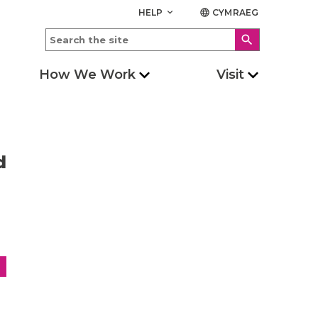
HELP
CYMRAEG
keyboard_arrow_down
language
search
How We Work
Visit
d