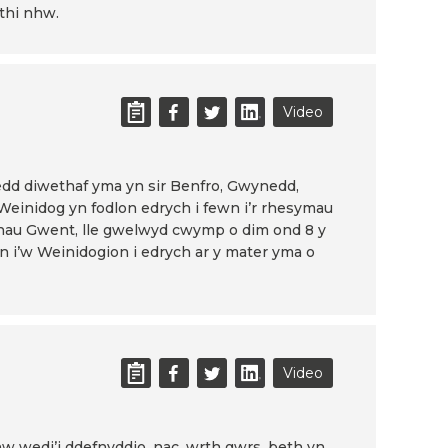
thi nhw.
Video
nedd diwethaf yma yn sir Benfro, Gwynedd,
 Weinidog yn fodlon edrych i fewn i’r rhesymau
aenau Gwent, lle gwelwyd cwymp o dim ond 8 y
yn i’w Weinidogion i edrych ar y mater yma o
Video
w wedi’i ddefnyddio, nac, wrth gwrs, beth yn