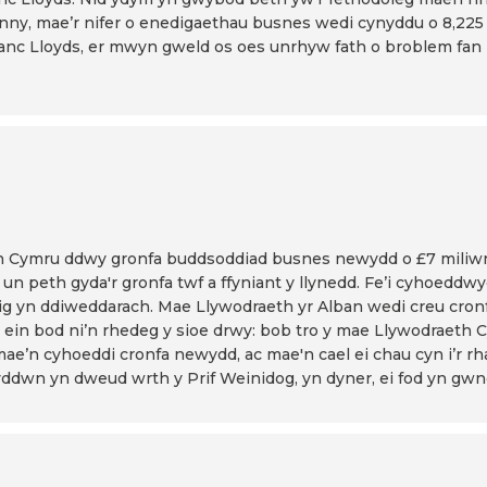
y, mae’r nifer o enedigaethau busnes wedi cynyddu o 8,225 yn
 fanc Lloyds, er mwyn gweld os oes unrhyw fath o broblem fan
 Cymru ddwy gronfa buddsoddiad busnes newydd o £7 miliwn yr
eth gyda'r gronfa twf a ffyniant y llynedd. Fe’i cyhoeddwyd 
ig yn ddiweddarach. Mae Llywodraeth yr Alban wedi creu cronf
ein bod ni’n rhedeg y sioe drwy: bob tro y mae Llywodraeth Cy
e’n cyhoeddi cronfa newydd, ac mae'n cael ei chau cyn i’r rha
yddwn yn dweud wrth y Prif Weinidog, yn dyner, ei fod yn gw