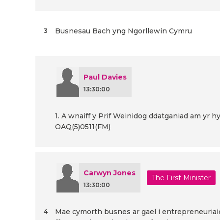
Busnesau Bach yng Ngorllewin Cymru
3
Paul Davies
13:30:00
1. A wnaiff y Prif Weinidog ddatganiad am y
OAQ(5)0511(FM)
Carwyn Jones
The First Minister
13:30:00
Mae cymorth busnes ar gael i entrepreneuria
4