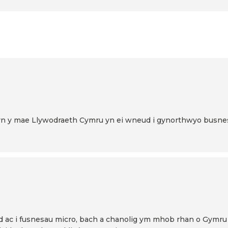
r hyn y mae Llywodraeth Cymru yn ei wneud i gynorthwyo busn
id ac i fusnesau micro, bach a chanolig ym mhob rhan o Gymr