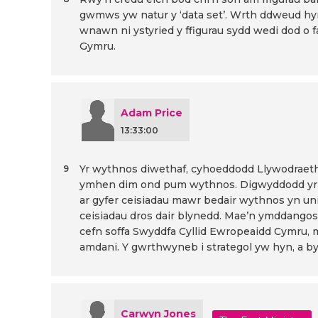
gwmws yw natur y ‘data set’. Wrth ddweud hynn
wnawn ni ystyried y ffigurau sydd wedi dod o
Gymru.
Adam Price
13:33:00
Yr wythnos diwethaf, cyhoeddodd Llywodraeth
9
ymhen dim ond pum wythnos. Digwyddodd yr un p
ar gyfer ceisiadau mawr bedair wythnos yn un
ceisiadau dros dair blynedd. Mae’n ymddangos 
cefn soffa Swyddfa Cyllid Ewropeaidd Cymru, ma
amdani. Y gwrthwyneb i strategol yw hyn, a b
Carwyn Jones