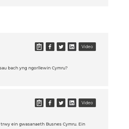
Video
esau bach yng ngorllewin Cymru?
Video
u trwy ein gwasanaeth Busnes Cymru. Ein