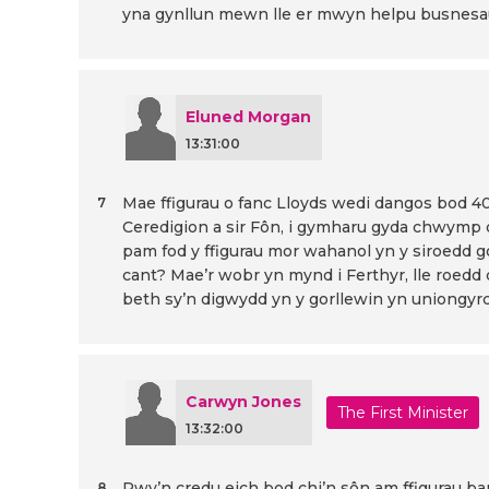
yna gynllun mewn lle er mwyn helpu busnesau
Eluned Morgan
13:31:00
Mae ffigurau o fanc Lloyds wedi dangos bod 40
7
Ceredigion a sir Fôn, i gymharu gyda chwymp o 
pam fod y ffigurau mor wahanol yn y siroedd g
cant? Mae’r wobr yn mynd i Ferthyr, lle roedd 
beth sy’n digwydd yn y gorllewin yn uniongyr
Carwyn Jones
The First Minister
13:32:00
Rwy’n credu eich bod chi’n sôn am ffigurau b
8