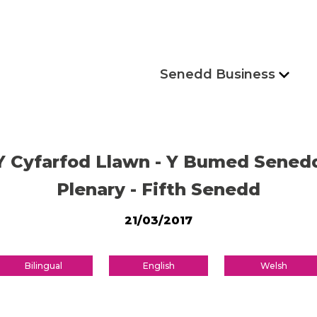
Senedd Business
Y Cyfarfod Llawn - Y Bumed Sened
Plenary - Fifth Senedd
21/03/2017
Bilingual
English
Welsh