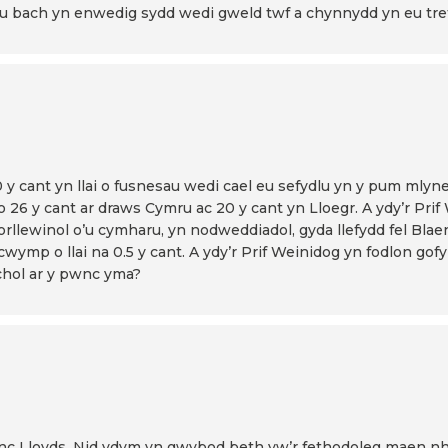
 bach yn enwedig sydd wedi gweld twf a chynnydd yn eu tre
 y cant yn llai o fusnesau wedi cael eu sefydlu yn y pum mly
26 y cant ar draws Cymru ac 20 y cant yn Lloegr. A ydy’r Prif
orllewinol o’u cymharu, yn nodweddiadol, gyda llefydd fel Bl
cwymp o llai na 0.5 y cant. A ydy’r Prif Weinidog yn fodlon gof
chol ar y pwnc yma?
anc Lloyds. Nid ydym yn gwybod beth yw’r fethodoleg maen nh