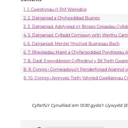
1. 1. Cwestiynau i’r Prif Weinidog
2. 2. Datganiad a Chyhoeddiad Busnes
3. 3. Datganiad: Adolygiad o'r Broses Ceisiadau Cyllid
4. 5. Datganiad: Cyfradd Comisiwn wrth Werthu Ca
5. 6. Datganiad: Menter Ymchwil Busnesau Bach
6. 7. Rheoliadau Maint a Chyfansoddiad Pwyllgorau 
7. 8. Dadl: Egwyddorion Cyffredinol y Bil Treth Gwar
8. 9. Cynnig i Gymeradwyo'r Penderfyniad Ariannol y
9. 10. Cynnig i Amrywio Trefn Ystyried Gwelliannau C
Cyfarfu’r Cynulliad am 13:30 gyda’r Llywydd (E