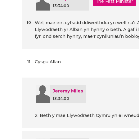
The First Minister
13:34:00
Wel, mae ein cyfradd ddiweithdra yn well na'r
10
Llywodraeth yr Alban yn hynny o beth. A gaf i 
fyr, ond serch hynny, mae'r cynlluniau’n bob
Cysgu Allan
11
Jeremy Miles
13:34:00
2. Beth y mae Llywodraeth Cymru yn ei wneud 