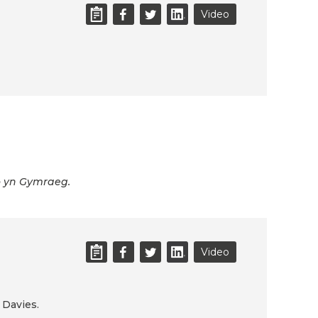
Video
o yn Gymraeg.
Video
 Davies.