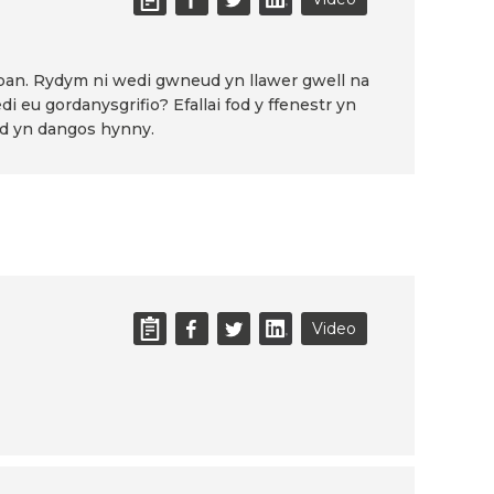
Alban. Rydym ni wedi gwneud yn llawer gwell na
 eu gordanysgrifio? Efallai fod y ffenestr yn
dd yn dangos hynny.
Video