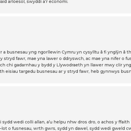
id arloesol, swyddi a’r economi.
r a busnesau yng ngorllewin Cymru yn cysylltu â fi ynglŷn â t
 y stryd fawr, mae yna lawer o ddryswch, ac mae yna nifer o 
wch chi gadarnhau y bydd y Llywodraeth yn llawer mwy clir y
 eisiau targedu busnesau ar y stryd fawr, heb gynnwys busne
 sydd wedi colli allan, a’u helpu nhw dros dro, o achos y ffai
lot o fusnesau, wrth gwrs, sydd yn dawel, sydd wedi gweld 