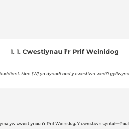
1. 1. Cwestiynau i’r Prif Weinidog
 buddiant. Mae [W] yn dynodi bod y cwestiwn wedi’i gyflwyn
 yma yw cwestiynau i’r Prif Weinidog. Y cwestiwn cyntaf—Paul