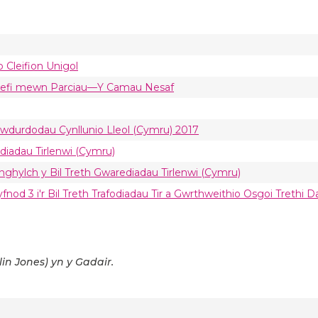
o Cleifion Unigol
rtrefi mewn Parciau—Y Camau Nesaf
Awdurdodau Cynllunio Lleol (Cymru) 2017
ediadau Tirlenwi (Cymru)
nghylch y Bil Treth Gwarediadau Tirlenwi (Cymru)
yfnod 3 i'r Bil Treth Trafodiadau Tir a Gwrthweithio Osgoi Trethi
lin Jones) yn y Gadair.