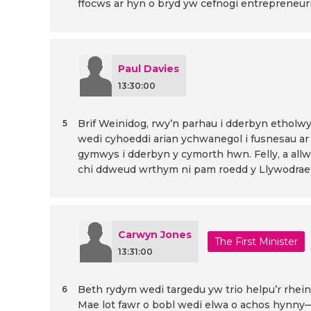
ffocws ar hyn o bryd yw cefnogi entrepreneuria
Paul Davies
13:30:00
Brif Weinidog, rwy’n parhau i dderbyn etholwy
5
wedi cyhoeddi arian ychwanegol i fusnesau ar
gymwys i dderbyn y cymorth hwn. Felly, a all
chi ddweud wrthym ni pam roedd y Llywodraeth
Carwyn Jones
The First Minister
13:31:00
Beth rydym wedi targedu yw trio helpu’r rheini
6
Mae lot fawr o bobl wedi elwa o achos hynny—