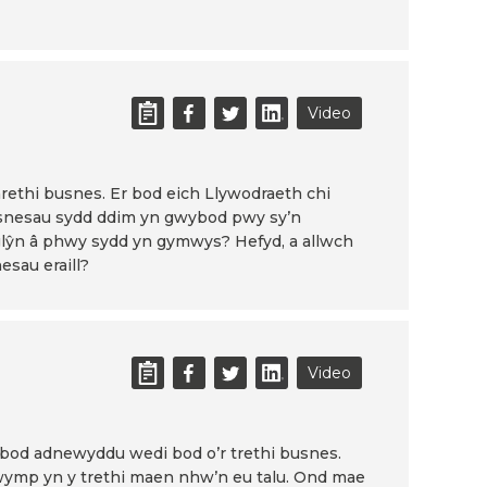
Video
hrethi busnes. Er bod eich Llywodraeth chi
fusnesau sydd ddim yn gwybod pwy sy’n
nglŷn â phwy sydd yn gymwys? Hefyd, a allwch
sau eraill?
Video
th bod adnewyddu wedi bod o’r trethi busnes.
cwymp yn y trethi maen nhw’n eu talu. Ond mae