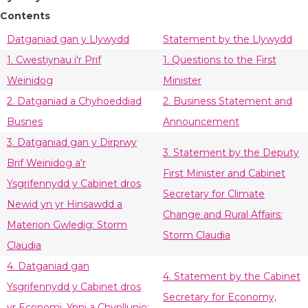
Contents
Datganiad gan y Llywydd
Statement by the Llywydd
1. Cwestiynau i'r Prif
1. Questions to the First
Weinidog
Minister
2. Datganiad a Chyhoeddiad
2. Business Statement and
Busnes
Announcement
3. Datganiad gan y Dirprwy
3. Statement by the Deputy
Brif Weinidog a'r
First Minister and Cabinet
Ysgrifennydd y Cabinet dros
Secretary for Climate
Newid yn yr Hinsawdd a
Change and Rural Affairs:
Materion Gwledig: Storm
Storm Claudia
Claudia
4. Datganiad gan
4. Statement by the Cabinet
Ysgrifennydd y Cabinet dros
Secretary for Economy,
yr Economi, Ynni a Chynllunio: