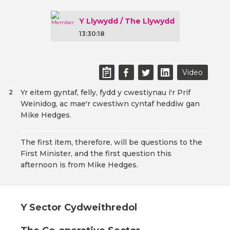
Y Llywydd / The Llywydd
13:30:18
Video
Yr eitem gyntaf, felly, fydd y cwestiynau i'r Prif
2
Weinidog, ac mae'r cwestiwn cyntaf heddiw gan
Mike Hedges.
The first item, therefore, will be questions to the
First Minister, and the first question this
afternoon is from Mike Hedges.
Y Sector Cydweithredol