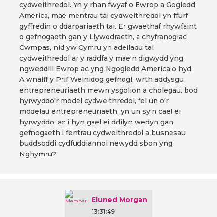
cydweithredol. Yn y rhan fwyaf o Ewrop a Gogledd
America, mae mentrau tai cydweithredol yn ffurf
gyffredin o ddarpariaeth tai. Er gwaethaf rhywfaint
o gefnogaeth gan y Llywodraeth, a chyfranogiad
Cwmpas, nid yw Cymru yn adeiladu tai
cydweithredol ar y raddfa y mae'n digwydd yng
ngweddill Ewrop ac yng Ngogledd America o hyd.
A wnaiff y Prif Weinidog gefnogi, wrth addysgu
entrepreneuriaeth mewn ysgolion a cholegau, bod
hyrwyddo'r model cydweithredol, fel un o'r
modelau entrepreneuriaeth, yn un sy'n cael ei
hyrwyddo, ac i hyn gael ei ddilyn wedyn gan
gefnogaeth i fentrau cydweithredol a busnesau
buddsoddi cydfuddiannol newydd sbon yng
Nghymru?
Eluned Morgan
13:31:49