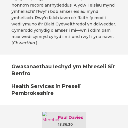
honno'n record anrhydeddus. A ydw i eisiau mynd
ymhellach? Rwyf i bob amser eisiau mynd
ymhellach. Rwy'n falch iawn o'r ffaith fy mod i
wedi ymuno â'r Blaid Gydweithredol yn ddiweddar.
Cymerodd ychydig o amser i mi—wn i ddim pam
mae wedi cymryd cyhyd i mi, ond rwyf i yno nawr.
[
Chwerthin
.]
Gwasanaethau Iechyd ym Mhreseli Sir
Benfro
Health Services in Preseli
Pembrokeshire
Paul Davies
13:36:30