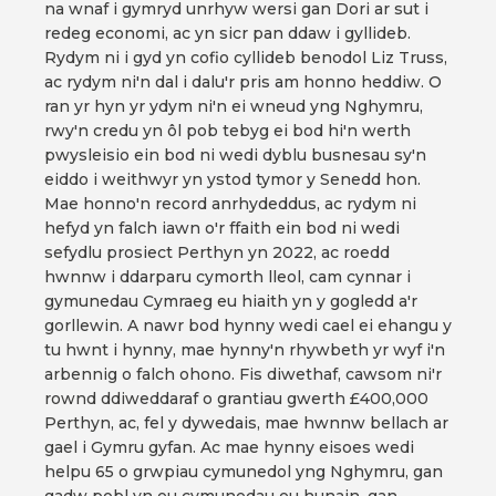
na wnaf i gymryd unrhyw wersi gan Dori ar sut i
redeg economi, ac yn sicr pan ddaw i gyllideb.
Rydym ni i gyd yn cofio cyllideb benodol Liz Truss,
ac rydym ni'n dal i dalu'r pris am honno heddiw. O
ran yr hyn yr ydym ni'n ei wneud yng Nghymru,
rwy'n credu yn ôl pob tebyg ei bod hi'n werth
pwysleisio ein bod ni wedi dyblu busnesau sy'n
eiddo i weithwyr yn ystod tymor y Senedd hon.
Mae honno'n record anrhydeddus, ac rydym ni
hefyd yn falch iawn o'r ffaith ein bod ni wedi
sefydlu prosiect Perthyn yn 2022, ac roedd
hwnnw i ddarparu cymorth lleol, cam cynnar i
gymunedau Cymraeg eu hiaith yn y gogledd a'r
gorllewin. A nawr bod hynny wedi cael ei ehangu y
tu hwnt i hynny, mae hynny'n rhywbeth yr wyf i'n
arbennig o falch ohono. Fis diwethaf, cawsom ni'r
rownd ddiweddaraf o grantiau gwerth £400,000
Perthyn, ac, fel y dywedais, mae hwnnw bellach ar
gael i Gymru gyfan. Ac mae hynny eisoes wedi
helpu 65 o grwpiau cymunedol yng Nghymru, gan