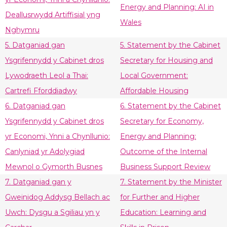
Energy and Planning: AI in
Deallusrwydd Artiffisial yng
Wales
Nghymru
5. Datganiad gan
5. Statement by the Cabinet
Ysgrifennydd y Cabinet dros
Secretary for Housing and
Lywodraeth Leol a Thai:
Local Government:
Cartrefi Fforddiadwy
Affordable Housing
6. Datganiad gan
6. Statement by the Cabinet
Ysgrifennydd y Cabinet dros
Secretary for Economy,
yr Economi, Ynni a Chynllunio:
Energy and Planning:
Canlyniad yr Adolygiad
Outcome of the Internal
Mewnol o Gymorth Busnes
Business Support Review
7. Datganiad gan y
7. Statement by the Minister
Gweinidog Addysg Bellach ac
for Further and Higher
Uwch: Dysgu a Sgiliau yn y
Education: Learning and