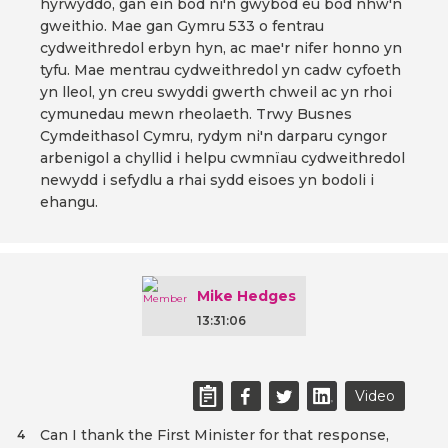
hyrwyddo, gan ein bod ni'n gwybod eu bod nhw'n
gweithio. Mae gan Gymru 533 o fentrau
cydweithredol erbyn hyn, ac mae'r nifer honno yn
tyfu. Mae mentrau cydweithredol yn cadw cyfoeth
yn lleol, yn creu swyddi gwerth chweil ac yn rhoi
cymunedau mewn rheolaeth. Trwy Busnes
Cymdeithasol Cymru, rydym ni'n darparu cyngor
arbenigol a chyllid i helpu cwmnïau cydweithredol
newydd i sefydlu a rhai sydd eisoes yn bodoli i
ehangu.
Mike Hedges
13:31:06
Video
Can I thank the First Minister for that response,
4