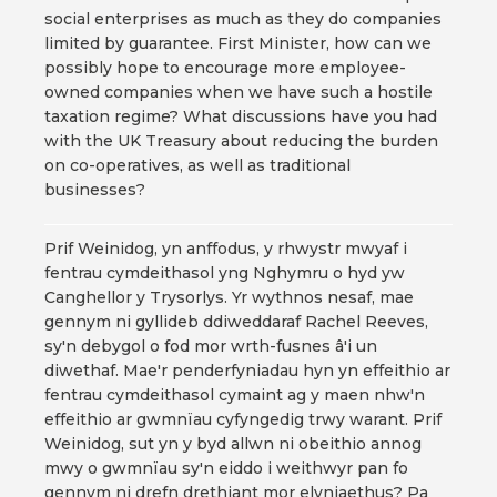
social enterprises as much as they do companies
limited by guarantee. First Minister, how can we
possibly hope to encourage more employee-
owned companies when we have such a hostile
taxation regime? What discussions have you had
with the UK Treasury about reducing the burden
on co-operatives, as well as traditional
businesses?
Prif Weinidog, yn anffodus, y rhwystr mwyaf i
fentrau cymdeithasol yng Nghymru o hyd yw
Canghellor y Trysorlys. Yr wythnos nesaf, mae
gennym ni gyllideb ddiweddaraf Rachel Reeves,
sy'n debygol o fod mor wrth-fusnes â'i un
diwethaf. Mae'r penderfyniadau hyn yn effeithio ar
fentrau cymdeithasol cymaint ag y maen nhw'n
effeithio ar gwmnïau cyfyngedig trwy warant. Prif
Weinidog, sut yn y byd allwn ni obeithio annog
mwy o gwmnïau sy'n eiddo i weithwyr pan fo
gennym ni drefn drethiant mor elyniaethus? Pa