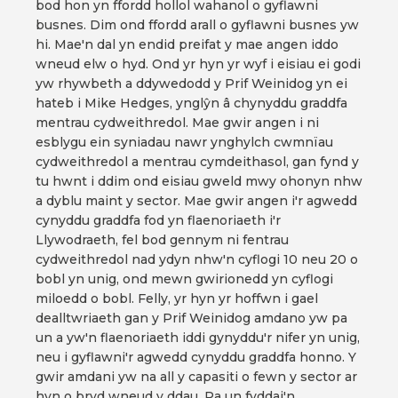
bod hon yn ffordd hollol wahanol o gyflawni
busnes. Dim ond ffordd arall o gyflawni busnes yw
hi. Mae'n dal yn endid preifat y mae angen iddo
wneud elw o hyd. Ond yr hyn yr wyf i eisiau ei godi
yw rhywbeth a ddywedodd y Prif Weinidog yn ei
hateb i Mike Hedges, ynglŷn â chynyddu graddfa
mentrau cydweithredol. Mae gwir angen i ni
esblygu ein syniadau nawr ynghylch cwmnïau
cydweithredol a mentrau cymdeithasol, gan fynd y
tu hwnt i ddim ond eisiau gweld mwy ohonyn nhw
a dyblu maint y sector. Mae gwir angen i'r agwedd
cynyddu graddfa fod yn flaenoriaeth i'r
Llywodraeth, fel bod gennym ni fentrau
cydweithredol nad ydyn nhw'n cyflogi 10 neu 20 o
bobl yn unig, ond mewn gwirionedd yn cyflogi
miloedd o bobl. Felly, yr hyn yr hoffwn i gael
dealltwriaeth gan y Prif Weinidog amdano yw pa
un a yw'n flaenoriaeth iddi gynyddu'r nifer yn unig,
neu i gyflawni'r agwedd cynyddu graddfa honno. Y
gwir amdani yw na all y capasiti o fewn y sector ar
hyn o bryd wneud y ddau. Pa un fyddai'n