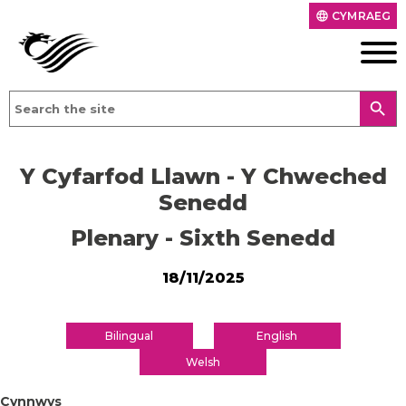
CYMRAEG
language
search
Y Cyfarfod Llawn - Y Chweched
Senedd
Plenary - Sixth Senedd
18/11/2025
Bilingual
English
Welsh
Cynnwys