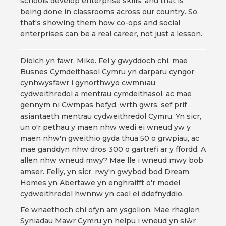
schools develop enterprise skills, and that is
being done in classrooms across our country. So,
that's showing them how co-ops and social
enterprises can be a real career, not just a lesson.
Diolch yn fawr, Mike. Fel y gwyddoch chi, mae
Busnes Cymdeithasol Cymru yn darparu cyngor
cynhwysfawr i gynorthwyo cwmnïau
cydweithredol a mentrau cymdeithasol, ac mae
gennym ni Cwmpas hefyd, wrth gwrs, sef prif
asiantaeth mentrau cydweithredol Cymru. Yn sicr,
un o'r pethau y maen nhw wedi ei wneud yw y
maen nhw'n gweithio gyda thua 50 o grwpiau, ac
mae ganddyn nhw dros 300 o gartrefi ar y ffordd. A
allen nhw wneud mwy? Mae lle i wneud mwy bob
amser. Felly, yn sicr, rwy'n gwybod bod Dream
Homes yn Abertawe yn enghraifft o'r model
cydweithredol hwnnw yn cael ei ddefnyddio.
Fe wnaethoch chi ofyn am ysgolion. Mae rhaglen
Syniadau Mawr Cymru yn helpu i wneud yn siŵr