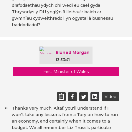
drafodaethau ydych chi wedi eu cael gyda
Thrysorlys y DU ynglŷn â lleihau'r baich ar
gwmnïau cydweithredol, yn ogystal â busnesau
traddodiadol?
Eluned Morgan
13:33:41
First Minister of Wales
Video
Thanks very much. Altaf, you'll understand if I
8
won't take any lessons from a Tory on how to run
an economy, and certainly when it comes to a
budget. We all remember Liz Truss's particular