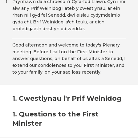
Prynhawn da a chroeso i'r Cyfarfod Llawn. Cyn i mi
1
alw ar y Prif Weinidog i ateb y cwestiynau, ar ein
rhan ni i gyd fel Senedd, dwi eisiau cydymdeimlo
gyda chi, Brif Weinidog, a'ch teulu, ar eich
profedigaeth drist yn ddiweddar.
Good afternoon and welcome to today's Plenary
meeting. Before I call on the First Minister to
answer questions, on behalf of us all as a Senedd, I
extend our condolences to you, First Minister, and
to your family, on your sad loss recently.
1. Cwestiynau i'r Prif Weinidog
1. Questions to the First
Minister