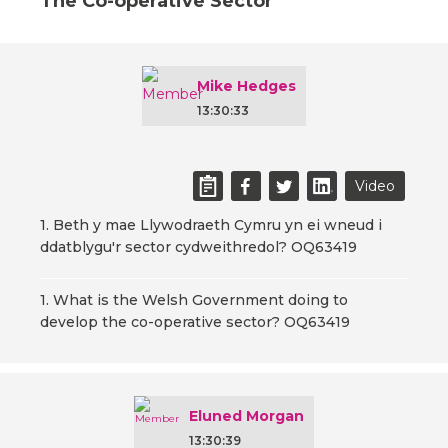
The Co-operative Sector
Mike Hedges
13:30:33
Video
1. Beth y mae Llywodraeth Cymru yn ei wneud i
ddatblygu'r sector cydweithredol? OQ63419
1. What is the Welsh Government doing to
develop the co-operative sector? OQ63419
Eluned Morgan
13:30:39