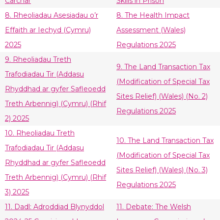
Carchar
Skills in Prison
8. Rheoliadau Asesiadau o’r
8. The Health Impact
Effaith ar Iechyd (Cymru)
Assessment (Wales)
2025
Regulations 2025
9. Rheoliadau Treth
9. The Land Transaction Tax
Trafodiadau Tir (Addasu
(Modification of Special Tax
Rhyddhad ar gyfer Safleoedd
Sites Relief) (Wales) (No. 2)
Treth Arbennig) (Cymru) (Rhif
Regulations 2025
2) 2025
10. Rheoliadau Treth
10. The Land Transaction Tax
Trafodiadau Tir (Addasu
(Modification of Special Tax
Rhyddhad ar gyfer Safleoedd
Sites Relief) (Wales) (No. 3)
Treth Arbennig) (Cymru) (Rhif
Regulations 2025
3) 2025
11. Dadl: Adroddiad Blynyddol
11. Debate: The Welsh