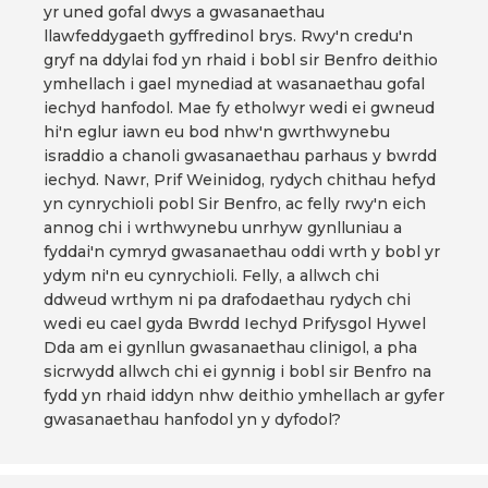
yr uned gofal dwys a gwasanaethau
llawfeddygaeth gyffredinol brys. Rwy'n credu'n
gryf na ddylai fod yn rhaid i bobl sir Benfro deithio
ymhellach i gael mynediad at wasanaethau gofal
iechyd hanfodol. Mae fy etholwyr wedi ei gwneud
hi'n eglur iawn eu bod nhw'n gwrthwynebu
israddio a chanoli gwasanaethau parhaus y bwrdd
iechyd. Nawr, Prif Weinidog, rydych chithau hefyd
yn cynrychioli pobl Sir Benfro, ac felly rwy'n eich
annog chi i wrthwynebu unrhyw gynlluniau a
fyddai'n cymryd gwasanaethau oddi wrth y bobl yr
ydym ni'n eu cynrychioli. Felly, a allwch chi
ddweud wrthym ni pa drafodaethau rydych chi
wedi eu cael gyda Bwrdd Iechyd Prifysgol Hywel
Dda am ei gynllun gwasanaethau clinigol, a pha
sicrwydd allwch chi ei gynnig i bobl sir Benfro na
fydd yn rhaid iddyn nhw deithio ymhellach ar gyfer
gwasanaethau hanfodol yn y dyfodol?