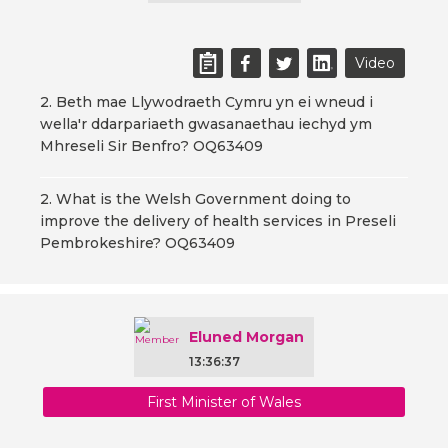
Video
2. Beth mae Llywodraeth Cymru yn ei wneud i
wella'r ddarpariaeth gwasanaethau iechyd ym
Mhreseli Sir Benfro? OQ63409
2. What is the Welsh Government doing to
improve the delivery of health services in Preseli
Pembrokeshire? OQ63409
Eluned Morgan
13:36:37
First Minister of Wales