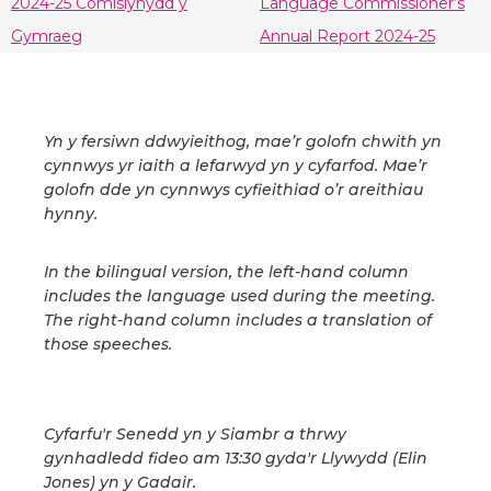
2024-25 Comisiynydd y
Language Commissioner’s
Gymraeg
Annual Report 2024-25
Yn y fersiwn ddwyieithog, mae’r golofn chwith yn
cynnwys yr iaith a lefarwyd yn y cyfarfod. Mae’r
golofn dde yn cynnwys cyfieithiad o’r areithiau
hynny.
In the bilingual version, the left-hand column
includes the language used during the meeting.
The right-hand column includes a translation of
those speeches.
Cyfarfu'r Senedd yn y Siambr a thrwy
gynhadledd fideo am 13:30 gyda'r Llywydd (Elin
Jones) yn y Gadair.