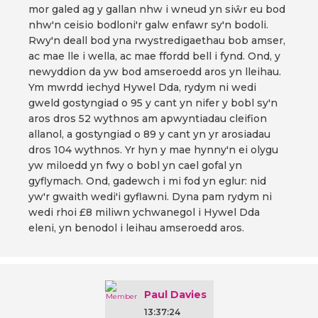
mor galed ag y gallan nhw i wneud yn siŵr eu bod
nhw'n ceisio bodloni'r galw enfawr sy'n bodoli.
Rwy'n deall bod yna rwystredigaethau bob amser,
ac mae lle i wella, ac mae ffordd bell i fynd. Ond, y
newyddion da yw bod amseroedd aros yn lleihau.
Ym mwrdd iechyd Hywel Dda, rydym ni wedi
gweld gostyngiad o 95 y cant yn nifer y bobl sy'n
aros dros 52 wythnos am apwyntiadau cleifion
allanol, a gostyngiad o 89 y cant yn yr arosiadau
dros 104 wythnos. Yr hyn y mae hynny'n ei olygu
yw miloedd yn fwy o bobl yn cael gofal yn
gyflymach. Ond, gadewch i mi fod yn eglur: nid
yw'r gwaith wedi'i gyflawni. Dyna pam rydym ni
wedi rhoi £8 miliwn ychwanegol i Hywel Dda
eleni, yn benodol i leihau amseroedd aros.
Paul Davies
13:37:24