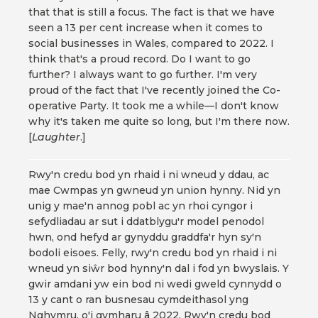
that that is still a focus. The fact is that we have
seen a 13 per cent increase when it comes to
social businesses in Wales, compared to 2022. I
think that's a proud record. Do I want to go
further? I always want to go further. I'm very
proud of the fact that I've recently joined the Co-
operative Party. It took me a while—I don't know
why it's taken me quite so long, but I'm there now.
[
Laughter
.]
Rwy'n credu bod yn rhaid i ni wneud y ddau, ac
mae Cwmpas yn gwneud yn union hynny. Nid yn
unig y mae'n annog pobl ac yn rhoi cyngor i
sefydliadau ar sut i ddatblygu'r model penodol
hwn, ond hefyd ar gynyddu graddfa'r hyn sy'n
bodoli eisoes. Felly, rwy'n credu bod yn rhaid i ni
wneud yn siŵr bod hynny'n dal i fod yn bwyslais. Y
gwir amdani yw ein bod ni wedi gweld cynnydd o
13 y cant o ran busnesau cymdeithasol yng
Nghymru, o'i gymharu â 2022. Rwy'n credu bod