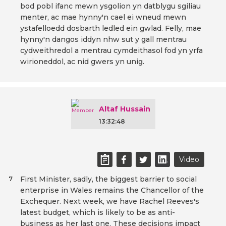
bod pobl ifanc mewn ysgolion yn datblygu sgiliau
menter, ac mae hynny'n cael ei wneud mewn
ystafelloedd dosbarth ledled ein gwlad. Felly, mae
hynny'n dangos iddyn nhw sut y gall mentrau
cydweithredol a mentrau cymdeithasol fod yn yrfa
wirioneddol, ac nid gwers yn unig.
Altaf Hussain
13:32:48
Video
First Minister, sadly, the biggest barrier to social
7
enterprise in Wales remains the Chancellor of the
Exchequer. Next week, we have Rachel Reeves's
latest budget, which is likely to be as anti-
business as her last one. These decisions impact