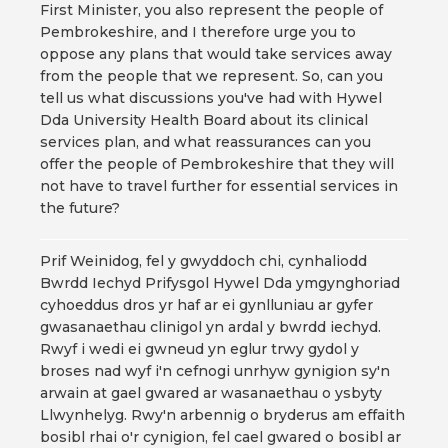
First Minister, you also represent the people of
Pembrokeshire, and I therefore urge you to
oppose any plans that would take services away
from the people that we represent. So, can you
tell us what discussions you've had with Hywel
Dda University Health Board about its clinical
services plan, and what reassurances can you
offer the people of Pembrokeshire that they will
not have to travel further for essential services in
the future?
Prif Weinidog, fel y gwyddoch chi, cynhaliodd
Bwrdd Iechyd Prifysgol Hywel Dda ymgynghoriad
cyhoeddus dros yr haf ar ei gynlluniau ar gyfer
gwasanaethau clinigol yn ardal y bwrdd iechyd.
Rwyf i wedi ei gwneud yn eglur trwy gydol y
broses nad wyf i'n cefnogi unrhyw gynigion sy'n
arwain at gael gwared ar wasanaethau o ysbyty
Llwynhelyg. Rwy'n arbennig o bryderus am effaith
bosibl rhai o'r cynigion, fel cael gwared o bosibl ar