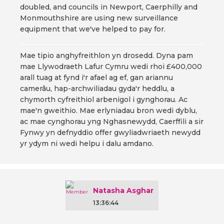
doubled, and councils in Newport, Caerphilly and
Monmouthshire are using new surveillance
equipment that we've helped to pay for.
Mae tipio anghyfreithlon yn drosedd. Dyna pam
mae Llywodraeth Lafur Cymru wedi rhoi £400,000
arall tuag at fynd i'r afael ag ef, gan ariannu
camerâu, hap-archwiliadau gyda'r heddlu, a
chymorth cyfreithiol arbenigol i gynghorau. Ac
mae'n gweithio. Mae erlyniadau bron wedi dyblu,
ac mae cynghorau yng Nghasnewydd, Caerffili a sir
Fynwy yn defnyddio offer gwyliadwriaeth newydd
yr ydym ni wedi helpu i dalu amdano.
Natasha Asghar
13:36:44