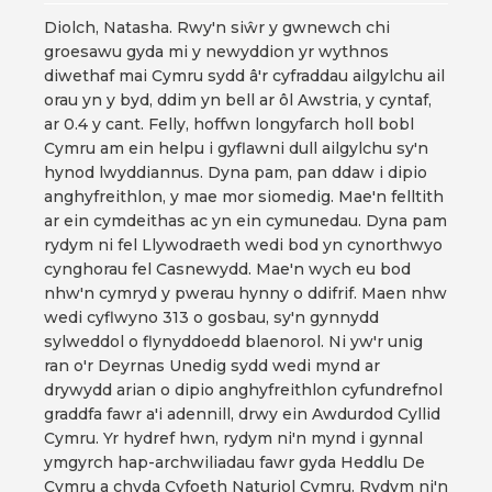
Diolch, Natasha. Rwy'n siŵr y gwnewch chi
groesawu gyda mi y newyddion yr wythnos
diwethaf mai Cymru sydd â'r cyfraddau ailgylchu ail
orau yn y byd, ddim yn bell ar ôl Awstria, y cyntaf,
ar 0.4 y cant. Felly, hoffwn longyfarch holl bobl
Cymru am ein helpu i gyflawni dull ailgylchu sy'n
hynod lwyddiannus. Dyna pam, pan ddaw i dipio
anghyfreithlon, y mae mor siomedig. Mae'n felltith
ar ein cymdeithas ac yn ein cymunedau. Dyna pam
rydym ni fel Llywodraeth wedi bod yn cynorthwyo
cynghorau fel Casnewydd. Mae'n wych eu bod
nhw'n cymryd y pwerau hynny o ddifrif. Maen nhw
wedi cyflwyno 313 o gosbau, sy'n gynnydd
sylweddol o flynyddoedd blaenorol. Ni yw'r unig
ran o'r Deyrnas Unedig sydd wedi mynd ar
drywydd arian o dipio anghyfreithlon cyfundrefnol
graddfa fawr a'i adennill, drwy ein Awdurdod Cyllid
Cymru. Yr hydref hwn, rydym ni'n mynd i gynnal
ymgyrch hap-archwiliadau fawr gyda Heddlu De
Cymru a chyda Cyfoeth Naturiol Cymru. Rydym ni'n