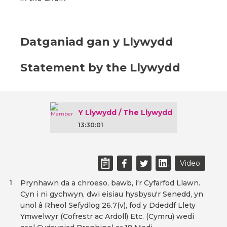
Datganiad gan y Llywydd
Statement by the Llywydd
Y Llywydd / The Llywydd
13:30:01
Video
Prynhawn da a chroeso, bawb, i'r Cyfarfod Llawn.
1
Cyn i ni gychwyn, dwi eisiau hysbysu'r Senedd, yn
unol â Rheol Sefydlog 26.7(v), fod y Ddeddf Llety
Ymwelwyr (Cofrestr ac Ardoll) Etc. (Cymru) wedi