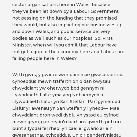
sector organisations here in Wales, because
they've been let down by a Labour Government
not passing on the funding that they promised
they would, but also impacting our businesses up
and down Wales, and public service delivery
bodies as well, such as our hospices. So, First
Minister, when will you admit that Labour have
not got a grip of the economy here and Labour are
failing people here in Wales?
Wrth gwrs, y gwir reswm pam mae gwasanaethau
cyhoeddus mewn trafferthion o dan bwysau
chwyddiant yw oherwydd bod gennym ni
Lywodraeth Lafur yma yng Nghaerdydd a
Llywodraeth Lafur yn San Steffan. Pan gymerodd
Llafur yr awenau yn San Steffan y llynedd—. Mae
chwyddiant bron wedi dyblu yn ystod eu cyfnod
mewn grym, gan erydu'n barhaus gwerth pob un
punt a fyddai fel rheol yn cael ei gwario ar ein
gwasanaethau cyhoeddus. Un o'r penderfyniadau