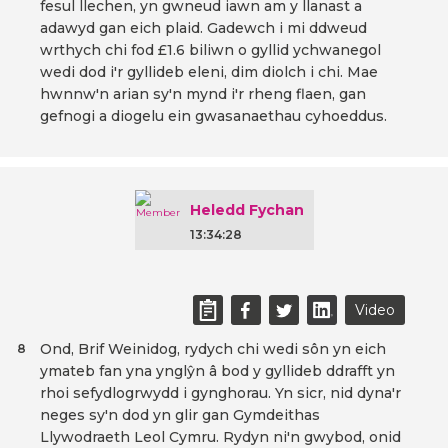
fesul llechen, yn gwneud iawn am y llanast a
adawyd gan eich plaid. Gadewch i mi ddweud
wrthych chi fod £1.6 biliwn o gyllid ychwanegol
wedi dod i'r gyllideb eleni, dim diolch i chi. Mae
hwnnw'n arian sy'n mynd i'r rheng flaen, gan
gefnogi a diogelu ein gwasanaethau cyhoeddus.
Heledd Fychan
13:34:28
Video
Ond, Brif Weinidog, rydych chi wedi sôn yn eich
8
ymateb fan yna ynglŷn â bod y gyllideb ddrafft yn
rhoi sefydlogrwydd i gynghorau. Yn sicr, nid dyna'r
neges sy'n dod yn glir gan Gymdeithas
Llywodraeth Leol Cymru. Rydyn ni'n gwybod, onid