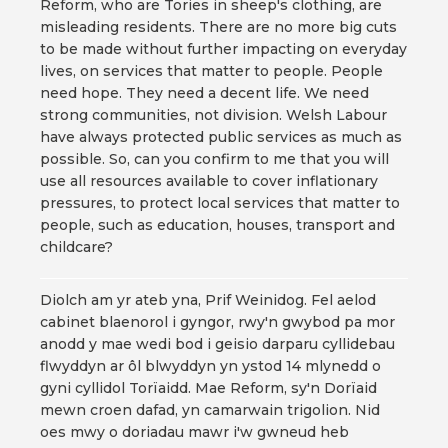
Reform, who are Tories in sheep's clothing, are
misleading residents. There are no more big cuts
to be made without further impacting on everyday
lives, on services that matter to people. People
need hope. They need a decent life. We need
strong communities, not division. Welsh Labour
have always protected public services as much as
possible. So, can you confirm to me that you will
use all resources available to cover inflationary
pressures, to protect local services that matter to
people, such as education, houses, transport and
childcare?
Diolch am yr ateb yna, Prif Weinidog. Fel aelod
cabinet blaenorol i gyngor, rwy'n gwybod pa mor
anodd y mae wedi bod i geisio darparu cyllidebau
flwyddyn ar ôl blwyddyn yn ystod 14 mlynedd o
gyni cyllidol Torïaidd. Mae Reform, sy'n Dorïaid
mewn croen dafad, yn camarwain trigolion. Nid
oes mwy o doriadau mawr i'w gwneud heb