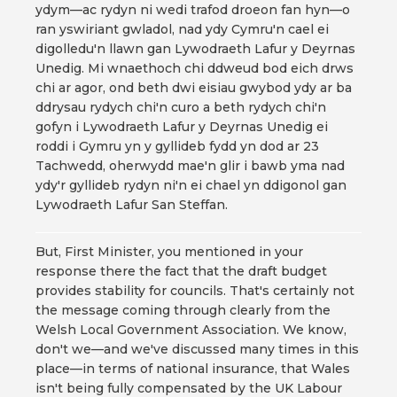
ydym—ac rydyn ni wedi trafod droeon fan hyn—o
ran yswiriant gwladol, nad ydy Cymru'n cael ei
digolledu'n llawn gan Lywodraeth Lafur y Deyrnas
Unedig. Mi wnaethoch chi ddweud bod eich drws
chi ar agor, ond beth dwi eisiau gwybod ydy ar ba
ddrysau rydych chi'n curo a beth rydych chi'n
gofyn i Lywodraeth Lafur y Deyrnas Unedig ei
roddi i Gymru yn y gyllideb fydd yn dod ar 23
Tachwedd, oherwydd mae'n glir i bawb yma nad
ydy'r gyllideb rydyn ni'n ei chael yn ddigonol gan
Lywodraeth Lafur San Steffan.
But, First Minister, you mentioned in your
response there the fact that the draft budget
provides stability for councils. That's certainly not
the message coming through clearly from the
Welsh Local Government Association. We know,
don't we—and we've discussed many times in this
place—in terms of national insurance, that Wales
isn't being fully compensated by the UK Labour