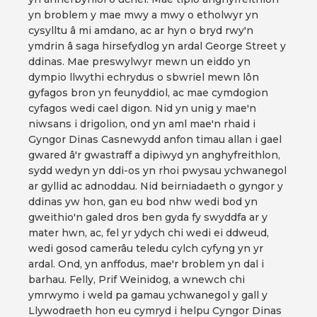
yn broblem y mae mwy a mwy o etholwyr yn
cysylltu â mi amdano, ac ar hyn o bryd rwy'n
ymdrin â saga hirsefydlog yn ardal George Street y
ddinas. Mae preswylwyr mewn un eiddo yn
dympio llwythi echrydus o sbwriel mewn lôn
gyfagos bron yn feunyddiol, ac mae cymdogion
cyfagos wedi cael digon. Nid yn unig y mae'n
niwsans i drigolion, ond yn aml mae'n rhaid i
Gyngor Dinas Casnewydd anfon timau allan i gael
gwared â'r gwastraff a dipiwyd yn anghyfreithlon,
sydd wedyn yn ddi-os yn rhoi pwysau ychwanegol
ar gyllid ac adnoddau. Nid beirniadaeth o gyngor y
ddinas yw hon, gan eu bod nhw wedi bod yn
gweithio'n galed dros ben gyda fy swyddfa ar y
mater hwn, ac, fel yr ydych chi wedi ei ddweud,
wedi gosod camerâu teledu cylch cyfyng yn yr
ardal. Ond, yn anffodus, mae'r broblem yn dal i
barhau. Felly, Prif Weinidog, a wnewch chi
ymrwymo i weld pa gamau ychwanegol y gall y
Llywodraeth hon eu cymryd i helpu Cyngor Dinas