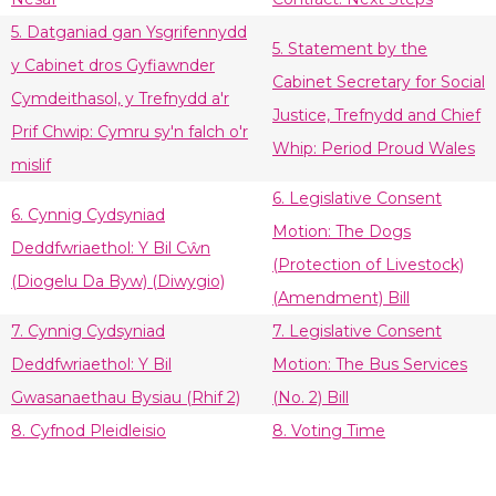
5. Datganiad gan Ysgrifennydd
5. Statement by the
y Cabinet dros Gyfiawnder
Cabinet Secretary for Social
Cymdeithasol, y Trefnydd a'r
Justice, Trefnydd and Chief
Prif Chwip: Cymru sy'n falch o'r
Whip: Period Proud Wales
mislif
6. Legislative Consent
6. Cynnig Cydsyniad
Motion: The Dogs
Deddfwriaethol: Y Bil Cŵn
(Protection of Livestock)
(Diogelu Da Byw) (Diwygio)
(Amendment) Bill
7. Cynnig Cydsyniad
7. Legislative Consent
Deddfwriaethol: Y Bil
Motion: The Bus Services
Gwasanaethau Bysiau (Rhif 2)
(No. 2) Bill
8. Cyfnod Pleidleisio
8. Voting Time