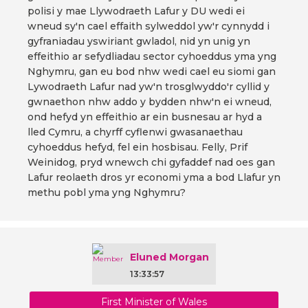
polisi y mae Llywodraeth Lafur y DU wedi ei
wneud sy'n cael effaith sylweddol yw'r cynnydd i
gyfraniadau yswiriant gwladol, nid yn unig yn
effeithio ar sefydliadau sector cyhoeddus yma yng
Nghymru, gan eu bod nhw wedi cael eu siomi gan
Lywodraeth Lafur nad yw'n trosglwyddo'r cyllid y
gwnaethon nhw addo y bydden nhw'n ei wneud,
ond hefyd yn effeithio ar ein busnesau ar hyd a
lled Cymru, a chyrff cyflenwi gwasanaethau
cyhoeddus hefyd, fel ein hosbisau. Felly, Prif
Weinidog, pryd wnewch chi gyfaddef nad oes gan
Lafur reolaeth dros yr economi yma a bod Llafur yn
methu pobl yma yng Nghymru?
Eluned Morgan
13:33:57
First Minister of Wales