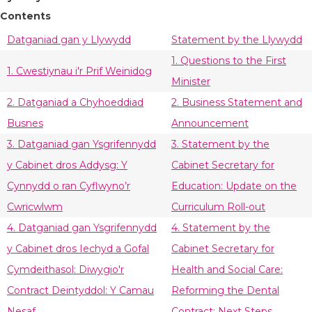
Contents
Datganiad gan y Llywydd
Statement by the Llywydd
1. Questions to the First
1. Cwestiynau i'r Prif Weinidog
Minister
2. Datganiad a Chyhoeddiad
2. Business Statement and
Busnes
Announcement
3. Datganiad gan Ysgrifennydd
3. Statement by the
y Cabinet dros Addysg: Y
Cabinet Secretary for
Cynnydd o ran Cyflwyno’r
Education: Update on the
Cwricwlwm
Curriculum Roll-out
4. Datganiad gan Ysgrifennydd
4. Statement by the
y Cabinet dros Iechyd a Gofal
Cabinet Secretary for
Cymdeithasol: Diwygio'r
Health and Social Care:
Contract Deintyddol: Y Camau
Reforming the Dental
Nesaf
Contract: Next Steps