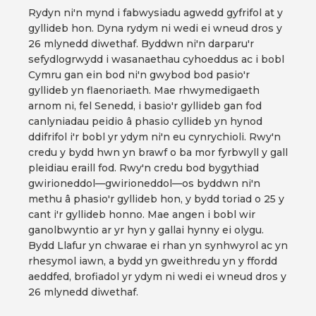
Rydyn ni'n mynd i fabwysiadu agwedd gyfrifol at y
gyllideb hon. Dyna rydym ni wedi ei wneud dros y
26 mlynedd diwethaf. Byddwn ni'n darparu'r
sefydlogrwydd i wasanaethau cyhoeddus ac i bobl
Cymru gan ein bod ni'n gwybod bod pasio'r
gyllideb yn flaenoriaeth. Mae rhwymedigaeth
arnom ni, fel Senedd, i basio'r gyllideb gan fod
canlyniadau peidio â phasio cyllideb yn hynod
ddifrifol i'r bobl yr ydym ni'n eu cynrychioli. Rwy'n
credu y bydd hwn yn brawf o ba mor fyrbwyll y gall
pleidiau eraill fod. Rwy'n credu bod bygythiad
gwirioneddol—gwirioneddol—os byddwn ni'n
methu â phasio'r gyllideb hon, y bydd toriad o 25 y
cant i'r gyllideb honno. Mae angen i bobl wir
ganolbwyntio ar yr hyn y gallai hynny ei olygu.
Bydd Llafur yn chwarae ei rhan yn synhwyrol ac yn
rhesymol iawn, a bydd yn gweithredu yn y ffordd
aeddfed, brofiadol yr ydym ni wedi ei wneud dros y
26 mlynedd diwethaf.