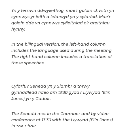
Yn y fersiwn ddwyieithog, mae’r golofn chwith yn
cynnwys yr iaith a lefarwyd yn y cyfarfod. Mae’r
golofn dde yn cynnwys cyfieithiad o’r areithiau
hynny.
In the bilingual version, the left-hand column
includes the language used during the meeting.
The right-hand column includes a translation of
those speeches.
Cyfarfu'r Senedd yn y Siambr a thrwy
gynhadledd fideo am 13:30 gyda'r Llywydd (Elin
Jones) yn y Gadair.
The Senedd met in the Chamber and by video-
conference at 13:30 with the Llywydd (Elin Jones)
in the Chair.