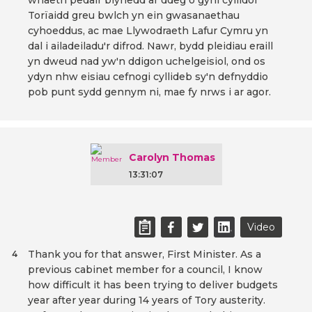
wnaeth pedair blynedd ar ddeg o gyni cyllidol
Torïaidd greu bwlch yn ein gwasanaethau
cyhoeddus, ac mae Llywodraeth Lafur Cymru yn
dal i ailadeiladu'r difrod. Nawr, bydd pleidiau eraill
yn dweud nad yw'n ddigon uchelgeisiol, ond os
ydyn nhw eisiau cefnogi cyllideb sy'n defnyddio
pob punt sydd gennym ni, mae fy nrws i ar agor.
Carolyn Thomas
13:31:07
Video
Thank you for that answer, First Minister. As a
4
previous cabinet member for a council, I know
how difficult it has been trying to deliver budgets
year after year during 14 years of Tory austerity.