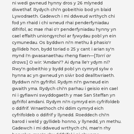
ni wedi gwneud hynny dros y 26 mlynedd
diwethaf. Rydych chi'n gobeithio bod yn blaid
Lywodraeth. Gadewch i mi ddweud wrthych chi
fod yn rhaid i chi wneud rhai penderfyniadau
difrifol, ac mae rhai o'r penderfyniadau hynny yn
cael effaith uniongyrchol ar fywydau pobl yn ein
cymunedau. Os byddwn ni'n methu â phasio'r
gyllideb hon, bydd toriad o 25 y cant i arian sy'n
mynd i'n gwasanaethau rheng flaen—[
Torri ar
draws
.] O wir: 'Amdani'? Ai dyna lle'r ydym ni?
Rwy'n gobeithio y bydd pobl yn cymryd sylw o
hynna ac yn gwneud yn siŵr bod dealltwriaeth.
Byddwn ni'n gyfrifol. Rydym ni'n gwneud ein
gwaith yma. Rydych chi'n parhau i geisio ein cael
ni i gyflawni swyddogaeth y mae San Steffan yn
gyfrifol amdani. Rydym ni'n cymryd ein cyfrifoldeb
o ddifrif. Wnaethoch chi ddim cymryd eich
cyfrifoldeb o ddifrif y llynedd. Roeddech chi'n
barod i weld y gyllideb honno, y llynedd, yn methu.
Gadewch i mi ddweud wrthych chi, mae'n rhy