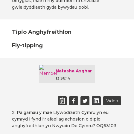
beryglus, mae'n rhy ddifrifol i ni chwarae
gwleidyddiaeth gyda bywydau pobl.
Tipio Anghyfreithlon
Fly-tipping
Natasha Asghar
13:36:14
Video
2. Pa gamau y mae Llywodraeth Cymru yn eu
cymryd i fynd i'r afael ag achosion o dipio
anghyfreithlon yn Nwyrain De Cymru? OQ63103