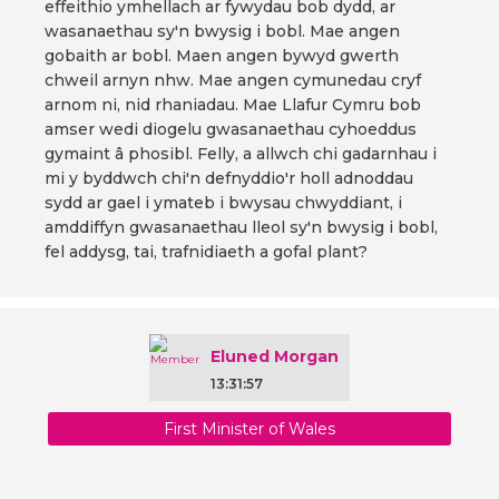
effeithio ymhellach ar fywydau bob dydd, ar
wasanaethau sy'n bwysig i bobl. Mae angen
gobaith ar bobl. Maen angen bywyd gwerth
chweil arnyn nhw. Mae angen cymunedau cryf
arnom ni, nid rhaniadau. Mae Llafur Cymru bob
amser wedi diogelu gwasanaethau cyhoeddus
gymaint â phosibl. Felly, a allwch chi gadarnhau i
mi y byddwch chi'n defnyddio'r holl adnoddau
sydd ar gael i ymateb i bwysau chwyddiant, i
amddiffyn gwasanaethau lleol sy'n bwysig i bobl,
fel addysg, tai, trafnidiaeth a gofal plant?
Eluned Morgan
13:31:57
First Minister of Wales