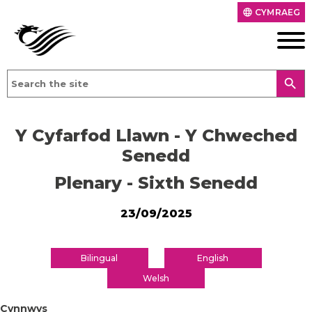
CYMRAEG
language
search
Y Cyfarfod Llawn - Y Chweched
Senedd
Plenary - Sixth Senedd
23/09/2025
Bilingual
English
Welsh
Cynnwys