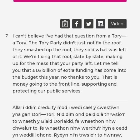
Video
I can't believe I've had that question from a Tory—
7
a Tory. The Tory Party didn't just not fix the roof,
they smashed up the roof, they sold what was left
of it. We're fixing that roof, slate by slate, making
up for the mess that your party left. Let me tell
you that £1.6 billion of extra funding has come into
the budget this year, no thanks to you. That is
money going to the front line, supporting and
protecting our public services.
Alla' i ddim credu fy mod i wedi cael y cwestiwn
yna gan Dori—Tori. Nid dim ond peidio â thrwsio'r
to wnaeth y Blaid Dorïaidd, fe wnaethon nhw
chwalu'r to, fe wnaethon nhw werthu'r hyn a oedd
yn weddill ohono. Rydyn ni'n trwsio'r to hwnnw,