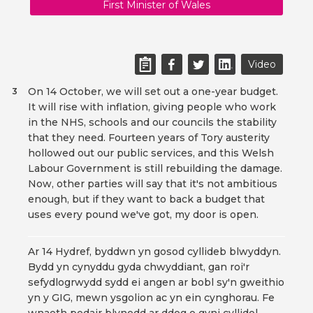
First Minister of Wales
Video
On 14 October, we will set out a one-year budget.
3
It will rise with inflation, giving people who work
in the NHS, schools and our councils the stability
that they need. Fourteen years of Tory austerity
hollowed out our public services, and this Welsh
Labour Government is still rebuilding the damage.
Now, other parties will say that it's not ambitious
enough, but if they want to back a budget that
uses every pound we've got, my door is open.
Ar 14 Hydref, byddwn yn gosod cyllideb blwyddyn.
Bydd yn cynyddu gyda chwyddiant, gan roi'r
sefydlogrwydd sydd ei angen ar bobl sy'n gweithio
yn y GIG, mewn ysgolion ac yn ein cynghorau. Fe