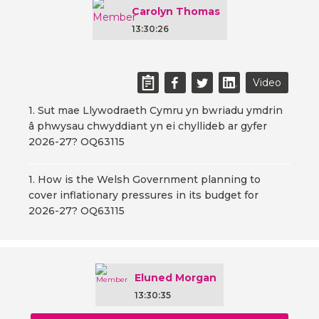
Carolyn Thomas
13:30:26
Video
1. Sut mae Llywodraeth Cymru yn bwriadu ymdrin
â phwysau chwyddiant yn ei chyllideb ar gyfer
2026-27? OQ63115
1. How is the Welsh Government planning to
cover inflationary pressures in its budget for
2026-27? OQ63115
Eluned Morgan
13:30:35