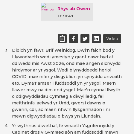
Rhys ab Owen
13:30:49
Video
Diolch yn fawr, Brif Weinidog. Dwi'n falch bod y
3
Llywodraeth wedi ymestyn y grant nawr hyd at
ddiwedd mis Awst 2026, ond mae angen sicrwydd
hirdymor ar yr ysgol. Wedi blynyddoedd heriol
COVID, mae nifer y disgyblion yn cynyddu unwaith
eto. Dyma'r amser i fuddsoddi yn yr ysgol. Mae'n
llawer mwy na dim ond ysgol. Mae'n cynnal llwyth
o ddigwyddiadau Cymraeg a diwylliedig, fel
meithrinfa, aelwyd yr Urdd, gwersi dawnsio
gwerin, côr, ac maen nhw'n llysgenhadon i ni
mewn digwyddiadau o bwys yn Llundain.
Yr wythnos diwethaf, fe wnaeth Ysgrifennydd y
4
Cabinet dros y Gymraeg sôn am fuddsoddi mewn