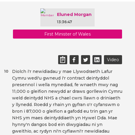
Eluned Morgan
13:36:47
First Minister of Wales
Video
Diolch i'r newidiadau y mae Llywodraeth Lafur
10
Cymru wedi'u gwneud i'r contract deintyddol
presennol i wella mynediad, fe wnaeth mwy nag
11,000 o gleifion newydd ar draws gorllewin Cymru
weld deintydd NHS a chael cwrs llawn o driniaeth
y llynedd. Roedd y rhain yn gyfran o'r cyfanswm o
bron i 87,000 o gleifion a gafodd eu trin gan yr
NHS ym maes deintyddiaeth yn Hywel Dda. Mae
hynny'n dangos bod ein diwygiadau ni yn
gweithio, ac rydyn ni'n cyflawni'r newidiadau