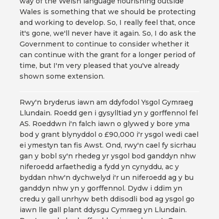
way of the Welsh language flourishing outside
Wales is something that we should be protecting
and working to develop. So, I really feel that, once
it's gone, we'll never have it again. So, I do ask the
Government to continue to consider whether it
can continue with the grant for a longer period of
time, but I'm very pleased that you've already
shown some extension.
Rwy'n bryderus iawn am ddyfodol Ysgol Gymraeg
Llundain. Roedd gen i gysylltiad yn y gorffennol fel
AS. Roeddwn i'n falch iawn o glywed y bore yma
bod y grant blynyddol o £90,000 i'r ysgol wedi cael
ei ymestyn tan fis Awst. Ond, rwy'n cael fy sicrhau
gan y bobl sy'n rhedeg yr ysgol bod ganddyn nhw
niferoedd arfaethedig a fydd yn cynyddu, ac y
byddan nhw'n dychwelyd i'r un niferoedd ag y bu
ganddyn nhw yn y gorffennol. Dydw i ddim yn
credu y gall unrhyw beth ddisodli bod ag ysgol go
iawn lle gall plant ddysgu Cymraeg yn Llundain.