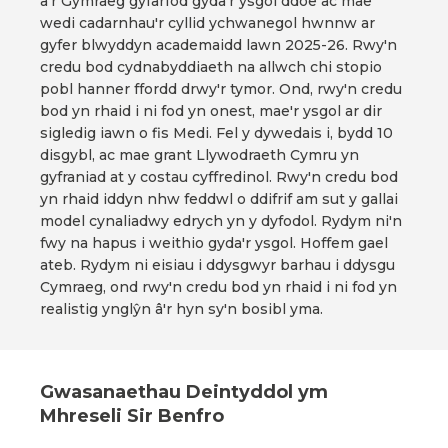
a'r Gymraeg gyfarfod gyda'r ysgol ddoe ac mae
wedi cadarnhau'r cyllid ychwanegol hwnnw ar
gyfer blwyddyn academaidd lawn 2025-26. Rwy'n
credu bod cydnabyddiaeth na allwch chi stopio
pobl hanner ffordd drwy'r tymor. Ond, rwy'n credu
bod yn rhaid i ni fod yn onest, mae'r ysgol ar dir
sigledig iawn o fis Medi. Fel y dywedais i, bydd 10
disgybl, ac mae grant Llywodraeth Cymru yn
gyfraniad at y costau cyffredinol. Rwy'n credu bod
yn rhaid iddyn nhw feddwl o ddifrif am sut y gallai
model cynaliadwy edrych yn y dyfodol. Rydym ni'n
fwy na hapus i weithio gyda'r ysgol. Hoffem gael
ateb. Rydym ni eisiau i ddysgwyr barhau i ddysgu
Cymraeg, ond rwy'n credu bod yn rhaid i ni fod yn
realistig ynglŷn â'r hyn sy'n bosibl yma.
Gwasanaethau Deintyddol ym
Mhreseli Sir Benfro