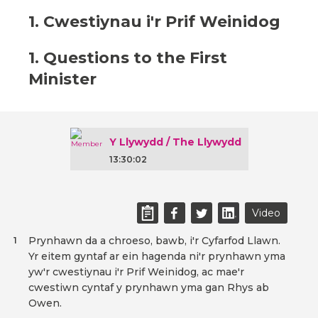
1. Cwestiynau i'r Prif Weinidog
1. Questions to the First
Minister
Y Llywydd / The Llywydd
13:30:02
Video
Prynhawn da a chroeso, bawb, i'r Cyfarfod Llawn.
1
Yr eitem gyntaf ar ein hagenda ni'r prynhawn yma
yw'r cwestiynau i'r Prif Weinidog, ac mae'r
cwestiwn cyntaf y prynhawn yma gan Rhys ab
Owen.