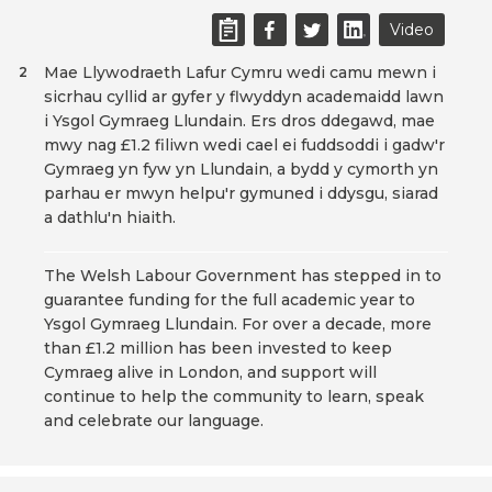
Video
Mae Llywodraeth Lafur Cymru wedi camu mewn i
2
sicrhau cyllid ar gyfer y flwyddyn academaidd lawn
i Ysgol Gymraeg Llundain. Ers dros ddegawd, mae
mwy nag £1.2 filiwn wedi cael ei fuddsoddi i gadw'r
Gymraeg yn fyw yn Llundain, a bydd y cymorth yn
parhau er mwyn helpu'r gymuned i ddysgu, siarad
a dathlu'n hiaith.
The Welsh Labour Government has stepped in to
guarantee funding for the full academic year to
Ysgol Gymraeg Llundain. For over a decade, more
than £1.2 million has been invested to keep
Cymraeg alive in London, and support will
continue to help the community to learn, speak
and celebrate our language.