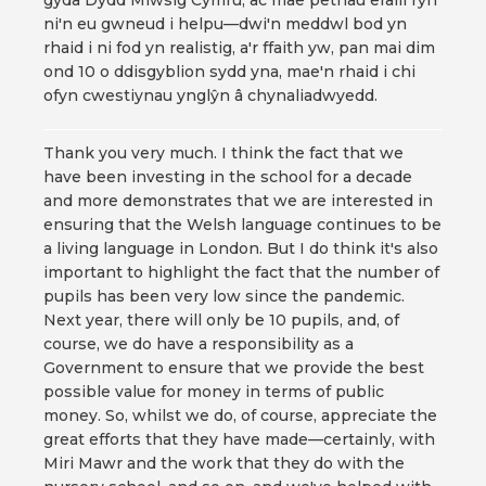
gyda Dydd Miwsig Cymru, ac mae pethau eraill rŷn
ni'n eu gwneud i helpu—dwi'n meddwl bod yn
rhaid i ni fod yn realistig, a'r ffaith yw, pan mai dim
ond 10 o ddisgyblion sydd yna, mae'n rhaid i chi
ofyn cwestiynau ynglŷn â chynaliadwyedd.
Thank you very much. I think the fact that we
have been investing in the school for a decade
and more demonstrates that we are interested in
ensuring that the Welsh language continues to be
a living language in London. But I do think it's also
important to highlight the fact that the number of
pupils has been very low since the pandemic.
Next year, there will only be 10 pupils, and, of
course, we do have a responsibility as a
Government to ensure that we provide the best
possible value for money in terms of public
money. So, whilst we do, of course, appreciate the
great efforts that they have made—certainly, with
Miri Mawr and the work that they do with the