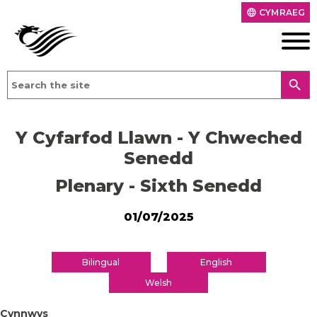
CYMRAEG
language
search
Y Cyfarfod Llawn - Y Chweched
Senedd
Plenary - Sixth Senedd
01/07/2025
Bilingual
English
Welsh
Cynnwys