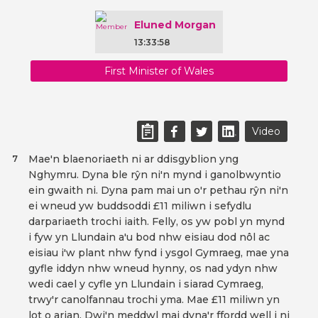
Eluned Morgan
13:33:58
First Minister of Wales
Video
Mae'n blaenoriaeth ni ar ddisgyblion yng
7
Nghymru. Dyna ble rŷn ni'n mynd i ganolbwyntio
ein gwaith ni. Dyna pam mai un o'r pethau rŷn ni'n
ei wneud yw buddsoddi £11 miliwn i sefydlu
darpariaeth trochi iaith. Felly, os yw pobl yn mynd
i fyw yn Llundain a'u bod nhw eisiau dod nôl ac
eisiau i'w plant nhw fynd i ysgol Gymraeg, mae yna
gyfle iddyn nhw wneud hynny, os nad ydyn nhw
wedi cael y cyfle yn Llundain i siarad Cymraeg,
trwy'r canolfannau trochi yma. Mae £11 miliwn yn
lot o arian. Dwi'n meddwl mai dyna'r ffordd well i ni