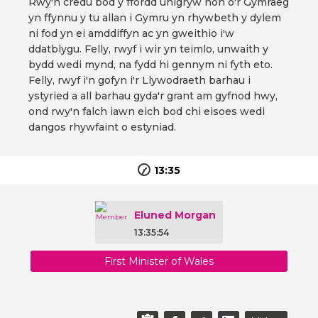
Rwy'n credu bod y ffordd unigryw hon o'r Gymraeg
yn ffynnu y tu allan i Gymru yn rhywbeth y dylem
ni fod yn ei amddiffyn ac yn gweithio i'w
ddatblygu. Felly, rwyf i wir yn teimlo, unwaith y
bydd wedi mynd, na fydd hi gennym ni fyth eto.
Felly, rwyf i'n gofyn i'r Llywodraeth barhau i
ystyried a all barhau gyda'r grant am gyfnod hwy,
ond rwy'n falch iawn eich bod chi eisoes wedi
dangos rhywfaint o estyniad.
13:35
Eluned Morgan
13:35:54
First Minister of Wales