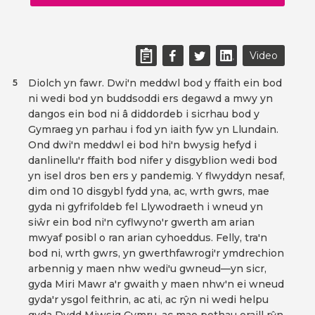
Video
Diolch yn fawr. Dwi'n meddwl bod y ffaith ein bod
5
ni wedi bod yn buddsoddi ers degawd a mwy yn
dangos ein bod ni â diddordeb i sicrhau bod y
Gymraeg yn parhau i fod yn iaith fyw yn Llundain.
Ond dwi'n meddwl ei bod hi'n bwysig hefyd i
danlinellu'r ffaith bod nifer y disgyblion wedi bod
yn isel dros ben ers y pandemig. Y flwyddyn nesaf,
dim ond 10 disgybl fydd yna, ac, wrth gwrs, mae
gyda ni gyfrifoldeb fel Llywodraeth i wneud yn
siŵr ein bod ni'n cyflwyno'r gwerth am arian
mwyaf posibl o ran arian cyhoeddus. Felly, tra'n
bod ni, wrth gwrs, yn gwerthfawrogi'r ymdrechion
arbennig y maen nhw wedi'u gwneud—yn sicr,
gyda Miri Mawr a'r gwaith y maen nhw'n ei wneud
gyda'r ysgol feithrin, ac ati, ac rŷn ni wedi helpu