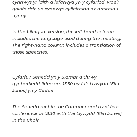
cynnwys yr iaith a lefarwyd yn y cyfarfod. Mae’r
golofn dde yn cynnwys cyfieithiad o’r areithiau
hynny.
In the bilingual version, the left-hand column
includes the language used during the meeting.
The right-hand column includes a translation of
those speeches.
Cyfarfu'r Senedd yn y Siambr a thrwy
gynhadledd fideo am 13:30 gyda'r Llywydd (Elin
Jones) yn y Gadair.
The Senedd met in the Chamber and by video-
conference at 13:30 with the Llywydd (Elin Jones)
in the Chair.