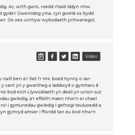
edig. Ac, wrth gwrs, roedd rhaid iddyn nhw
od gyda’r Gweinidog yma, cyn gweld os bydd
n fawr. Os oes unrhyw wybodaeth ychwanegol,
Video
naill ben a'r llall i'r M4, boed hynny o ran
23 y cant yn y gwartheg a laddwyd o gymharu â
thio bod eich Llywodraeth yn deall yn union sut
nedau gwledig, a'r effaith maen nhw'n ei chael
i roi i gymunedau gwledig i gefnogi teuluoedd a
 hyn gymryd amser i ffwrdd tan eu bod nhw'n