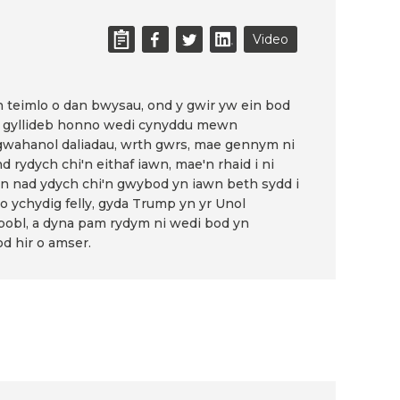
Video
 teimlo o dan bwysau, ond y gwir yw ein bod
r gyllideb honno wedi cynyddu mewn
an gwahanol daliadau, wrth gwrs, mae gennym ni
d rydych chi'n eithaf iawn, mae'n rhaid i ni
an nad ydych chi'n gwybod yn iawn beth sydd i
o ychydig felly, gyda Trump yn yr Unol
 pobl, a dyna pam rydym ni wedi bod yn
d hir o amser.