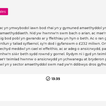
ales
n ac yn ymwybodol iawn bod rhai yn y gymuned amaethyddol yn
 amaethyddiaeth. Nid yw hwnnw'n swm bach o arian, ac mae'
ysig bod pobl yn gwrando ar y ffeithiau yn hyn o beth. Ac o r
llun y taliad sylfaenol, sy'n dod i gyfanswm o £232 miliwn. On
chyd meddwl yn cael ei effeithio, ac ar adeg o ansicrwydd, p
 nhw'n siŵr beth sydd rownd y gornel. Rydym ni i gyd yn teiml
, mae'r teimlad hwnnw o ansicrwydd yn ychwanegu at bryderon
wl yn y sector amaethyddol swm nad yw'n ddibwys dros gyfno
13:35