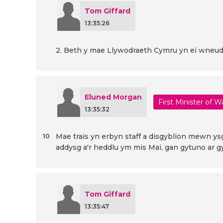
Tom Giffard
13:35:26
2. Beth y mae Llywodraeth Cymru yn ei wneud 
Eluned Morgan
First Minister of W
13:35:32
Mae trais yn erbyn staff a disgyblion mewn ys
10
addysg a'r heddlu ym mis Mai, gan gytuno ar g
Tom Giffard
13:35:47