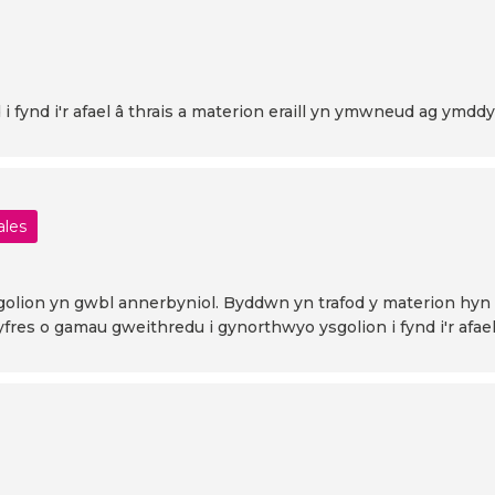
i fynd i'r afael â thrais a materion eraill yn ymwneud ag y
ales
golion yn gwbl annerbyniol. Byddwn yn trafod y materion hyn 
yfres o gamau gweithredu i gynorthwyo ysgolion i fynd i'r afa