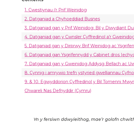
1. Cwestiynau i'r Prif Weinidog
2. Datganiad a Chyhoeddiad Busnes
3. Datganiad gan y Prif Weinidog: Bil y Diwydiant D
4. Datganiad gan y Cwnsler Cyffredinol a’r Gweinid
5. Datganiad gan y Dirprwy Brif Weinidog ac Ysgri
6. Datganiad gan Ysgrifennydd y Cabinet dros Iech
7. Datganiad gan y Gweinidog Addysg Bellach ac U
8. Cynnig i amrywio trefn ystyried gwelliannau Cyf
9. & 10. Egwyddorion Cyffredinol y Bil Tomenni Mwy
Chwareli Nas Defnyddir (Cymru)
Yn y fersiwn ddwyieithog, mae’r golofn chwith