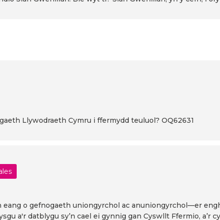
nogaeth Llywodraeth Cymru i ffermydd teuluol? OQ62631
ales
eang o gefnogaeth uniongyrchol ac anuniongyrchol—er enghra
ysgu a'r datblygu sy’n cael ei gynnig gan Cyswllt Ffermio, a’r