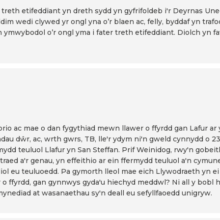
treth etifeddiant yn dreth sydd yn gyfrifoldeb i'r Deyrnas Un
 wedi clywed yr ongl yna o’r blaen ac, felly, byddaf yn traf
n ymwybodol o’r ongl yma i fater treth etifeddiant. Diolch y
orio ac mae o dan fygythiad mewn llawer o ffyrdd gan Lafur ar y 
iadau dŵr, ac, wrth gwrs, TB, lle'r ydym ni'n gweld cynnydd o 
rmydd teuluol Llafur yn San Steffan. Prif Weinidog, rwy'n gobei
r traed a'r genau, yn effeithio ar ein ffermydd teuluol a'n cymu
liol eu teuluoedd. Pa gymorth lleol mae eich Llywodraeth yn e
r o ffyrdd, gan gynnwys gyda'u hiechyd meddwl? Ni all y bobl
mynediad at wasanaethau sy'n deall eu sefyllfaoedd unigryw.