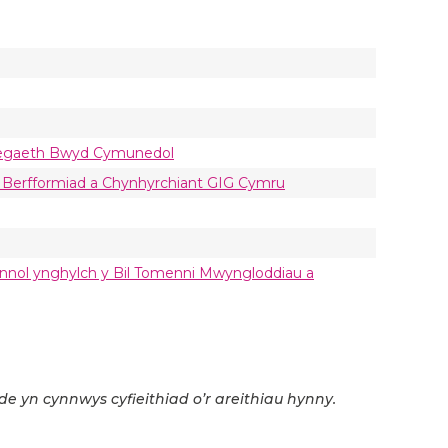
rategaeth Bwyd Cymunedol
r Berfformiad a Chynhyrchiant GIG Cymru
iannol ynghylch y Bil Tomenni Mwyngloddiau a
de yn cynnwys cyfieithiad o’r areithiau hynny.