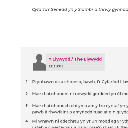
Cyfarfu'r Senedd yn y Siambr a thrwy gynhadl
Y Llywydd / The Llywydd
13:30:01
Prynhawn da a chroeso, bawb, i’r Cyfarfod Ll
1
Mae rhai ohonom ni newydd gerdded yn ôl mewn
2
Mae rhai ohonoch chi yma am y tro cyntaf yn 
3
pawb â rhywfaint o amynedd tuag at ein gilydd
Mi wnawn ni ddechrau yn yr un modd ag yr ydy
4
i ateb y cwestiynau, a nawr mae’n rhaid i fi ffe