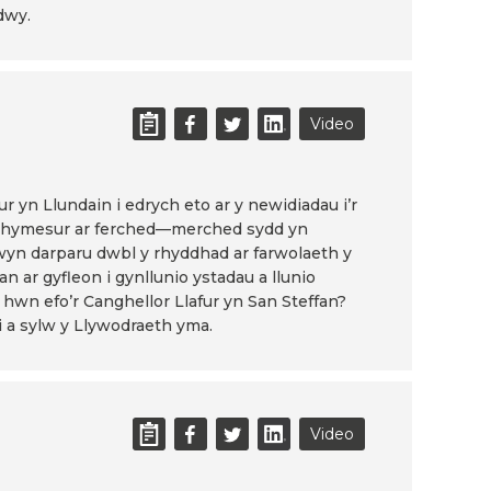
dwy.
Video
 yn Llundain i edrych eto ar y newidiadau i’r
h anghymesur ar ferched—merched sydd yn
yn darparu dwbl y rhyddhad ar farwolaeth y
 ar gyfleon i gynllunio ystadau a llunio
l hwn efo’r Canghellor Llafur yn San Steffan?
 a sylw y Llywodraeth yma.
Video