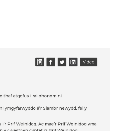
Video
thaf atgofus i rai ohonom ni.
ni ymgyfarwyddo â’r Siambr newydd, felly
’r Prif Weinidog. Ac mae’r Prif Weinidog yma
yn y cwestiwn cyntaf i’r Prif Weinidog.