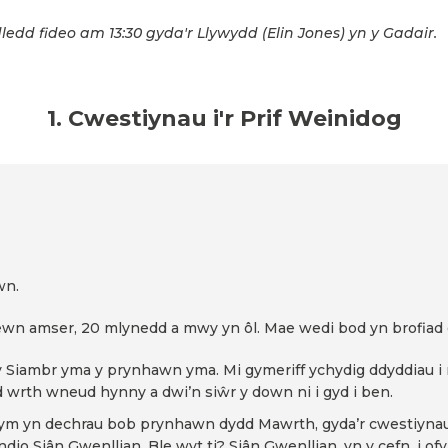
edd fideo am 13:30 gyda'r Llywydd (Elin Jones) yn y Gadair.
1. Cwestiynau i'r Prif Weinidog
awn.
 amser, 20 mlynedd a mwy yn ôl. Mae wedi bod yn brofiad ei
y Siambr yma y prynhawn yma. Mi gymeriff ychydig ddyddiau i 
 wrth wneud hynny a dwi’n siŵr y down ni i gyd i ben.
m yn dechrau bob prynhawn dydd Mawrth, gyda’r cwestiynau i
indio Siân Gwenllian. Ble wyt ti? Siân Gwenllian, yn y cefn, i of