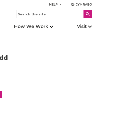
HELP
CYMRAEG
keyboard_arrow_down
language
search
How We Work
Visit
edd