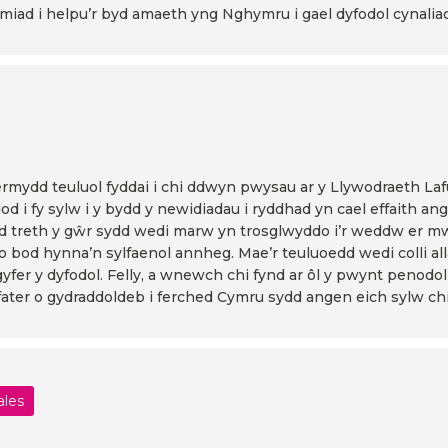
miad i helpu’r byd amaeth yng Nghymru i gael dyfodol cynalia
rmydd teuluol fyddai i chi ddwyn pwysau ar y Llywodraeth Lafur
 dod i fy sylw i y bydd y newidiadau i ryddhad yn cael effait
treth y gŵr sydd wedi marw yn trosglwyddo i’r weddw er mw
bod hynna’n sylfaenol annheg. Mae’r teuluoedd wedi colli allan
r gyfer y dyfodol. Felly, a wnewch chi fynd ar ôl y pwynt penodo
ater o gydraddoldeb i ferched Cymru sydd angen eich sylw chi
ales