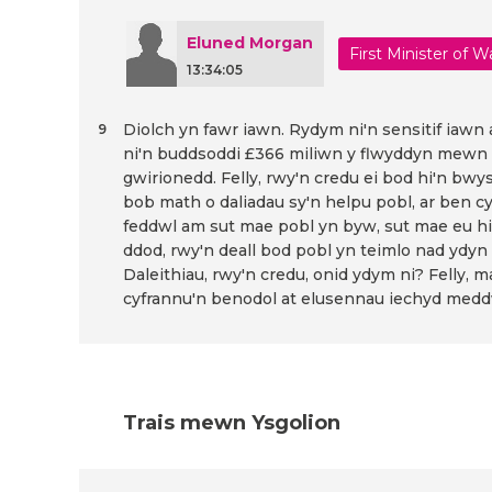
Eluned Morgan
First Minister of W
13:34:05
Diolch yn fawr iawn. Rydym ni'n sensitif iaw
9
ni'n buddsoddi £366 miliwn y flwyddyn mewn
gwirionedd. Felly, rwy'n credu ei bod hi'n bw
bob math o daliadau sy'n helpu pobl, ar ben cyn
feddwl am sut mae pobl yn byw, sut mae eu hie
ddod, rwy'n deall bod pobl yn teimlo nad ydyn
Daleithiau, rwy'n credu, onid ydym ni? Felly
cyfrannu'n benodol at elusennau iechyd medd
Trais mewn Ysgolion