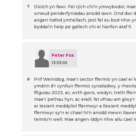
Diolch yn fawr. Fel rŷch chi’n ymwybodol, mae 
7
wneud penderfyniadau anodd iawn. Ond dwi ddim
angen trafod ymhellach, jest fel eu bod nhw y
byddai’n help pe gallech chi ei hanfon ataf fi.
Peter Fox
13:33:05
Prif Weinidog, mae'r sector ffermio yn cael ei l
8
ymdrin â'r cynllun ffermio cynaliadwy, y rheol
ffigurau 2023, ac, wrth gwrs, wedyn, treth ffe
mae'r pethau hyn, ac eraill, fel ofnau am glwy'
ar lesiant meddyliol ffermwyr a llesiant meddy
ffermwyr sy'n ei chael hi'n anodd mewn llawe
teimlo'n well. Mae angen iddyn nhw allu cael 