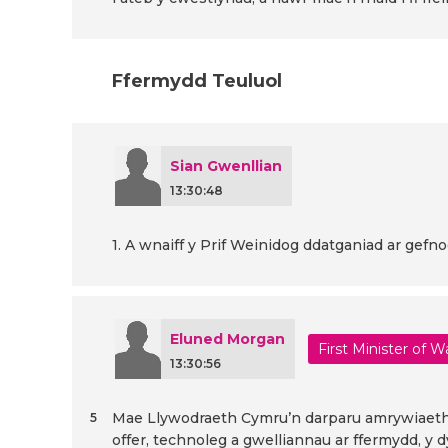
Ffermydd Teuluol
Sian Gwenllian
13:30:48
1. A wnaiff y Prif Weinidog ddatganiad ar gef
Eluned Morgan
First Minister of W
13:30:56
Mae Llywodraeth Cymru’n darparu amrywiaeth 
5
offer, technoleg a gwelliannau ar ffermydd, y d