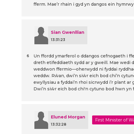
fferm. Mae’r rhain i gyd yn dangos ein hymrwy
Sian Gwenllian
13:31:23
Un ffordd ymarferol o ddangos cefnogaeth i ffe
6
dreth etifeddiaeth sydd ar y gweill. Mae wedi
weddwon ffermio—oherwydd ni fyddai ryddhad 
weddw. Rŵan, dwi’n siŵr eich bod chi’n cytuno 
ewyllysiau a fyddai’n rhoi sicrwydd i’r plant a
Dwi’n siŵr eich bod chi'n cytuno bod hwn yn f
Eluned Morgan
First Minister of W
13:32:28