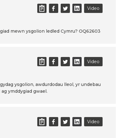
Video
mddygiad mewn ysgolion ledled Cymru? OQ62603
Video
gydag ysgolion, awdurdodau lleol, yr undebau
el ag ymddygiad gwael.
Video