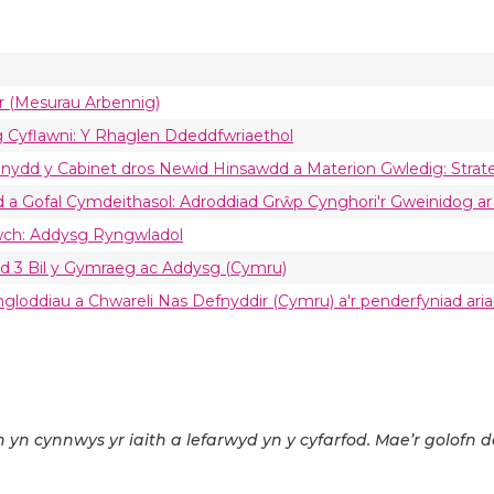
ur (Mesurau Arbennig)
og Cyflawni: Y Rhaglen Ddeddfwriaethol
fennydd y Cabinet dros Newid Hinsawdd a Materion Gwledig: St
yd a Gofal Cymdeithasol: Adroddiad Grŵp Cynghori'r Gweinidog a
wch: Addysg Ryngwladol
nod 3 Bil y Gymraeg ac Addysg (Cymru)
ngloddiau a Chwareli Nas Defnyddir (Cymru) a'r penderfyniad ar
 yn cynnwys yr iaith a lefarwyd yn y cyfarfod. Mae’r golofn d