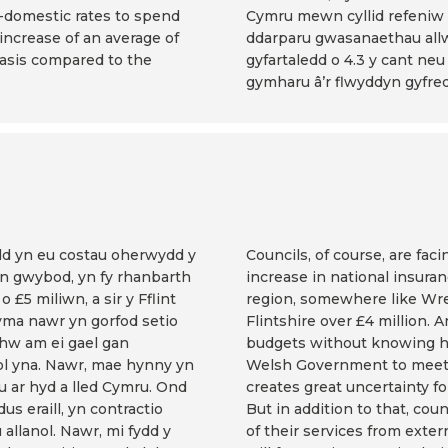
-domestic rates to spend
Cymru mewn cyllid refeniw c
 increase of an average of
ddarparu gwasanaethau allw
 basis compared to the
gyfartaledd o 4.3 y cant ne
gymharu â’r flwyddyn gyfred
d yn eu costau oherwydd y
Councils, of course, are fac
'n gwybod, yn fy rhanbarth
increase in national insura
£5 miliwn, a sir y Fflint
region, somewhere like Wrex
yma nawr yn gorfod setio
Flintshire over £4 million. 
hw am ei gael gan
budgets without knowing h
l yna. Nawr, mae hynny yn
Welsh Government to meet th
 ar hyd a lled Cymru. Ond
creates great uncertainty f
s eraill, yn contractio
But in addition to that, co
llanol. Nawr, mi fydd y
of their services from exte