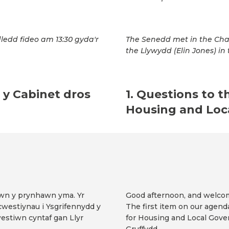
ledd fideo am 13:30 gyda'r
The Senedd met in the Cha
the Llywydd (Elin Jones) in 
 y Cabinet dros
1. Questions to t
Housing and Loc
lawn y prynhawn yma. Yr
Good afternoon, and welcome
cwestiynau i Ysgrifennydd y
The first item on our agend
estiwn cyntaf gan Llyr
for Housing and Local Gover