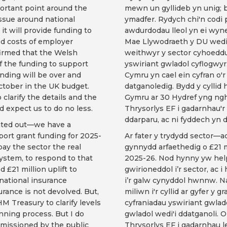
portant point around the
mewn un gyllideb yn unig; 
issue around national
ymadfer. Rydych chi'n cod
t will provide funding to
awdurdodau lleol yn ei wyne
ed costs of employer
Mae Llywodraeth y DU wedi 
firmed that the Welsh
weithwyr y sector cyhoedd
f the funding to support
yswiriant gwladol cyflogwy
unding will be over and
Cymru yn cael ein cyfran o'r 
tober in the UK budget.
datganoledig. Bydd y cyllid
clarify the details and the
Gymru ar 30 Hydref yng ngh
'd expect us to do no less.
Thrysorlys EF i gadarnhau'r 
ddarparu, ac ni fyddech yn d
inted out—we have a
port grant funding for 2025-
Ar fater y trydydd sector
ay the sector the real
gynnydd arfaethedig o £21 mi
system, to respond to that
2025-26. Nod hynny yw helpu
£21 million uplift to
gwirioneddol i’r sector, ac i
 national insurance
i’r galw cynyddol hwnnw. Na
urance is not devolved. But,
miliwn i'r cyllid ar gyfer y g
M Treasury to clarify levels
cyfraniadau yswiriant gwla
nning process. But I do
gwladol wedi'i ddatganoli. 
mmissioned by the public
Thrysorlys EF i gadarnhau l