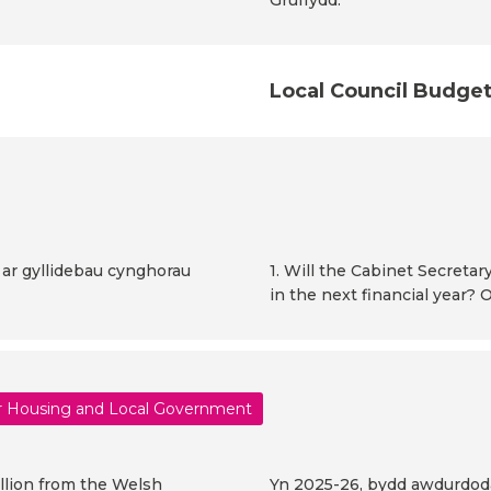
Gruffydd.
Local Council Budge
 ar gyllidebau cynghorau
1. Will the Cabinet Secreta
in the next financial year?
or Housing and Local Government
billion from the Welsh
Yn 2025-26, bydd awdurdodau