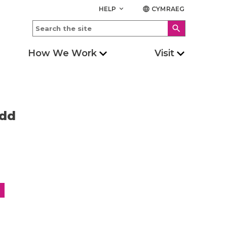
HELP
CYMRAEG
keyboard_arrow_down
language
search
How We Work
Visit
edd