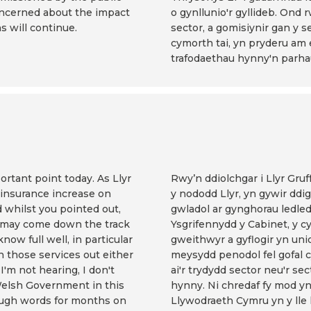
oncerned about the impact
o gynllunio'r gyllideb. Ond
s will continue.
sector, a gomisiynir gan y s
cymorth tai, yn pryderu am e
trafodaethau hynny'n parha
portant point today. As Llyr
Rwy’n ddiolchgar i Llyr Gr
l insurance increase on
y nododd Llyr, yn gywir dd
 whilst you pointed out,
gwladol ar gynghorau ledled
at may come down the track
Ysgrifennydd y Cabinet, y cy
ow full well, in particular
gweithwyr a gyflogir yn un
n those services out either
meysydd penodol fel gofal c
I'm not hearing, I don't
ai'r trydydd sector neu'r s
Welsh Government in this
hynny. Ni chredaf fy mod yn
ough words for months on
Llywodraeth Cymru yn y lle