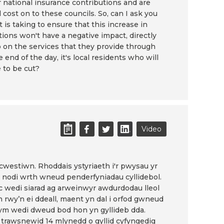
ir national insurance contributions and are
l cost on to these councils. So, can I ask you
s taking to ensure that this increase in
tions won't have a negative impact, directly
so on the services that they provide through
e end of the day, it's local residents who will
e to be cut?
Video
 cwestiwn. Rhoddais ystyriaeth i'r pwysau yr
i nodi wrth wneud penderfyniadau cyllidebol.
 wedi siarad ag arweinwyr awdurdodau lleol
n rwy’n ei ddeall, maent yn dal i orfod gwneud
ym wedi dweud bod hon yn gyllideb dda.
 trawsnewid 14 mlynedd o gyllid cyfyngedig