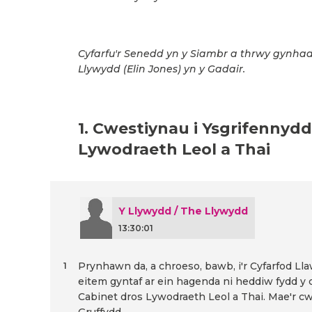
Cyfarfu'r Senedd yn y Siambr a thrwy gynhad
Llywydd (Elin Jones) yn y Gadair.
1. Cwestiynau i Ysgrifennydd
Lywodraeth Leol a Thai
Y Llywydd / The Llywydd
13:30:01
Prynhawn da, a chroeso, bawb, i'r Cyfarfod L
1
eitem gyntaf ar ein hagenda ni heddiw fydd y 
Cabinet dros Lywodraeth Leol a Thai. Mae'r cw