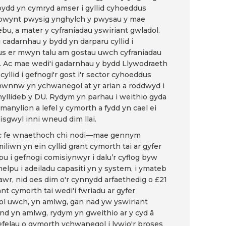
bydd yn cymryd amser i gyllid cyhoeddus
i pwynt pwysig ynghylch y pwysau y mae
bu, a mater y cyfraniadau yswiriant gwladol.
cadarnhau y bydd yn darparu cyllid i
us er mwyn talu am gostau uwch cyfraniadau
r. Ac mae wedi'i gadarnhau y bydd Llywodraeth
cyllid i gefnogi'r gost i'r sector cyhoeddus
 hwnnw yn ychwanegol at yr arian a roddwyd i
yllideb y DU. Rydym yn parhau i weithio gyda
manylion a lefel y cymorth a fydd yn cael ei
isgwyl inni wneud dim llai.
—ac fe wnaethoch chi nodi—mae gennym
liwn yn ein cyllid grant cymorth tai ar gyfer
 i gefnogi comisiynwyr i dalu’r cyflog byw
 helpu i adeiladu capasiti yn y system, i ymateb
wr, nid oes dim o'r cynnydd arfaethedig o £21
rant cymorth tai wedi'i fwriadu ar gyfer
dol uwch, yn amlwg, gan nad yw yswiriant
Ond yn amlwg, rydym yn gweithio ar y cyd â
efelau o gymorth ychwanegol i lywio'r broses