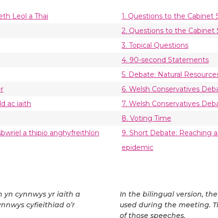
eth Leol a Thai
1. Questions to the Cabinet
2. Questions to the Cabinet 
3. Topical Questions
4. 90-second Statements
5. Debate: Natural Resource
r
6. Welsh Conservatives Deba
d ac iaith
7. Welsh Conservatives Deb
8. Voting Time
wriel a thipio anghyfreithlon
9. Short Debate: Reaching a t
epidemic
h yn cynnwys yr iaith a
In the bilingual version, t
ynnwys cyfieithiad o’r
used during the meeting. T
of those speeches.