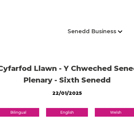
Senedd Business
Cyfarfod Llawn - Y Chweched Sen
Plenary - Sixth Senedd
22/01/2025
Bilingual
English
Welsh