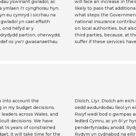
dau yswiriant gwladol, ac
will face an increase in the
na ymlaen i'r cynghorau hyn.
likely to pass that additiona
 yn eu cymryd i sicrhau na
what steps the Government i
gwladol yn cael effaith
national insurance contribu
, ond hefyd ar y
on local authorities, but al
drydydd partïon, oherwydd,
third parties, because, at th
ioddef os yw'r gwasanaethau
suffer if these services hav
ok into account the
Diolch, Llyr. Diolch am eich
g in my budget decisions.
oedd awdurdodau lleol yn e
y leaders across Wales, and
Rwyf wedi bod o gwmpas ac
ficult decisions. We have
ledled Cymru, ac yn ôl yr hy
at 14 years of constrained
penderfyniadau anodd. Ryd
et; it will take time for the
Rydym yn cydnabod na ellir