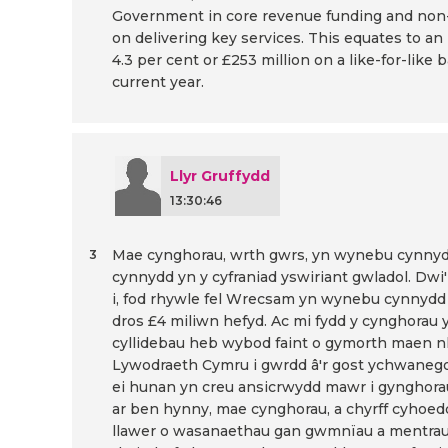
Government in core revenue funding and non
on delivering key services. This equates to an
4.3 per cent or £253 million on a like-for-like
current year.
Llyr Gruffydd
13:30:46
Mae cynghorau, wrth gwrs, yn wynebu cynnyd
3
cynnydd yn y cyfraniad yswiriant gwladol. Dwi
i, fod rhywle fel Wrecsam yn wynebu cynnydd o 
dros £4 miliwn hefyd. Ac mi fydd y cynghorau 
cyllidebau heb wybod faint o gymorth maen n
Lywodraeth Cymru i gwrdd â'r gost ychwanego
ei hunan yn creu ansicrwydd mawr i gynghorau
ar ben hynny, mae cynghorau, a chyrff cyhoeddu
llawer o wasanaethau gan gwmnïau a mentrau a