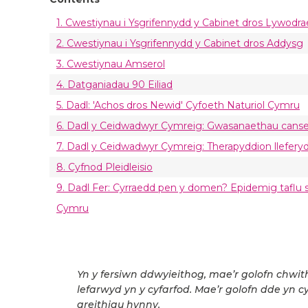
1. Cwestiynau i Ysgrifennydd y Cabinet dros Lywodra
2. Cwestiynau i Ysgrifennydd y Cabinet dros Addysg
3. Cwestiynau Amserol
4. Datganiadau 90 Eiliad
5. Dadl: 'Achos dros Newid' Cyfoeth Naturiol Cymru
6. Dadl y Ceidwadwyr Cymreig: Gwasanaethau canse
7. Dadl y Ceidwadwyr Cymreig: Therapyddion lleferyd
8. Cyfnod Pleidleisio
9. Dadl Fer: Cyrraedd pen y domen? Epidemig taflu sb
Cymru
Yn y fersiwn ddwyieithog, mae’r golofn chwit
lefarwyd yn y cyfarfod. Mae’r golofn dde yn c
areithiau hynny.