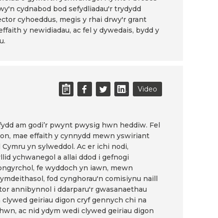
 rwy'n cydnabod bod sefydliadau'r trydydd
ector cyhoeddus, megis y rhai drwy'r grant
ffaith y newidiadau, ac fel y dywedais, bydd y
u.
Video
uffydd am godi’r pwynt pwysig hwn heddiw. Fel
igon, mae effaith y cynnydd mewn yswiriant
 Cymru yn sylweddol. Ac er ichi nodi,
llid ychwanegol a allai ddod i gefnogi
iongyrchol, fe wyddoch yn iawn, mewn
ymdeithasol, fod cynghorau'n comisiynu naill
ector annibynnol i ddarparu'r gwasanaethau
 clywed geiriau digon cryf gennych chi na
 hwn, ac nid ydym wedi clywed geiriau digon