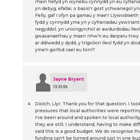
rhain hefyd yn wynebu cynnydd yn eu cyfrania
yn debyg, efallai, o basio'r gost ychwanegol y
Felly, gaf i ofyn pa gamau y mae'r Llywodraeth
fydd y cynnydd yma yn y cyfraniadau yswiriant 
negyddol, yn uniongyrchol ar awdurdodau lleol
gwasanaethau y maen nhw'n eu darparu trwy 
ar ddiwedd y dydd, y trigolion lleol fydd yn d
yma'n gorfod cael eu torri?
Jayne Bryant
13:31:55
Diolch, Llyr. Thank you for that question. I to
4
pressures that local authorities were reportin
I've been around and spoken to local authorit
they are still, I understand, having to make dif
said this is a good budget. We do recognise th
funding can't be turned around just in one budg