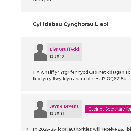
Gruffydd.
Cyllidebau Cynghorau Lleol
Llyr Gruffydd
13:30:13
1. A wnaiff yr Ysgrifennydd Cabinet ddatganiad
lleol yn y flwyddyn ariannol nesaf? OQ62184
Jayne Bryant
Cabinet Secretary f
13:30:21
In 2025-26, local authorities will receive £6.1 
2