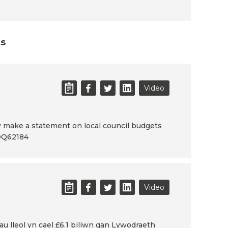
ts
Video
ry make a statement on local council budgets
 OQ62184
Video
 lleol yn cael £6.1 biliwn gan Lywodraeth