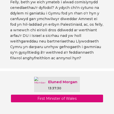
Felly, beth yw eich ymateb i alwad comisiynydd
cenedlaethau'r dyfodol? A ydych chi'n cytuno na
ddylem ni ganiatáu i Gymru fod yn rhan o'r hyn y
canfuwyd gan ymchwilwyr diweddar Amnest ei
fod yn hil-laddiad yn erbyn Palestiniaid, ac, os felly,
a wnewch chi eirioli dros ddiwedd ar werthiant
arfau'r DU i Israel a sicrhau nad yw holl
weithgareddau neu bartneriaethau Llywodraeth
Cymru yn darparu unrhyw gefnogaeth i gwmnïau
sy'n gysylltiedig â'r weithred a'r feddiannaeth
filwrol anghyfreithlon ac annynol hyn?
Eluned Morgan
13:37:30
First Minister of Wales