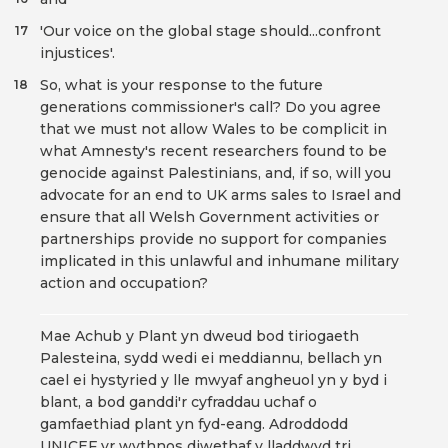
'Our voice on the global stage should...confront
17
injustices'.
So, what is your response to the future
18
generations commissioner's call? Do you agree
that we must not allow Wales to be complicit in
what Amnesty's recent researchers found to be
genocide against Palestinians, and, if so, will you
advocate for an end to UK arms sales to Israel and
ensure that all Welsh Government activities or
partnerships provide no support for companies
implicated in this unlawful and inhumane military
action and occupation?
Mae Achub y Plant yn dweud bod tiriogaeth
Palesteina, sydd wedi ei meddiannu, bellach yn
cael ei hystyried y lle mwyaf angheuol yn y byd i
blant, a bod ganddi'r cyfraddau uchaf o
gamfaethiad plant yn fyd-eang. Adroddodd
UNICEF yr wythnos diwethaf y lladdwyd tri