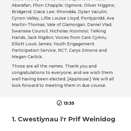
Aberafan, Ffion Chapple; Ogmore, Oliver Higgins;
Bridgend, Grace Lee; Rhondda, Dylan Vaculin;
Cynon Valley, Lillie Louise Lloyd; Pontypridd, Ava
Martin-Thomas; Vale of Glamorgan, Daniel Vlad;
Swansea Council, Nicholas Nzomosi; Talking
Hands, Jack Rigdon; Voices from Care Cymru,
Elliott Louis James; Youth Engagement
Participation Service, RCT, Carys Simons and
Megan Carlick.
Those are all the names. Thank you and
congratulations to everyone, and we wish them
well having been elected. [
Applause
.] We will all
look forward to meeting them in due course.
13:35
1. Cwestiynau i'r Prif Weinidog