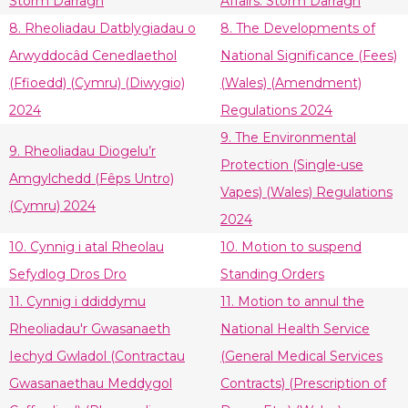
Storm Darragh
Affairs: Storm Darragh
8. Rheoliadau Datblygiadau o
8. The Developments of
Arwyddocâd Cenedlaethol
National Significance (Fees)
(Ffioedd) (Cymru) (Diwygio)
(Wales) (Amendment)
2024
Regulations 2024
9. The Environmental
9. Rheoliadau Diogelu’r
Protection (Single-use
Amgylchedd (Fêps Untro)
Vapes) (Wales) Regulations
(Cymru) 2024
2024
10. Cynnig i atal Rheolau
10. Motion to suspend
Sefydlog Dros Dro
Standing Orders
11. Cynnig i ddiddymu
11. Motion to annul the
Rheoliadau'r Gwasanaeth
National Health Service
Iechyd Gwladol (Contractau
(General Medical Services
Gwasanaethau Meddygol
Contracts) (Prescription of