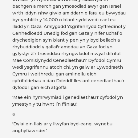
bachgen a merch gan ymosodiad awyr gan Israel
wrth iddyn nhw giwio am ddarn o fara, eu bywydau
byr ymhlith y 14,000 o blant sydd wedi cael eu
lladd yn Gaza. Amlygodd Ysgrifennydd Cyffredinol y
Cenhedloedd Unedig fod gan Gaza y nifer uchaf o
drychedigion sy'n blant y pen yn y byd bellach a
rhybuddiodd y gallai'r amodau yn Gaza fod yn
gyfystyr â'r troseddau rhyngwladol mwyaf difrifol.
Mae Comisiynydd Cenedlaethau'r Dyfodol Cymru
wedi ysgrifennu atoch chi, yn galw ar Lywodraeth
Cymru i weithredu, gan amlinellu eich
cyfrifoldebau o dan Ddeddf llesiant cenedlaethau'r
dyfodol, gan eich atgoffa
'Mae ein hymrwymiad i genedlaethau'r dyfodol yn
ymestyn y tu hwnt i’n ffiniau',
a
'Dylai ein llais ar y llwyfan byd-eang...wynebu
anghyfiawnder'.