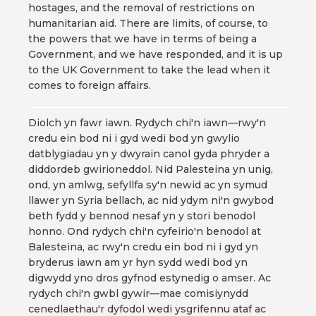
hostages, and the removal of restrictions on
humanitarian aid. There are limits, of course, to
the powers that we have in terms of being a
Government, and we have responded, and it is up
to the UK Government to take the lead when it
comes to foreign affairs.
Diolch yn fawr iawn. Rydych chi'n iawn—rwy'n
credu ein bod ni i gyd wedi bod yn gwylio
datblygiadau yn y dwyrain canol gyda phryder a
diddordeb gwirioneddol. Nid Palesteina yn unig,
ond, yn amlwg, sefyllfa sy'n newid ac yn symud
llawer yn Syria bellach, ac nid ydym ni'n gwybod
beth fydd y bennod nesaf yn y stori benodol
honno. Ond rydych chi'n cyfeirio'n benodol at
Balesteina, ac rwy'n credu ein bod ni i gyd yn
bryderus iawn am yr hyn sydd wedi bod yn
digwydd yno dros gyfnod estynedig o amser. Ac
rydych chi'n gwbl gywir—mae comisiynydd
cenedlaethau'r dyfodol wedi ysgrifennu ataf ac