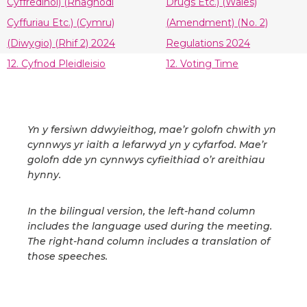
Cyffredinol) (Rhagnodi
Drugs Etc.) (Wales)
Cyffuriau Etc.) (Cymru)
(Amendment) (No. 2)
(Diwygio) (Rhif 2) 2024
Regulations 2024
12. Cyfnod Pleidleisio
12. Voting Time
Yn y fersiwn ddwyieithog, mae’r golofn chwith yn
cynnwys yr iaith a lefarwyd yn y cyfarfod. Mae’r
golofn dde yn cynnwys cyfieithiad o’r areithiau
hynny.
In the bilingual version, the left-hand column
includes the language used during the meeting.
The right-hand column includes a translation of
those speeches.