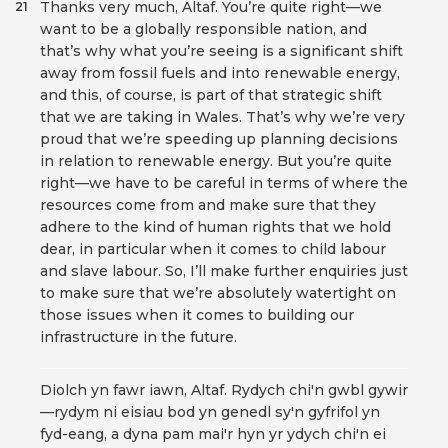
Thanks very much, Altaf. You’re quite right—we
21
want to be a globally responsible nation, and
that’s why what you’re seeing is a significant shift
away from fossil fuels and into renewable energy,
and this, of course, is part of that strategic shift
that we are taking in Wales. That’s why we’re very
proud that we’re speeding up planning decisions
in relation to renewable energy. But you’re quite
right—we have to be careful in terms of where the
resources come from and make sure that they
adhere to the kind of human rights that we hold
dear, in particular when it comes to child labour
and slave labour. So, I’ll make further enquiries just
to make sure that we’re absolutely watertight on
those issues when it comes to building our
infrastructure in the future.
Diolch yn fawr iawn, Altaf. Rydych chi'n gwbl gywir
—rydym ni eisiau bod yn genedl sy'n gyfrifol yn
fyd-eang, a dyna pam mai'r hyn yr ydych chi'n ei