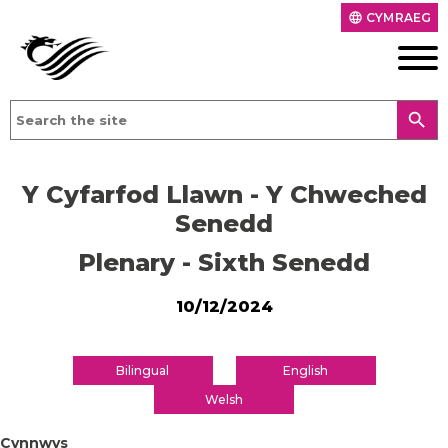
CYMRAEG
language
search
Y Cyfarfod Llawn - Y Chweched
Senedd
Plenary - Sixth Senedd
10/12/2024
Bilingual
English
Welsh
Cynnwys