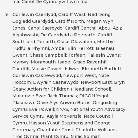
mai Canol De Cymru yw hwn i fod.
Gorllewin Caerdydd, Cardiff West, Ned Dong;
9
Gogledd Caerdydd, Cardiff North, Megan Wyn
Jones; Canol Caerdydd, Cardiff Central, Abdul Aziz
Algahwashi; De Caerdydd a Phenarth, Cardiff
South and Penarth, Grace Oluwafemi; Merthyr
Tudful a Rhymni, Amber Elin Perrott; Blaenau
Gwent, Chase Campbell; Torfaen, Taliesin Evans;
Mynwy, Monmouth, Isabel Grace Ravenhill;
Caerffili, Maisie Powell; Islwyn, Elizabeth Bartlett;
Gorllewin Casnewydd, Newport West, Nate
Hoccom; Dwyrain Casnewydd, Newport East, Bryn
Geary; Action for Children (Headland School),
Makenzie Evan Jack Thomas; DIGON Ysgol
Plasmawr, Olive Alys Anwen Burns; Girlguiding
Cymru, Eve Powell; NYAS, National Youth Advocacy
Service Cymru, Kayla McKenzie; Race Council
Cymru, Hasson Yusuf; Stephens and George
Centenary Charitable Trust, Charlotte Williams;
Tros Gynnal Plant Cymru, Mirac Solmaz.