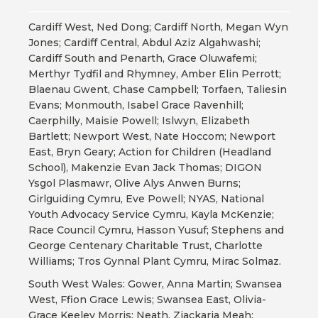
Cardiff West, Ned Dong; Cardiff North, Megan Wyn
Jones; Cardiff Central, Abdul Aziz Algahwashi;
Cardiff South and Penarth, Grace Oluwafemi;
Merthyr Tydfil and Rhymney, Amber Elin Perrott;
Blaenau Gwent, Chase Campbell; Torfaen, Taliesin
Evans; Monmouth, Isabel Grace Ravenhill;
Caerphilly, Maisie Powell; Islwyn, Elizabeth
Bartlett; Newport West, Nate Hoccom; Newport
East, Bryn Geary; Action for Children (Headland
School), Makenzie Evan Jack Thomas; DIGON
Ysgol Plasmawr, Olive Alys Anwen Burns;
Girlguiding Cymru, Eve Powell; NYAS, National
Youth Advocacy Service Cymru, Kayla McKenzie;
Race Council Cymru, Hasson Yusuf; Stephens and
George Centenary Charitable Trust, Charlotte
Williams; Tros Gynnal Plant Cymru, Mirac Solmaz.
South West Wales: Gower, Anna Martin; Swansea
West, Ffion Grace Lewis; Swansea East, Olivia-
Grace Keeley Morris; Neath, Zjackaria Meah;