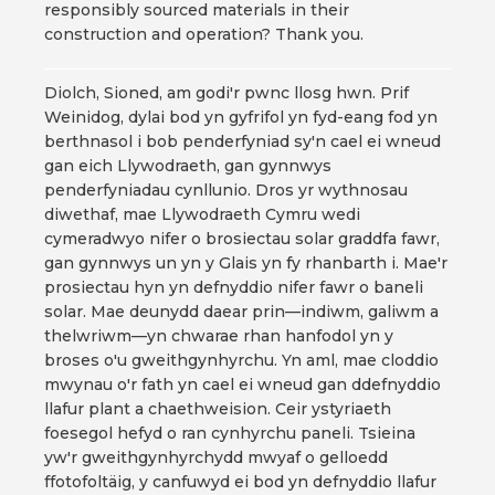
responsibly sourced materials in their
construction and operation? Thank you.
Diolch, Sioned, am godi'r pwnc llosg hwn. Prif
Weinidog, dylai bod yn gyfrifol yn fyd-eang fod yn
berthnasol i bob penderfyniad sy'n cael ei wneud
gan eich Llywodraeth, gan gynnwys
penderfyniadau cynllunio. Dros yr wythnosau
diwethaf, mae Llywodraeth Cymru wedi
cymeradwyo nifer o brosiectau solar graddfa fawr,
gan gynnwys un yn y Glais yn fy rhanbarth i. Mae'r
prosiectau hyn yn defnyddio nifer fawr o baneli
solar. Mae deunydd daear prin—indiwm, galiwm a
thelwriwm—yn chwarae rhan hanfodol yn y
broses o'u gweithgynhyrchu. Yn aml, mae cloddio
mwynau o'r fath yn cael ei wneud gan ddefnyddio
llafur plant a chaethweision. Ceir ystyriaeth
foesegol hefyd o ran cynhyrchu paneli. Tsieina
yw'r gweithgynhyrchydd mwyaf o gelloedd
ffotofoltäig, y canfuwyd ei bod yn defnyddio llafur