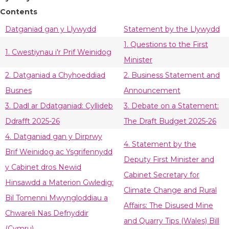
Contents
Datganiad gan y Llywydd
Statement by the Llywydd
1. Questions to the First
1. Cwestiynau i'r Prif Weinidog
Minister
2. Datganiad a Chyhoeddiad
2. Business Statement and
Busnes
Announcement
3. Dadl ar Ddatganiad: Cyllideb
3. Debate on a Statement:
Ddrafft 2025-26
The Draft Budget 2025-26
4. Datganiad gan y Dirprwy
4. Statement by the
Brif Weinidog ac Ysgrifennydd
Deputy First Minister and
y Cabinet dros Newid
Cabinet Secretary for
Hinsawdd a Materion Gwledig:
Climate Change and Rural
Bil Tomenni Mwyngloddiau a
Affairs: The Disused Mine
Chwareli Nas Defnyddir
and Quarry Tips (Wales) Bill
(Cymru)