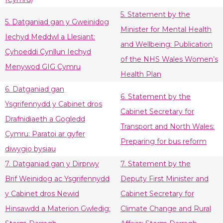
5. Statement by the
5. Datganiad gan y Gweinidog
Minister for Mental Health
Iechyd Meddwl a Llesiant:
and Wellbeing: Publication
Cyhoeddi Cynllun Iechyd
of the NHS Wales Women’s
Menywod GIG Cymru
Health Plan
6. Datganiad gan
6. Statement by the
Ysgrifennydd y Cabinet dros
Cabinet Secretary for
Drafnidiaeth a Gogledd
Transport and North Wales:
Cymru: Paratoi ar gyfer
Preparing for bus reform
diwygio bysiau
7. Datganiad gan y Dirprwy
7. Statement by the
Brif Weinidog ac Ysgrifennydd
Deputy First Minister and
y Cabinet dros Newid
Cabinet Secretary for
Hinsawdd a Materion Gwledig:
Climate Change and Rural