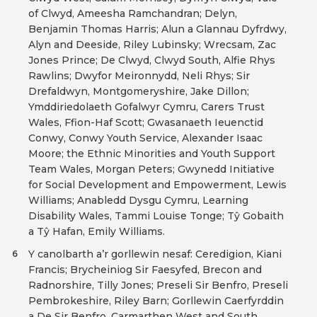
of Clwyd, Ameesha Ramchandran; Delyn,
Benjamin Thomas Harris; Alun a Glannau Dyfrdwy,
Alyn and Deeside, Riley Lubinsky; Wrecsam, Zac
Jones Prince; De Clwyd, Clwyd South, Alfie Rhys
Rawlins; Dwyfor Meironnydd, Neli Rhys; Sir
Drefaldwyn, Montgomeryshire, Jake Dillon;
Ymddiriedolaeth Gofalwyr Cymru, Carers Trust
Wales, Ffion-Haf Scott; Gwasanaeth Ieuenctid
Conwy, Conwy Youth Service, Alexander Isaac
Moore; the Ethnic Minorities and Youth Support
Team Wales, Morgan Peters; Gwynedd Initiative
for Social Development and Empowerment, Lewis
Williams; Anabledd Dysgu Cymru, Learning
Disability Wales, Tammi Louise Tonge; Tŷ Gobaith
a Tŷ Hafan, Emily Williams.
Y canolbarth a’r gorllewin nesaf: Ceredigion, Kiani
6
Francis; Brycheiniog Sir Faesyfed, Brecon and
Radnorshire, Tilly Jones; Preseli Sir Benfro, Preseli
Pembrokeshire, Riley Barn; Gorllewin Caerfyrddin
a De Sir Benfro, Carmarthen West and South