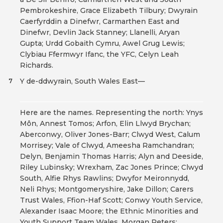
Pembrokeshire, Grace Elizabeth Tilbury; Dwyrain
Caerfyrddin a Dinefwr, Carmarthen East and
Dinefwr, Devlin Jack Stanney; Llanelli, Aryan
Gupta; Urdd Gobaith Cymru, Awel Grug Lewis;
Clybiau Ffermwyr Ifanc, the YFC, Celyn Leah
Richards.
Y de-ddwyrain, South Wales East—
7
Here are the names. Representing the north: Ynys
Môn, Annest Tomos; Arfon, Elin Llwyd Brychan;
Aberconwy, Oliver Jones-Barr; Clwyd West, Calum
Morrisey; Vale of Clwyd, Ameesha Ramchandran;
Delyn, Benjamin Thomas Harris; Alyn and Deeside,
Riley Lubinsky; Wrexham, Zac Jones Prince; Clwyd
South, Alfie Rhys Rawlins; Dwyfor Meironnydd,
Neli Rhys; Montgomeryshire, Jake Dillon; Carers
Trust Wales, Ffion-Haf Scott; Conwy Youth Service,
Alexander Isaac Moore; the Ethnic Minorities and
Youth Support Team Wales, Morgan Peters;