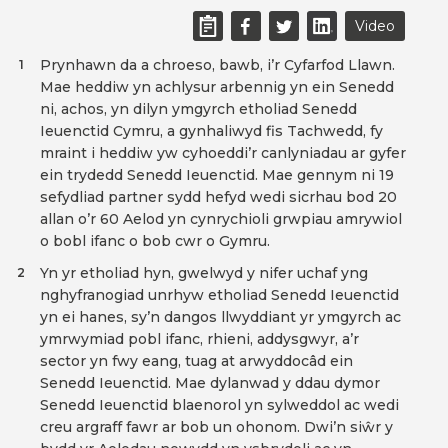
Video
Prynhawn da a chroeso, bawb, i’r Cyfarfod Llawn.
1
Mae heddiw yn achlysur arbennig yn ein Senedd
ni, achos, yn dilyn ymgyrch etholiad Senedd
Ieuenctid Cymru, a gynhaliwyd fis Tachwedd, fy
mraint i heddiw yw cyhoeddi’r canlyniadau ar gyfer
ein trydedd Senedd Ieuenctid. Mae gennym ni 19
sefydliad partner sydd hefyd wedi sicrhau bod 20
allan o’r 60 Aelod yn cynrychioli grwpiau amrywiol
o bobl ifanc o bob cwr o Gymru.
Yn yr etholiad hyn, gwelwyd y nifer uchaf yng
2
nghyfranogiad unrhyw etholiad Senedd Ieuenctid
yn ei hanes, sy’n dangos llwyddiant yr ymgyrch ac
ymrwymiad pobl ifanc, rhieni, addysgwyr, a’r
sector yn fwy eang, tuag at arwyddocâd ein
Senedd Ieuenctid. Mae dylanwad y ddau dymor
Senedd Ieuenctid blaenorol yn sylweddol ac wedi
creu argraff fawr ar bob un ohonom. Dwi’n siŵr y