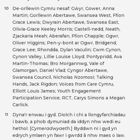
De-orllewin Cymru nesaf: Gŵyr, Gower, Anna
10
Martin; Gorllewin Abertawe, Swansea West, Ffion
Grace Lewis; Dwyrain Abertawe, Swansea East,
Olivia-Grace Keeley Morris; Castell-nedd, Neath,
Zjackaria Meah; Aberafan, Ffion Chapple; Ogwr,
Oliver Higgins; Pen-y-bont ar Ogwr, Bridgend,
Grace Lee; Rhondda, Dylan Vaculin; Cwm Cynon,
Cynon Valley, Lillie Louise Lloyd; Pontypridd, Ava
Martin-Thomas; Bro Morgannwg, Vale of
Glamorgan, Daniel Vlad; Cyngor Abertawe,
Swansea Council, Nicholas Nzomosi; Talking
Hands, Jack Rigdon; Voices from Care Cymru,
Elliott Louis James; Youth Engagement
Participation Service, RCT, Carys Simons a Megan
Carlick.
Dyna'r enwau i gyd. Diolch i chi a llongyfarchiadau
11
i bawb, a phob dymuniad da iddyn nhw wedi eu
hethol. [
Cymeradwyaeth
.] Byddwn ni i gyd yn
edrych ymlaen yn fawr i gwrdd â nhw maes o law.