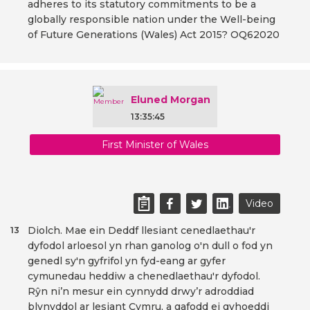
adheres to its statutory commitments to be a
globally responsible nation under the Well-being
of Future Generations (Wales) Act 2015? OQ62020
Eluned Morgan
13:35:45
First Minister of Wales
Video
Diolch. Mae ein Deddf llesiant cenedlaethau'r
13
dyfodol arloesol yn rhan ganolog o'n dull o fod yn
genedl sy'n gyfrifol yn fyd-eang ar gyfer
cymunedau heddiw a chenedlaethau'r dyfodol.
Rŷn ni’n mesur ein cynnydd drwy’r adroddiad
blynyddol ar lesiant Cymru, a gafodd ei gyhoeddi