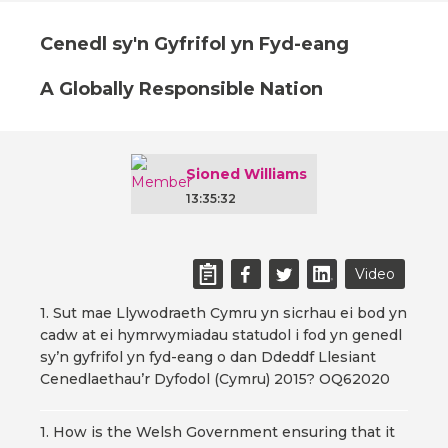
Cenedl sy'n Gyfrifol yn Fyd-eang
A Globally Responsible Nation
Sioned Williams
13:35:32
Video
1. Sut mae Llywodraeth Cymru yn sicrhau ei bod yn
cadw at ei hymrwymiadau statudol i fod yn genedl
sy’n gyfrifol yn fyd-eang o dan Ddeddf Llesiant
Cenedlaethau’r Dyfodol (Cymru) 2015? OQ62020
1. How is the Welsh Government ensuring that it