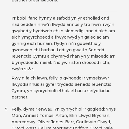
partner organisations.
I'r bobl ifanc hynny a safodd yn yr etholiad ond
nad oedden nhw'n llwyddiannus y tro hwn, rwy'n
gwybod y byddwch chi'n siomedig, ond diolch am
eich ymgyrchoedd a frwydrwyd yn galed ac am
gynnig eich hunain. Rydyn ni'n gobeithio y
gwnewch chi barhau i ddilyn gwaith Senedd
Ieuenctid Cymru a chymryd rhan yn y misoedd a'r
blynyddoedd nesaf. Nid yw'r stori drosodd i chi,
rwy'n siŵr.
Rwy'n falch iawn, felly, o gyhoeddi'r ymgeiswyr
llwyddiannus ar gyfer trydedd Senedd Ieuenctid
Cymru, yn cynrychioli etholaethau a sefydliadau
partner.
Felly, dyma'r enwau. Yn cynrychioli'r gogledd: Ynys
5
Môn, Annest Tomos; Arfon, Elin Llwyd Brychan;
Aberconwy, Oliver Jones-Barr, Gorllewin Clwyd,
Clwyd West, Calum Morrisey; Dyffryn Clwyd, Vale