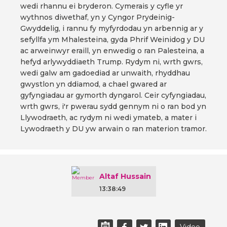
wedi rhannu ei bryderon. Cymerais y cyfle yr
wythnos diwethaf, yn y Cyngor Prydeinig-
Gwyddelig, i rannu fy myfyrdodau yn arbennig ar y
sefyllfa ym Mhalesteina, gyda Phrif Weinidog y DU
ac arweinwyr eraill, yn enwedig o ran Palesteina, a
hefyd arlywyddiaeth Trump. Rydym ni, wrth gwrs,
wedi galw am gadoediad ar unwaith, rhyddhau
gwystlon yn ddiamod, a chael gwared ar
gyfyngiadau ar gymorth dyngarol. Ceir cyfyngiadau,
wrth gwrs, i'r pwerau sydd gennym ni o ran bod yn
Llywodraeth, ac rydym ni wedi ymateb, a mater i
Lywodraeth y DU yw arwain o ran materion tramor.
Altaf Hussain
13:38:49