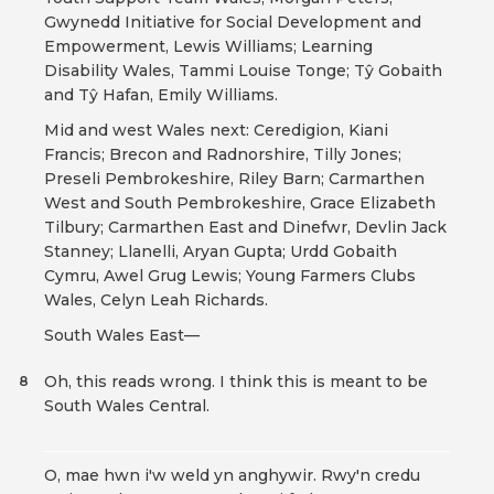
Gwynedd Initiative for Social Development and
Empowerment, Lewis Williams; Learning
Disability Wales, Tammi Louise Tonge; Tŷ Gobaith
and Tŷ Hafan, Emily Williams.
Mid and west Wales next: Ceredigion, Kiani
Francis; Brecon and Radnorshire, Tilly Jones;
Preseli Pembrokeshire, Riley Barn; Carmarthen
West and South Pembrokeshire, Grace Elizabeth
Tilbury; Carmarthen East and Dinefwr, Devlin Jack
Stanney; Llanelli, Aryan Gupta; Urdd Gobaith
Cymru, Awel Grug Lewis; Young Farmers Clubs
Wales, Celyn Leah Richards.
South Wales East—
Oh, this reads wrong. I think this is meant to be
8
South Wales Central.
O, mae hwn i'w weld yn anghywir. Rwy'n credu