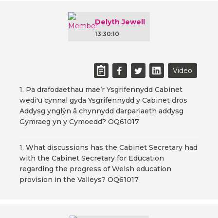
Delyth Jewell
13:30:10
Video
1. Pa drafodaethau mae’r Ysgrifennydd Cabinet
wedi'u cynnal gyda Ysgrifennydd y Cabinet dros
Addysg ynglŷn â chynnydd darpariaeth addysg
Gymraeg yn y Cymoedd? OQ61017
1. What discussions has the Cabinet Secretary had
with the Cabinet Secretary for Education
regarding the progress of Welsh education
provision in the Valleys? OQ61017