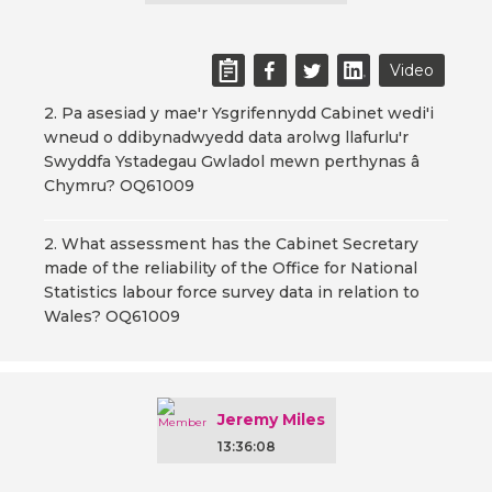
Video
2. Pa asesiad y mae'r Ysgrifennydd Cabinet wedi'i
wneud o ddibynadwyedd data arolwg llafurlu'r
Swyddfa Ystadegau Gwladol mewn perthynas â
Chymru? OQ61009
2. What assessment has the Cabinet Secretary
made of the reliability of the Office for National
Statistics labour force survey data in relation to
Wales? OQ61009
Jeremy Miles
13:36:08