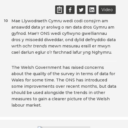
Video
Mae Llywodraeth Cymru wedi codi consýrn am
10
ansawdd data yr arolwg o ran data dros Gymru am
gyfnod. Mae'r ONS wedi cyflwyno gwelliannau
dros y misoedd diweddar, ond dylid defnyddio data
wrth ochr
trends
mewn mesurau eraill er mwyn
cael darlun eglur o’r farchnad lafur yng Nghymru.
The Welsh Government has raised concerns
about the quality of the survey in terms of data for
Wales for some time. The ONS has introduced
some improvements over recent months, but data
should be used alongside the trends in other
measures to gain a clearer picture of the Welsh
labour market.