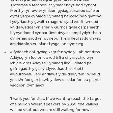
Tretomas a Machen, ac ymddengys bod cyngor
Merthyr yn bwrw ymlaen gydag adnabod safle ar
gyfer ysgol gynradd Gymraeg newydd heb gymryd
i ystyriaeth y gwaith rhagorol sydd wedi'i wneud
yn ddiweddar yn ardal y Gurnos gyda darpariaeth
blynyddoedd cynnar. Jest dwy esiampl ydy'r rhain
o'r heriau sydd yn wynebu rhieni lleol sydd yn ysu
am ddanfon eu plant i ysgolion Cymraeg.
A fyddech chi, gydag Ysgrifennydd y Cabinet dros
4
Addysg, yn fodlon cwrdd â fi a chynrychiolwyr
Rhieni dros Addysg Gymraeg lleol i drafod pa
gefnogaeth y gall y Llywodraeth ei rhoi i
awdurdodau lleol ar draws y de-ddwyrain i wneud
yn siŵr fod gan bawb y dewis i ddanfon eu plant i
ysgolion Cymraeg?
Thank you for that. If we want to reach the target
of a million Welsh speakers by 2050, the Valleys
will be vital, but we are still waiting for news