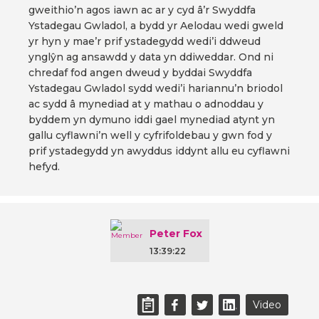
gweithio’n agos iawn ac ar y cyd â’r Swyddfa
Ystadegau Gwladol, a bydd yr Aelodau wedi gweld
yr hyn y mae’r prif ystadegydd wedi’i ddweud
ynglŷn ag ansawdd y data yn ddiweddar. Ond ni
chredaf fod angen dweud y byddai Swyddfa
Ystadegau Gwladol sydd wedi’i hariannu’n briodol
ac sydd â mynediad at y mathau o adnoddau y
byddem yn dymuno iddi gael mynediad atynt yn
gallu cyflawni’n well y cyfrifoldebau y gwn fod y
prif ystadegydd yn awyddus iddynt allu eu cyflawni
hefyd.
Peter Fox
13:39:22
Video