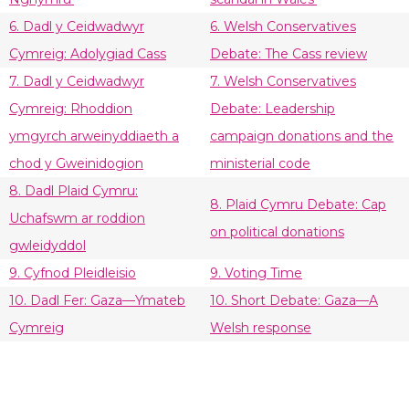
6. Dadl y Ceidwadwyr
6. Welsh Conservatives
Cymreig: Adolygiad Cass
Debate: The Cass review
7. Dadl y Ceidwadwyr
7. Welsh Conservatives
Cymreig: Rhoddion
Debate: Leadership
ymgyrch arweinyddiaeth a
campaign donations and the
chod y Gweinidogion
ministerial code
8. Dadl Plaid Cymru:
8. Plaid Cymru Debate: Cap
Uchafswm ar roddion
on political donations
gwleidyddol
9. Cyfnod Pleidleisio
9. Voting Time
10. Dadl Fer: Gaza—Ymateb
10. Short Debate: Gaza—A
Cymreig
Welsh response