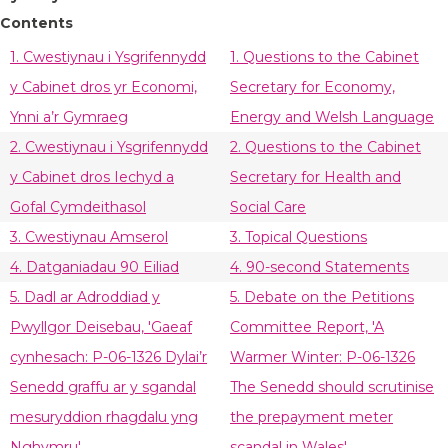
Contents
1. Cwestiynau i Ysgrifennydd
1. Questions to the Cabinet
y Cabinet dros yr Economi,
Secretary for Economy,
Ynni a’r Gymraeg
Energy and Welsh Language
2. Cwestiynau i Ysgrifennydd
2. Questions to the Cabinet
y Cabinet dros Iechyd a
Secretary for Health and
Gofal Cymdeithasol
Social Care
3. Cwestiynau Amserol
3. Topical Questions
4. Datganiadau 90 Eiliad
4. 90-second Statements
5. Dadl ar Adroddiad y
5. Debate on the Petitions
Pwyllgor Deisebau, 'Gaeaf
Committee Report, 'A
cynhesach: P-06-1326 Dylai’r
Warmer Winter: P-06-1326
Senedd graffu ar y sgandal
The Senedd should scrutinise
mesuryddion rhagdalu yng
the prepayment meter
Nghymru'
scandal in Wales'