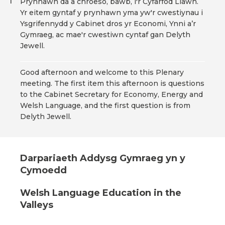
Prynhawn da a chroeso, bawb, i'r Cyfarfod Llawn.
1
Yr eitem gyntaf y prynhawn yma yw'r cwestiynau i
Ysgrifennydd y Cabinet dros yr Economi, Ynni a’r
Gymraeg, ac mae'r cwestiwn cyntaf gan Delyth
Jewell.
Good afternoon and welcome to this Plenary
meeting. The first item this afternoon is questions
to the Cabinet Secretary for Economy, Energy and
Welsh Language, and the first question is from
Delyth Jewell.
Darpariaeth Addysg Gymraeg yn y
Cymoedd
Welsh Language Education in the
Valleys