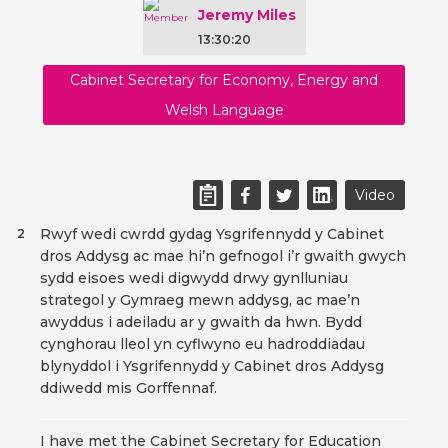
Jeremy Miles
13:30:20
Cabinet Secretary for Economy, Energy and
Welsh Language
Video
Rwyf wedi cwrdd gydag Ysgrifennydd y Cabinet
2
dros Addysg ac mae hi’n gefnogol i’r gwaith gwych
sydd eisoes wedi digwydd drwy gynlluniau
strategol y Gymraeg mewn addysg, ac mae’n
awyddus i adeiladu ar y gwaith da hwn. Bydd
cynghorau lleol yn cyflwyno eu hadroddiadau
blynyddol i Ysgrifennydd y Cabinet dros Addysg
ddiwedd mis Gorffennaf.
I have met the Cabinet Secretary for Education