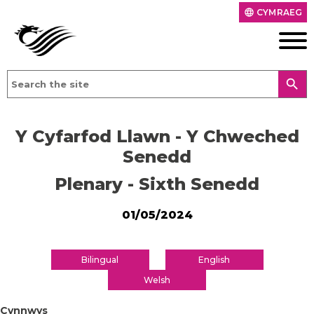
CYMRAEG
language
search
Y Cyfarfod Llawn - Y Chweched
Senedd
Plenary - Sixth Senedd
01/05/2024
Bilingual
English
Welsh
Cynnwys