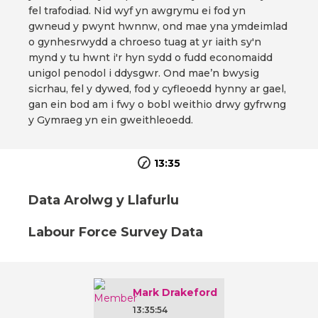
fel trafodiad. Nid wyf yn awgrymu ei fod yn
gwneud y pwynt hwnnw, ond mae yna ymdeimlad
o gynhesrwydd a chroeso tuag at yr iaith sy'n
mynd y tu hwnt i'r hyn sydd o fudd economaidd
unigol penodol i ddysgwr. Ond mae’n bwysig
sicrhau, fel y dywed, fod y cyfleoedd hynny ar gael,
gan ein bod am i fwy o bobl weithio drwy gyfrwng
y Gymraeg yn ein gweithleoedd.
13:35
Data Arolwg y Llafurlu
Labour Force Survey Data
Mark Drakeford
13:35:54