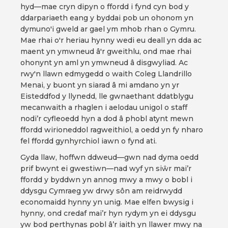
hyd—mae cryn dipyn o ffordd i fynd cyn bod y
ddarpariaeth eang y byddai pob un ohonom yn
dymuno'i gweld ar gael ym mhob rhan o Gymru.
Mae rhai o'r heriau hynny wedi eu deall yn dda ac
maent yn ymwneud â'r gweithlu, ond mae rhai
ohonynt yn aml yn ymwneud â disgwyliad. Ac
rwy'n llawn edmygedd o waith Coleg Llandrillo
Menai, y buont yn siarad â mi amdano yn yr
Eisteddfod y llynedd, lle gwnaethant ddatblygu
mecanwaith a rhaglen i aelodau unigol o staff
nodi’r cyfleoedd hyn a dod â phobl atynt mewn
ffordd wirioneddol ragweithiol, a oedd yn fy nharo
fel ffordd gynhyrchiol iawn o fynd ati.
Gyda llaw, hoffwn ddweud—gwn nad dyma oedd
prif bwynt ei gwestiwn—nad wyf yn siŵr mai’r
ffordd y byddwn yn annog mwy a mwy o bobl i
ddysgu Cymraeg yw drwy sôn am reidrwydd
economaidd hynny yn unig. Mae elfen bwysig i
hynny, ond credaf mai’r hyn rydym yn ei ddysgu
yw bod perthynas pobl â’r iaith yn llawer mwy na