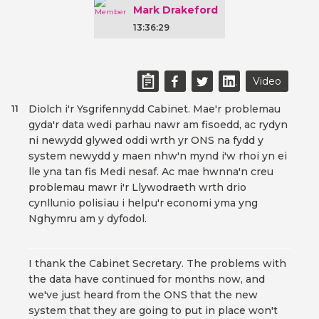
Mark Drakeford
13:36:29
Video
Diolch i'r Ysgrifennydd Cabinet. Mae'r problemau
11
gyda'r data wedi parhau nawr am fisoedd, ac rydyn
ni newydd glywed oddi wrth yr ONS na fydd y
system newydd y maen nhw'n mynd i'w rhoi yn ei
lle yna tan fis Medi nesaf. Ac mae hwnna'n creu
problemau mawr i'r Llywodraeth wrth drio
cynllunio polisïau i helpu'r economi yma yng
Nghymru am y dyfodol.
I thank the Cabinet Secretary. The problems with
the data have continued for months now, and
we've just heard from the ONS that the new
system that they are going to put in place won't