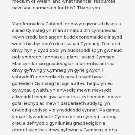
medium of Welsh, and what financial resources
have you earmarked for this? Thank you.
Ysgrifennydd y Cabinet, er mwyn gwneud dysgu a
siarad Cymraeg yn rhan annatod o'n cymunedau,
rwy'n credu bod angen budd economaidd clir sydd
wedi’i hysbysebu’n dda i siarad Cymraeg. Dim ond
drwy hyn y bydd pobl yn buddsoddi ac yn gwneud
pob ymdrech i annog eu plant i siarad Cymraeg.
Mae cynlluniau graddedigion a phrentisiaethau
drwy gyfrwng y Gymraeg yn gyfle gwych i
ysbrydoli’r genhedlaeth nesaf o weithwyr i
gofleidio'r Gymraeg fel sgìl a all eu helpu yn eu
bywydau gwaith, yn enwedig mewn meysydd
allweddol megis gwasanaethau cyhoeddus, mewn
gofal iechyd ac mewn darpariaeth addysg, yn
enwedig addysg y blynyddoedd cynnar. Pa gamau
y mae Llywodraeth Cymru yn eu cymryd i annog
creu a defnydd o gynlluniau graddedigion a
phrentisiaethau drwy gyfrwng y Gymraeg, a pha