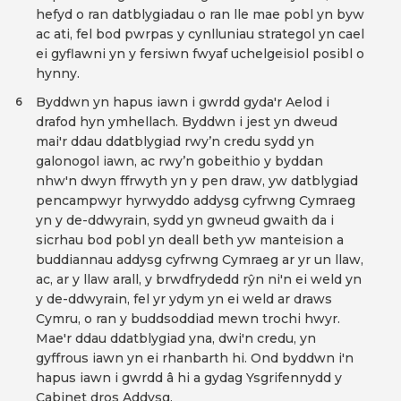
hefyd o ran datblygiadau o ran lle mae pobl yn byw
ac ati, fel bod pwrpas y cynlluniau strategol yn cael
ei gyflawni yn y fersiwn fwyaf uchelgeisiol posibl o
hynny.
Byddwn yn hapus iawn i gwrdd gyda'r Aelod i
6
drafod hyn ymhellach. Byddwn i jest yn dweud
mai'r ddau ddatblygiad rwy’n credu sydd yn
galonogol iawn, ac rwy’n gobeithio y byddan
nhw'n dwyn ffrwyth yn y pen draw, yw datblygiad
pencampwyr hyrwyddo addysg cyfrwng Cymraeg
yn y de-ddwyrain, sydd yn gwneud gwaith da i
sicrhau bod pobl yn deall beth yw manteision a
buddiannau addysg cyfrwng Cymraeg ar yr un llaw,
ac, ar y llaw arall, y brwdfrydedd rŷn ni'n ei weld yn
y de-ddwyrain, fel yr ydym yn ei weld ar draws
Cymru, o ran y buddsoddiad mewn trochi hwyr.
Mae'r ddau ddatblygiad yna, dwi'n credu, yn
gyffrous iawn yn ei rhanbarth hi. Ond byddwn i'n
hapus iawn i gwrdd â hi a gydag Ysgrifennydd y
Cabinet dros Addysg.