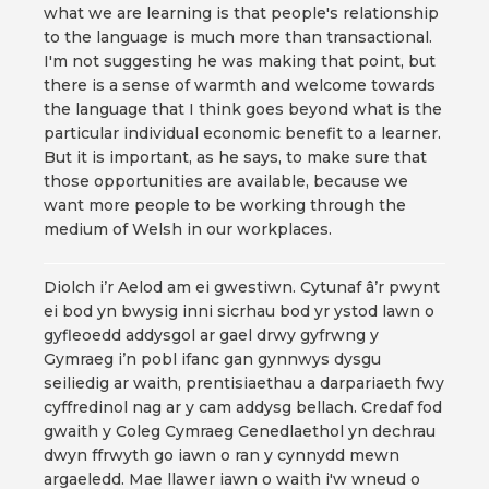
what we are learning is that people's relationship
to the language is much more than transactional.
I'm not suggesting he was making that point, but
there is a sense of warmth and welcome towards
the language that I think goes beyond what is the
particular individual economic benefit to a learner.
But it is important, as he says, to make sure that
those opportunities are available, because we
want more people to be working through the
medium of Welsh in our workplaces.
Diolch i’r Aelod am ei gwestiwn. Cytunaf â’r pwynt
ei bod yn bwysig inni sicrhau bod yr ystod lawn o
gyfleoedd addysgol ar gael drwy gyfrwng y
Gymraeg i’n pobl ifanc gan gynnwys dysgu
seiliedig ar waith, prentisiaethau a darpariaeth fwy
cyffredinol nag ar y cam addysg bellach. Credaf fod
gwaith y Coleg Cymraeg Cenedlaethol yn dechrau
dwyn ffrwyth go iawn o ran y cynnydd mewn
argaeledd. Mae llawer iawn o waith i'w wneud o