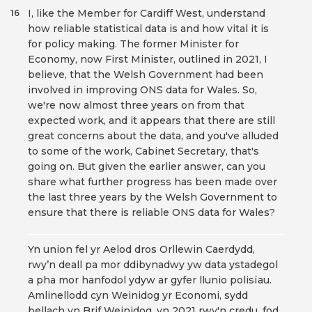
I, like the Member for Cardiff West, understand
16
how reliable statistical data is and how vital it is
for policy making. The former Minister for
Economy, now First Minister, outlined in 2021, I
believe, that the Welsh Government had been
involved in improving ONS data for Wales. So,
we're now almost three years on from that
expected work, and it appears that there are still
great concerns about the data, and you've alluded
to some of the work, Cabinet Secretary, that's
going on. But given the earlier answer, can you
share what further progress has been made over
the last three years by the Welsh Government to
ensure that there is reliable ONS data for Wales?
Yn union fel yr Aelod dros Orllewin Caerdydd,
rwy’n deall pa mor ddibynadwy yw data ystadegol
a pha mor hanfodol ydyw ar gyfer llunio polisïau.
Amlinellodd cyn Weinidog yr Economi, sydd
bellach yn Brif Weinidog, yn 2021 rwy'n credu, fod