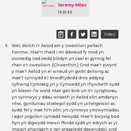
Jeremy Miles
13:31:33
Video
Wel, diolch i’r Aelod am y cwestiwn pellach
5
hwnnw. Mae'n rhaid i mi ddweud fy mod yn
siomedig nad oedd blodyn yn cael ei gynnig fel
rhan o'r cwestiwn. [
Chwerthin
.] Ond mae’r pwynt
y mae’r Aelod yn ei wneud yn gwbl deilwng ac
mae’r cynnydd a’r brwdfrydedd dros addysg
cyfrwng Cymraeg yn y Cymoedd yn rhywbeth sydd
yn bleser i’w weld. Mae gan bob un o'r cynghorau,
yn cynnwys y ddau wnaeth yr Aelod sôn amdanyn
nhw, gynlluniau strategol sydd yn uchelgeisiol ac
sydd, fel y mae hi'n sôn, yn cynnwys ymrwymiadau
i agor ysgolion cynradd newydd. Mae'n bwysig bod
hyn yn digwydd mewn ffordd sydd yn edrych ar yr
impact ehangach o ran argaeledd daearyddol, ond