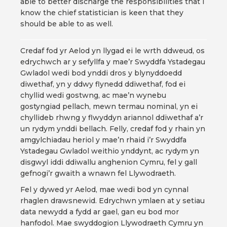
able to better discharge the responsibilities that I
know the chief statistician is keen that they
should be able to as well.
Credaf fod yr Aelod yn llygad ei le wrth ddweud, os
edrychwch ar y sefyllfa y mae’r Swyddfa Ystadegau
Gwladol wedi bod ynddi dros y blynyddoedd
diwethaf, yn y ddwy flynedd ddiwethaf, fod ei
chyllid wedi gostwng, ac mae’n wynebu
gostyngiad pellach, mewn termau nominal, yn ei
chyllideb rhwng y flwyddyn ariannol ddiwethaf a’r
un rydym ynddi bellach. Felly, credaf fod y rhain yn
amgylchiadau heriol y mae’n rhaid i’r Swyddfa
Ystadegau Gwladol weithio ynddynt, ac rydym yn
disgwyl iddi ddiwallu anghenion Cymru, fel y gall
gefnogi’r gwaith a wnawn fel Llywodraeth.
Fel y dywed yr Aelod, mae wedi bod yn cynnal
rhaglen drawsnewid. Edrychwn ymlaen at y setiau
data newydd a fydd ar gael, gan eu bod mor
hanfodol. Mae swyddogion Llywodraeth Cymru yn