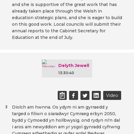
and she is supportive of the great work that has
already taken place through the Welsh in
education strategic plans, and she is eager to build
on this good work. Local councils will submit their
annual reports to the Cabinet Secretary for
Education at the end of July.
Delyth Jewell
13:30:40
Video
Diolch am hwnna. Os ydym ni am gyrraedd y
3
targed o filiwn o siaradwyr Cymraeg erbyn 2050,
bydd y Cymoedd yn hollbwysig, ond rydyn ni'n dal
i aros am newyddion am yr ysgol gynradd cyfrwng
Cymraeg arfaethedig ar gyfer ardal Bedwas,