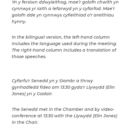
Yn y fersiwn ddwyieithog, mae’r golofn chwith yn
cynnwys yr iaith a lefarwyd yn y cyfarfod. Mae’r
golofn dde yn cynnwys cyfieithiad o’r areithiau
hynny.
In the bilingual version, the left-hand column
includes the language used during the meeting.
The right-hand column includes a translation of
those speeches.
Cyfarfu'r Senedd yn y Siambr a thrwy
gynhadledd fideo am 13:30 gyda'r Llywydd (Elin
Jones) yn y Gadair.
The Senedd met in the Chamber and by video-
conference at 13:30 with the Llywydd (Elin Jones)
in the Chair.