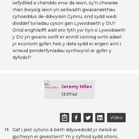
sefydliad a chanddo enw da iawn, sy’n chwarae
rhan bwysig iawn yn seilwaith gwasanaethau
cyhoeddus de-ddwyrain Cymru, ond sydd wedi
dioddef toriadau cyson gan Lywodraeth y DU?
Onid enghraifft arall eto fyth yw hyn o Lywodraeth
y DU yn gwario swllt er ennill ceiniog wrth adael
yr economi gyfan heb y data sydd ei angen arni i
wneud penderfyniadau synhwyrol ar gyfer y
dyfodol?
Jeremy Miles
13:37:42
Video
Gaf i jest cytuno â beth ddywedodd yr Aelod ar
13
gychwyn ei gwestiwn? Yn y cyfnod sydd ohoni,