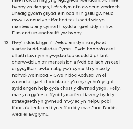
mae'n uwch nag yng Ngogledd Iwerddon. Ac mae
hynny yn dangos, lle'r ydym ni'n gwneud ymdrech
unedig gyda'n gilydd, ein bod ni'n gallu gwneud
mwy i wneud yn siŵr bod teuluoedd wir yn
manteisio ar y cymorth sydd ar gael iddyn nhw.
Dim ond un enghraifft yw hynny.
Rwy'n ddiolchgar i'r Aelod am dynnu sylw at
15
siarter budd-daliadau Cymru. Bydd honno'n cael
effaith fawr ym mywydau teuluoedd â phlant,
oherwydd un o'r manteision a fydd bellach yn cael
ei gysylltu'n awtomatig yw'r cymorth y mae fy
nghyd-Weinidog, y Gweinidog Addysg, yn ei
wneud ar gael i bobl ifanc sy'n mynychu'r ysgol
sydd angen help gyda chost y diwrnod ysgol. Felly,
mae yna gyfres o ffyrdd ymarferol iawn y bydd y
strategaeth yn gwneud mwy ac yn helpu pobl
ifanc a'u teuluoedd yn y ffordd y mae Jane Dodds
wedi ei awgrymu.