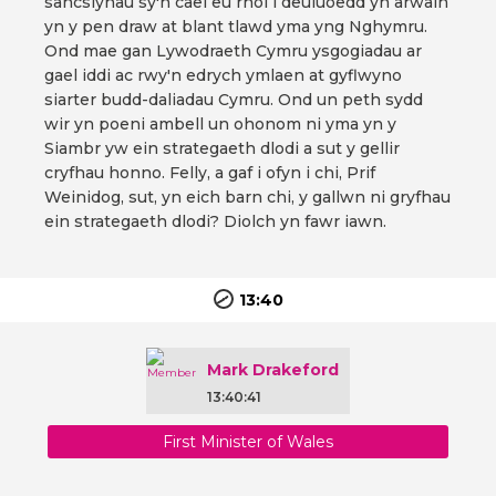
sancsiynau sy'n cael eu rhoi i deuluoedd yn arwain
yn y pen draw at blant tlawd yma yng Nghymru.
Ond mae gan Lywodraeth Cymru ysgogiadau ar
gael iddi ac rwy'n edrych ymlaen at gyflwyno
siarter budd-daliadau Cymru. Ond un peth sydd
wir yn poeni ambell un ohonom ni yma yn y
Siambr yw ein strategaeth dlodi a sut y gellir
cryfhau honno. Felly, a gaf i ofyn i chi, Prif
Weinidog, sut, yn eich barn chi, y gallwn ni gryfhau
ein strategaeth dlodi? Diolch yn fawr iawn.
13:40
Mark Drakeford
13:40:41
First Minister of Wales