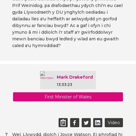
Prif Weinidog, pa drafodaethau ydych chi'n eu cael
gyda Llywodraeth y DU ynghylch oediadau i
daliadau lles a'u heffaith ar aelwydydd yn gorfod
dibynnu ar fanciau bwyd? Ac a gaf i ofyn i chi
ymuno â mi i ddiolch i'r staff a'r gwirfoddolwyr
mewn banciau bwyd ledled y wlad am eu gwaith
caled a'u hymroddiad?
Mark Drakeford
13:33:23
First Minister of Wales
Video
Wel, Llywydd, diolch i Joyce Watson. Ei phrofiad hi
7