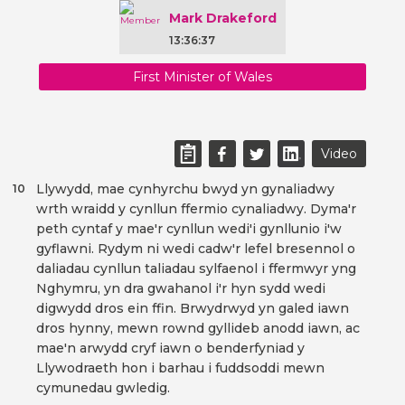
Mark Drakeford
13:36:37
First Minister of Wales
Video
Llywydd, mae cynhyrchu bwyd yn gynaliadwy
10
wrth wraidd y cynllun ffermio cynaliadwy. Dyma'r
peth cyntaf y mae'r cynllun wedi'i gynllunio i'w
gyflawni. Rydym ni wedi cadw'r lefel bresennol o
daliadau cynllun taliadau sylfaenol i ffermwyr yng
Nghymru, yn dra gwahanol i'r hyn sydd wedi
digwydd dros ein ffin. Brwydrwyd yn galed iawn
dros hynny, mewn rownd gyllideb anodd iawn, ac
mae'n arwydd cryf iawn o benderfyniad y
Llywodraeth hon i barhau i fuddsoddi mewn
cymunedau gwledig.