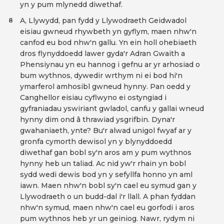
yn y pum mlynedd diwethaf.
A, Llywydd, pan fydd y Llywodraeth Geidwadol
8
eisiau gwneud rhywbeth yn gyflym, maen nhw'n
canfod eu bod nhw'n gallu. Yn ein holl ohebiaeth
dros flynyddoedd lawer gyda'r Adran Gwaith a
Phensiynau yn eu hannog i gefnu ar yr arhosiad o
bum wythnos, dywedir wrthym ni ei bod hi'n
ymarferol amhosibl gwneud hynny. Pan oedd y
Canghellor eisiau cyflwyno ei ostyngiad i
gyfraniadau yswiriant gwladol, canfu y gallai wneud
hynny dim ond â thrawiad ysgrifbin. Dyna'r
gwahaniaeth, ynte? Bu'r alwad unigol fwyaf ar y
gronfa cymorth dewisol yn y blynyddoedd
diwethaf gan bobl sy'n aros am y pum wythnos
hynny heb un taliad. Ac nid yw'r rhain yn bobl
sydd wedi dewis bod yn y sefyllfa honno yn aml
iawn. Maen nhw'n bobl sy'n cael eu symud gan y
Llywodraeth o un budd-dal i'r llall. A phan fyddan
nhw'n symud, maen nhw'n cael eu gorfodi i aros
pum wythnos heb yr un geiniog. Nawr, rydym ni