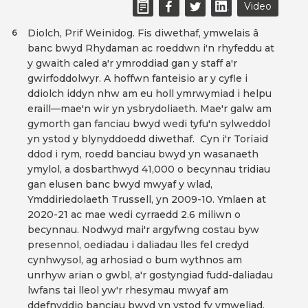
Video
Diolch, Prif Weinidog. Fis diwethaf, ymwelais â
6
banc bwyd Rhydaman ac roeddwn i'n rhyfeddu at
y gwaith caled a'r ymroddiad gan y staff a'r
gwirfoddolwyr. A hoffwn fanteisio ar y cyfle i
ddiolch iddyn nhw am eu holl ymrwymiad i helpu
eraill—mae'n wir yn ysbrydoliaeth. Mae'r galw am
gymorth gan fanciau bwyd wedi tyfu'n sylweddol
yn ystod y blynyddoedd diwethaf. Cyn i'r Torïaid
ddod i rym, roedd banciau bwyd yn wasanaeth
ymylol, a dosbarthwyd 41,000 o becynnau tridiau
gan elusen banc bwyd mwyaf y wlad,
Ymddiriedolaeth Trussell, yn 2009-10. Ymlaen at
2020-21 ac mae wedi cyrraedd 2.6 miliwn o
becynnau. Nodwyd mai'r argyfwng costau byw
presennol, oediadau i daliadau lles fel credyd
cynhwysol, ag arhosiad o bum wythnos am
unrhyw arian o gwbl, a'r gostyngiad fudd-daliadau
lwfans tai lleol yw'r rhesymau mwyaf am
ddefnyddio banciau bwyd yn ystod fy ymweliad.