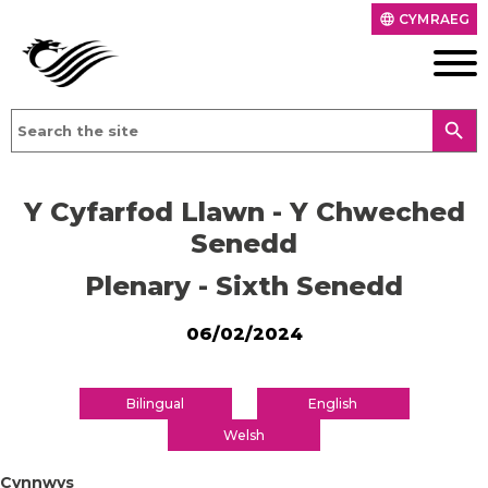
CYMRAEG
language
search
Y Cyfarfod Llawn - Y Chweched
Senedd
Plenary - Sixth Senedd
06/02/2024
Bilingual
English
Welsh
Cynnwys