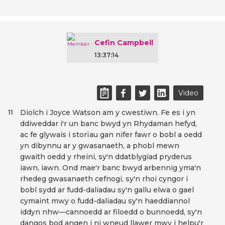
Cefin Campbell
13:37:14
Video
Diolch i Joyce Watson am y cwestiwn. Fe es i yn
11
ddiweddar i'r un banc bwyd yn Rhydaman hefyd,
ac fe glywais i storïau gan nifer fawr o bobl a oedd
yn dibynnu ar y gwasanaeth, a phobl mewn
gwaith oedd y rheini, sy'n ddatblygiad pryderus
iawn, iawn. Ond mae'r banc bwyd arbennig yma'n
rhedeg gwasanaeth cefnogi, sy'n rhoi cyngor i
bobl sydd ar fudd-daliadau sy'n gallu elwa o gael
cymaint mwy o fudd-daliadau sy'n haeddiannol
iddyn nhw—cannoedd ar filoedd o bunnoedd, sy'n
dangos bod angen i ni wneud llawer mwy i helpu'r