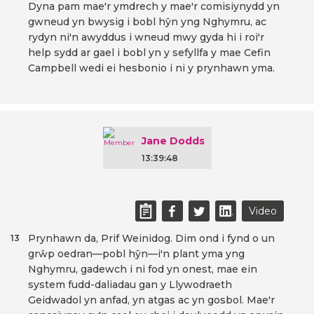
Dyna pam mae'r ymdrech y mae'r comisiynydd yn
gwneud yn bwysig i bobl hŷn yng Nghymru, ac
rydyn ni'n awyddus i wneud mwy gyda hi i roi'r
help sydd ar gael i bobl yn y sefyllfa y mae Cefin
Campbell wedi ei hesbonio i ni y prynhawn yma.
Jane Dodds
13:39:48
Video
Prynhawn da, Prif Weinidog. Dim ond i fynd o un
13
grŵp oedran—pobl hŷn—i'n plant yma yng
Nghymru, gadewch i ni fod yn onest, mae ein
system fudd-daliadau gan y Llywodraeth
Geidwadol yn anfad, yn atgas ac yn gosbol. Mae'r