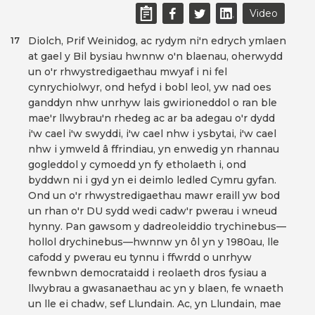
Video
Diolch, Prif Weinidog, ac rydym ni'n edrych ymlaen
17
at gael y Bil bysiau hwnnw o'n blaenau, oherwydd
un o'r rhwystredigaethau mwyaf i ni fel
cynrychiolwyr, ond hefyd i bobl leol, yw nad oes
ganddyn nhw unrhyw lais gwirioneddol o ran ble
mae'r llwybrau'n rhedeg ac ar ba adegau o'r dydd
i'w cael i'w swyddi, i'w cael nhw i ysbytai, i'w cael
nhw i ymweld â ffrindiau, yn enwedig yn rhannau
gogleddol y cymoedd yn fy etholaeth i, ond
byddwn ni i gyd yn ei deimlo ledled Cymru gyfan.
Ond un o'r rhwystredigaethau mawr eraill yw bod
un rhan o'r DU sydd wedi cadw'r pwerau i wneud
hynny. Pan gawsom y dadreoleiddio trychinebus—
hollol drychinebus—hwnnw yn ôl yn y 1980au, lle
cafodd y pwerau eu tynnu i ffwrdd o unrhyw
fewnbwn democrataidd i reolaeth dros fysiau a
llwybrau a gwasanaethau ac yn y blaen, fe wnaeth
un lle ei chadw, sef Llundain. Ac, yn Llundain, mae