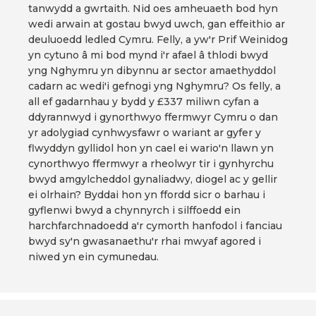
tanwydd a gwrtaith. Nid oes amheuaeth bod hyn
wedi arwain at gostau bwyd uwch, gan effeithio ar
deuluoedd ledled Cymru. Felly, a yw'r Prif Weinidog
yn cytuno â mi bod mynd i'r afael â thlodi bwyd
yng Nghymru yn dibynnu ar sector amaethyddol
cadarn ac wedi'i gefnogi yng Nghymru? Os felly, a
all ef gadarnhau y bydd y £337 miliwn cyfan a
ddyrannwyd i gynorthwyo ffermwyr Cymru o dan
yr adolygiad cynhwysfawr o wariant ar gyfer y
flwyddyn gyllidol hon yn cael ei wario'n llawn yn
cynorthwyo ffermwyr a rheolwyr tir i gynhyrchu
bwyd amgylcheddol gynaliadwy, diogel ac y gellir
ei olrhain? Byddai hon yn ffordd sicr o barhau i
gyflenwi bwyd a chynnyrch i silffoedd ein
harchfarchnadoedd a'r cymorth hanfodol i fanciau
bwyd sy'n gwasanaethu'r rhai mwyaf agored i
niwed yn ein cymunedau.