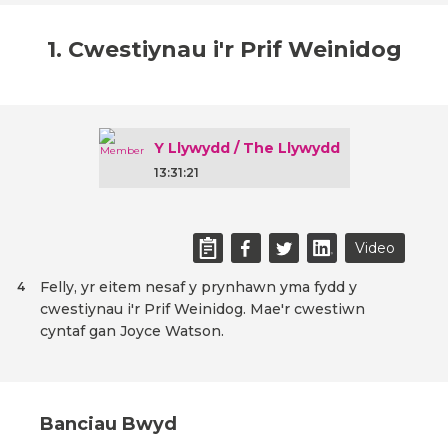
1. Cwestiynau i'r Prif Weinidog
Y Llywydd / The Llywydd
13:31:21
Video
Felly, yr eitem nesaf y prynhawn yma fydd y
4
cwestiynau i'r Prif Weinidog. Mae'r cwestiwn
cyntaf gan Joyce Watson.
Banciau Bwyd