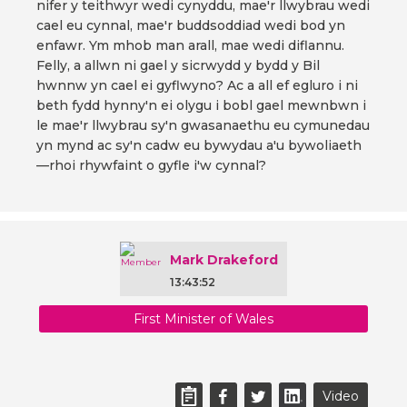
nifer y teithwyr wedi cynyddu, mae'r llwybrau wedi
cael eu cynnal, mae'r buddsoddiad wedi bod yn
enfawr. Ym mhob man arall, mae wedi diflannu.
Felly, a allwn ni gael y sicrwydd y bydd y Bil
hwnnw yn cael ei gyflwyno? Ac a all ef egluro i ni
beth fydd hynny'n ei olygu i bobl gael mewnbwn i
le mae'r llwybrau sy'n gwasanaethu eu cymunedau
yn mynd ac sy'n cadw eu bywydau a'u bywoliaeth
—rhoi rhywfaint o gyfle i'w cynnal?
Mark Drakeford
13:43:52
First Minister of Wales
Video