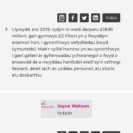
Video
Llywydd, ers 2019, rydyn ni wedi darparu £18.85
5
miliwn, gan gynnwys £2 filiwn yn y flwyddyn
ariannol hon, i gynorthwyo sefydliadau bwyd
cymunedol. Mae'r cyllid hwnnw yn eu cynorthwyo
i gael gafael ar gyflenwadau ychwanegol o fwyd o
ansawdd da a nwyddau hanfodol eraill sy'n cefnogi
llesiant, deiet iach ac urddas personol, a'u storio
a'u dosbarthu.
Joyce Watson
13:32:01