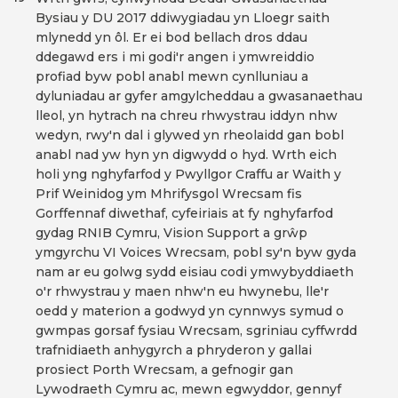
Bysiau y DU 2017 ddiwygiadau yn Lloegr saith
mlynedd yn ôl. Er ei bod bellach dros ddau
ddegawd ers i mi godi'r angen i ymwreiddio
profiad byw pobl anabl mewn cynlluniau a
dyluniadau ar gyfer amgylcheddau a gwasanaethau
lleol, yn hytrach na chreu rhwystrau iddyn nhw
wedyn, rwy'n dal i glywed yn rheolaidd gan bobl
anabl nad yw hyn yn digwydd o hyd. Wrth eich
holi yng nghyfarfod y Pwyllgor Craffu ar Waith y
Prif Weinidog ym Mhrifysgol Wrecsam fis
Gorffennaf diwethaf, cyfeiriais at fy nghyfarfod
gydag RNIB Cymru, Vision Support a grŵp
ymgyrchu VI Voices Wrecsam, pobl sy'n byw gyda
nam ar eu golwg sydd eisiau codi ymwybyddiaeth
o'r rhwystrau y maen nhw'n eu hwynebu, lle'r
oedd y materion a godwyd yn cynnwys symud o
gwmpas gorsaf fysiau Wrecsam, sgriniau cyffwrdd
trafnidiaeth anhygyrch a phryderon y gallai
prosiect Porth Wrecsam, a gefnogir gan
Lywodraeth Cymru ac, mewn egwyddor, gennyf