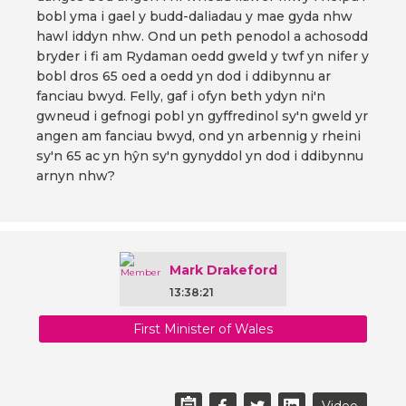
bobl yma i gael y budd-daliadau y mae gyda nhw
hawl iddyn nhw. Ond un peth penodol a achosodd
bryder i fi am Rydaman oedd gweld y twf yn nifer y
bobl dros 65 oed a oedd yn dod i ddibynnu ar
fanciau bwyd. Felly, gaf i ofyn beth ydyn ni'n
gwneud i gefnogi pobl yn gyffredinol sy'n gweld yr
angen am fanciau bwyd, ond yn arbennig y rheini
sy'n 65 ac yn hŷn sy'n gynyddol yn dod i ddibynnu
arnyn nhw?
Mark Drakeford
13:38:21
First Minister of Wales