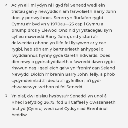
Ac yn ail, mi ydyn ni i gyd fel Senedd wedi ein
2
tristáu gan y newyddion am farwolaeth Barry John
dros y penwythnos. Seren yn ffurfafen rygbi
Cymru a'r byd yn y 1970au—25 cap i Gymru a
phump dros y Llewod. Ond nid yr ystadegau sy'n
cyfleu mawredd Barry John, ond y stori a'r
delweddau ohono yn llifo fel llysywen ar y cae
rygbi, heb sôn am y bartneriaeth anhygoel o
lwyddiannus hynny gyda Gareth Edwards. Does
dim mwy o gydnabyddiaeth o fawredd dawn rygbi
rhywun nag i gael eich galw yn 'frenin' gan Seland
Newydd. Diolch i'r brenin Barry John, felly, a phob
cydymdeimlad â'i deulu a'i gyfeillion, a'i gyd-
chwaraewyr, wrthon ni fel Senedd.
Yn olaf, dwi eisiau hysbysu'r Senedd, yn unol â
3
Rheol Sefydlog 26.75, fod Bil Caffael y Gwasanaeth
Iechyd (Cymru) wedi cael Cydsyniad Brenhinol
heddiw.