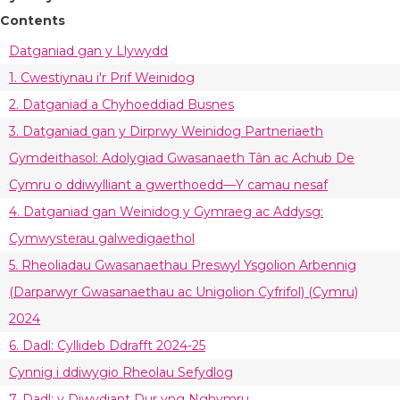
Contents
Datganiad gan y Llywydd
1. Cwestiynau i'r Prif Weinidog
2. Datganiad a Chyhoeddiad Busnes
3. Datganiad gan y Dirprwy Weinidog Partneriaeth
Gymdeithasol: Adolygiad Gwasanaeth Tân ac Achub De
Cymru o ddiwylliant a gwerthoedd—Y camau nesaf
4. Datganiad gan Weinidog y Gymraeg ac Addysg:
Cymwysterau galwedigaethol
5. Rheoliadau Gwasanaethau Preswyl Ysgolion Arbennig
(Darparwyr Gwasanaethau ac Unigolion Cyfrifol) (Cymru)
2024
6. Dadl: Cyllideb Ddrafft 2024-25
Cynnig i ddiwygio Rheolau Sefydlog
7. Dadl: y Diwydiant Dur yng Nghymru