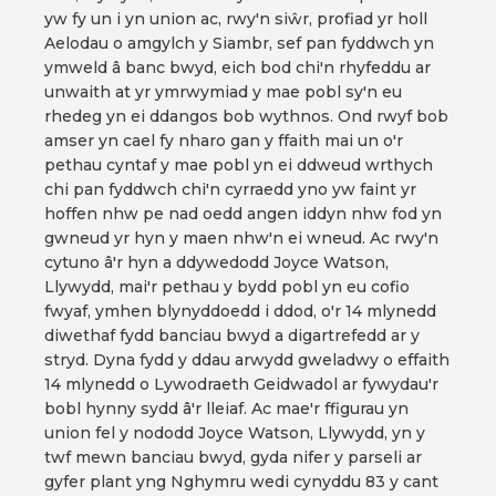
yw fy un i yn union ac, rwy'n siŵr, profiad yr holl
Aelodau o amgylch y Siambr, sef pan fyddwch yn
ymweld â banc bwyd, eich bod chi'n rhyfeddu ar
unwaith at yr ymrwymiad y mae pobl sy'n eu
rhedeg yn ei ddangos bob wythnos. Ond rwyf bob
amser yn cael fy nharo gan y ffaith mai un o'r
pethau cyntaf y mae pobl yn ei ddweud wrthych
chi pan fyddwch chi'n cyrraedd yno yw faint yr
hoffen nhw pe nad oedd angen iddyn nhw fod yn
gwneud yr hyn y maen nhw'n ei wneud. Ac rwy'n
cytuno â'r hyn a ddywedodd Joyce Watson,
Llywydd, mai'r pethau y bydd pobl yn eu cofio
fwyaf, ymhen blynyddoedd i ddod, o'r 14 mlynedd
diwethaf fydd banciau bwyd a digartrefedd ar y
stryd. Dyna fydd y ddau arwydd gweladwy o effaith
14 mlynedd o Lywodraeth Geidwadol ar fywydau'r
bobl hynny sydd â'r lleiaf. Ac mae'r ffigurau yn
union fel y nododd Joyce Watson, Llywydd, yn y
twf mewn banciau bwyd, gyda nifer y parseli ar
gyfer plant yng Nghymru wedi cynyddu 83 y cant