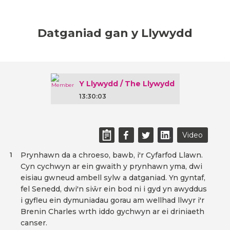
Datganiad gan y Llywydd
Y Llywydd / The Llywydd
13:30:03
Video
Prynhawn da a chroeso, bawb, i'r Cyfarfod Llawn.
1
Cyn cychwyn ar ein gwaith y prynhawn yma, dwi
eisiau gwneud ambell sylw a datganiad. Yn gyntaf,
fel Senedd, dwi'n siŵr ein bod ni i gyd yn awyddus
i gyfleu ein dymuniadau gorau am wellhad llwyr i'r
Brenin Charles wrth iddo gychwyn ar ei driniaeth
canser.