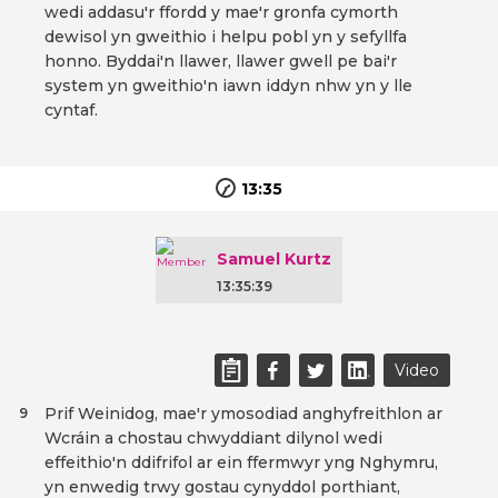
wedi addasu'r ffordd y mae'r gronfa cymorth
dewisol yn gweithio i helpu pobl yn y sefyllfa
honno. Byddai'n llawer, llawer gwell pe bai'r
system yn gweithio'n iawn iddyn nhw yn y lle
cyntaf.
13:35
Samuel Kurtz
13:35:39
Video
Prif Weinidog, mae'r ymosodiad anghyfreithlon ar
9
Wcráin a chostau chwyddiant dilynol wedi
effeithio'n ddifrifol ar ein ffermwyr yng Nghymru,
yn enwedig trwy gostau cynyddol porthiant,