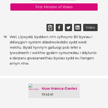
First Minister of Wales
Video
Wel, Llywydd, byddwn ni'n cyflwyno Bil bysiau i
16
ddiwygio'r system ddadreoleiddio sydd wedi
methu. Bydd hynny'n galluogi pob lefel o
lywodraeth i weithio gyda'n cymunedau i ddylunio
a darparu gwasanaethau bysiau sydd eu hangen
arnyn nhw.
Huw Irranca-Davies
13:42:41