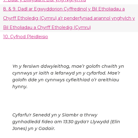
8. & 9. Dadl ar Egwyddorion Cyffredinol y Bil Etholiadau a
Chyrff Etholedig (Cymru) a'r penderfyniad ariannol ynghylch y
Bil Etholiadau a Chyrff Etholedig (Cymru)
10. Cyfnod Pleidleisio
Yn y fersiwn ddwyieithog, mae’r golofn chwith yn
cynnwys yr iaith a lefarwyd yn y cyfarfod. Mae’r
golofn dde yn cynnwys cyfieithiad o’r areithiau
hynny.
Cyfarfu'r Senedd yn y Siambr a thrwy
gynhadledd fideo am 13:30 gyda'r Llywydd (Elin
Jones) yn y Gadair.