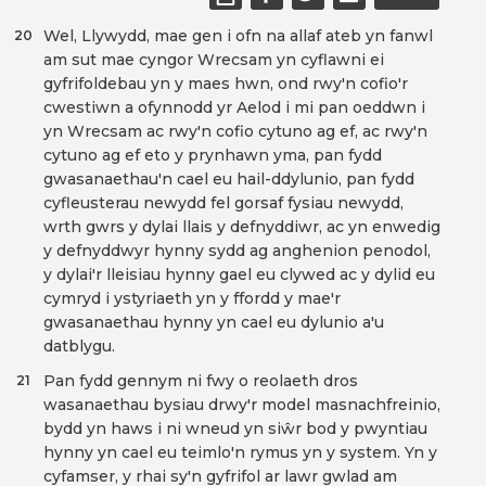
Wel, Llywydd, mae gen i ofn na allaf ateb yn fanwl
20
am sut mae cyngor Wrecsam yn cyflawni ei
gyfrifoldebau yn y maes hwn, ond rwy'n cofio'r
cwestiwn a ofynnodd yr Aelod i mi pan oeddwn i
yn Wrecsam ac rwy'n cofio cytuno ag ef, ac rwy'n
cytuno ag ef eto y prynhawn yma, pan fydd
gwasanaethau'n cael eu hail-ddylunio, pan fydd
cyfleusterau newydd fel gorsaf fysiau newydd,
wrth gwrs y dylai llais y defnyddiwr, ac yn enwedig
y defnyddwyr hynny sydd ag anghenion penodol,
y dylai'r lleisiau hynny gael eu clywed ac y dylid eu
cymryd i ystyriaeth yn y ffordd y mae'r
gwasanaethau hynny yn cael eu dylunio a'u
datblygu.
Pan fydd gennym ni fwy o reolaeth dros
21
wasanaethau bysiau drwy'r model masnachfreinio,
bydd yn haws i ni wneud yn siŵr bod y pwyntiau
hynny yn cael eu teimlo'n rymus yn y system. Yn y
cyfamser, y rhai sy'n gyfrifol ar lawr gwlad am