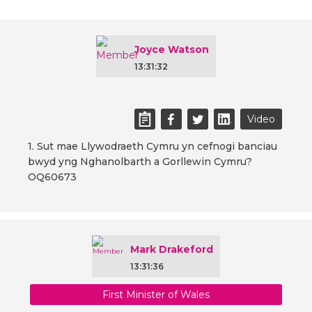
Joyce Watson
13:31:32
Video
1. Sut mae Llywodraeth Cymru yn cefnogi banciau
bwyd yng Nghanolbarth a Gorllewin Cymru?
OQ60673
Mark Drakeford
13:31:36
First Minister of Wales