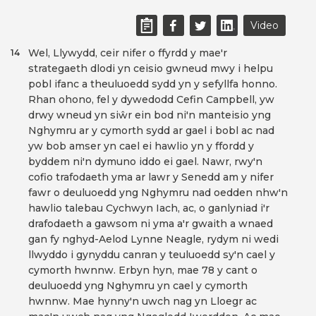
Video
Wel, Llywydd, ceir nifer o ffyrdd y mae'r
14
strategaeth dlodi yn ceisio gwneud mwy i helpu
pobl ifanc a theuluoedd sydd yn y sefyllfa honno.
Rhan ohono, fel y dywedodd Cefin Campbell, yw
drwy wneud yn siŵr ein bod ni'n manteisio yng
Nghymru ar y cymorth sydd ar gael i bobl ac nad
yw bob amser yn cael ei hawlio yn y ffordd y
byddem ni'n dymuno iddo ei gael. Nawr, rwy'n
cofio trafodaeth yma ar lawr y Senedd am y nifer
fawr o deuluoedd yng Nghymru nad oedden nhw'n
hawlio talebau Cychwyn Iach, ac, o ganlyniad i'r
drafodaeth a gawsom ni yma a'r gwaith a wnaed
gan fy nghyd-Aelod Lynne Neagle, rydym ni wedi
llwyddo i gynyddu canran y teuluoedd sy'n cael y
cymorth hwnnw. Erbyn hyn, mae 78 y cant o
deuluoedd yng Nghymru yn cael y cymorth
hwnnw. Mae hynny'n uwch nag yn Lloegr ac