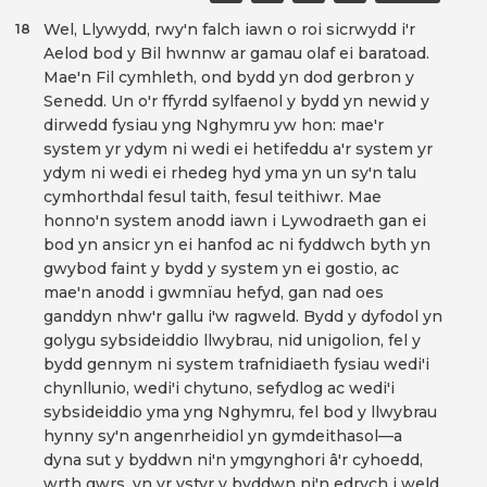
Wel, Llywydd, rwy'n falch iawn o roi sicrwydd i'r
18
Aelod bod y Bil hwnnw ar gamau olaf ei baratoad.
Mae'n Fil cymhleth, ond bydd yn dod gerbron y
Senedd. Un o'r ffyrdd sylfaenol y bydd yn newid y
dirwedd fysiau yng Nghymru yw hon: mae'r
system yr ydym ni wedi ei hetifeddu a'r system yr
ydym ni wedi ei rhedeg hyd yma yn un sy'n talu
cymhorthdal fesul taith, fesul teithiwr. Mae
honno'n system anodd iawn i Lywodraeth gan ei
bod yn ansicr yn ei hanfod ac ni fyddwch byth yn
gwybod faint y bydd y system yn ei gostio, ac
mae'n anodd i gwmnïau hefyd, gan nad oes
ganddyn nhw'r gallu i'w ragweld. Bydd y dyfodol yn
golygu sybsideiddio llwybrau, nid unigolion, fel y
bydd gennym ni system trafnidiaeth fysiau wedi'i
chynllunio, wedi'i chytuno, sefydlog ac wedi'i
sybsideiddio yma yng Nghymru, fel bod y llwybrau
hynny sy'n angenrheidiol yn gymdeithasol—a
dyna sut y byddwn ni'n ymgynghori â'r cyhoedd,
wrth gwrs, yn yr ystyr y byddwn ni'n edrych i weld