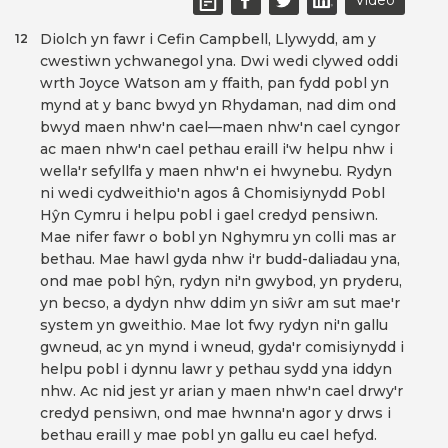
Video
Diolch yn fawr i Cefin Campbell, Llywydd, am y
12
cwestiwn ychwanegol yna. Dwi wedi clywed oddi
wrth Joyce Watson am y ffaith, pan fydd pobl yn
mynd at y banc bwyd yn Rhydaman, nad dim ond
bwyd maen nhw'n cael—maen nhw'n cael cyngor
ac maen nhw'n cael pethau eraill i'w helpu nhw i
wella'r sefyllfa y maen nhw'n ei hwynebu. Rydyn
ni wedi cydweithio'n agos â Chomisiynydd Pobl
Hŷn Cymru i helpu pobl i gael credyd pensiwn.
Mae nifer fawr o bobl yn Nghymru yn colli mas ar
bethau. Mae hawl gyda nhw i'r budd-daliadau yna,
ond mae pobl hŷn, rydyn ni'n gwybod, yn pryderu,
yn becso, a dydyn nhw ddim yn siŵr am sut mae'r
system yn gweithio. Mae lot fwy rydyn ni'n gallu
gwneud, ac yn mynd i wneud, gyda'r comisiynydd i
helpu pobl i dynnu lawr y pethau sydd yna iddyn
nhw. Ac nid jest yr arian y maen nhw'n cael drwy'r
credyd pensiwn, ond mae hwnna'n agor y drws i
bethau eraill y mae pobl yn gallu eu cael hefyd.