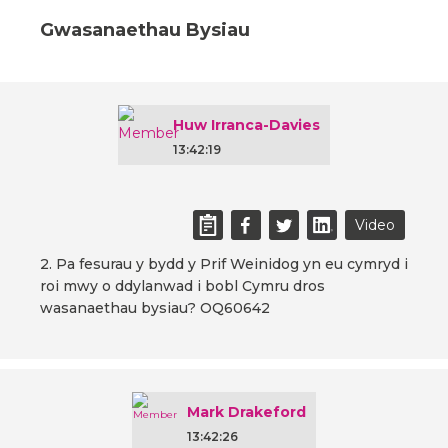
Gwasanaethau Bysiau
Huw Irranca-Davies
13:42:19
Video
2. Pa fesurau y bydd y Prif Weinidog yn eu cymryd i
roi mwy o ddylanwad i bobl Cymru dros
wasanaethau bysiau? OQ60642
Mark Drakeford
13:42:26