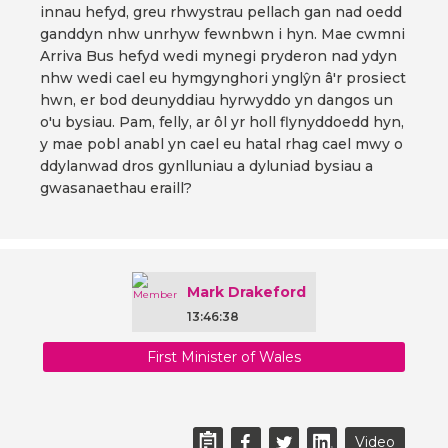
innau hefyd, greu rhwystrau pellach gan nad oedd
ganddyn nhw unrhyw fewnbwn i hyn. Mae cwmni
Arriva Bus hefyd wedi mynegi pryderon nad ydyn
nhw wedi cael eu hymgynghori ynglŷn â'r prosiect
hwn, er bod deunyddiau hyrwyddo yn dangos un
o'u bysiau. Pam, felly, ar ôl yr holl flynyddoedd hyn,
y mae pobl anabl yn cael eu hatal rhag cael mwy o
ddylanwad dros gynlluniau a dyluniad bysiau a
gwasanaethau eraill?
Mark Drakeford
13:46:38
First Minister of Wales
Video