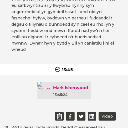
eu safbwyntiau ar y llwybrau hynny sy'n
angenrheidiol yn gymdeithasol—ond nid yn
fasnachol hyfyw, byddwn yn parhau i fuddsoddi'r
degau o filiynau o bunnoedd sy'n cael eu rhoi yn y
system heddiw ond mewn ffordd nad yw'n rhoi
enillion digonol i'r cyhoedd o'r buddsoddiad
hwnnw. Dyna'r hyn y bydd y Bil yn caniatáu i ni ei
wneud.
13:45
Mark Isherwood
13:45:24
Video
Wrth gwrs, cyflwynodd Deddf Gwasanaethau
19