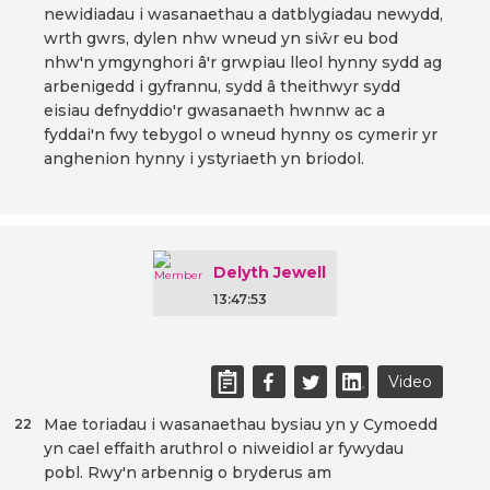
newidiadau i wasanaethau a datblygiadau newydd,
wrth gwrs, dylen nhw wneud yn siŵr eu bod
nhw'n ymgynghori â'r grwpiau lleol hynny sydd ag
arbenigedd i gyfrannu, sydd â theithwyr sydd
eisiau defnyddio'r gwasanaeth hwnnw ac a
fyddai'n fwy tebygol o wneud hynny os cymerir yr
anghenion hynny i ystyriaeth yn briodol.
Delyth Jewell
13:47:53
Video
Mae toriadau i wasanaethau bysiau yn y Cymoedd
22
yn cael effaith aruthrol o niweidiol ar fywydau
pobl. Rwy'n arbennig o bryderus am