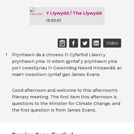
Y Llywydd / The Llywydd
13:30:01
Video
Prynhawn da a chroeso i'r Cyfarfod Llawn y
1
prynhawn yma. Yr eitem gyntaf y prynhawn yma
yw'r cwestiynau i'r Gweinidog Newid Hinsawdd, ac
mae'r cwestiwn cyntaf gan James Evans.
Good afternoon and welcome to this afternoon's
Plenary meeting. The first item this afternoon is
questions to the Minister for Climate Change, and
the first question is from James Evans.