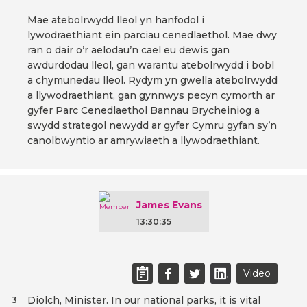
Mae atebolrwydd lleol yn hanfodol i
lywodraethiant ein parciau cenedlaethol. Mae dwy
ran o dair o’r aelodau’n cael eu dewis gan
awdurdodau lleol, gan warantu atebolrwydd i bobl
a chymunedau lleol. Rydym yn gwella atebolrwydd
a llywodraethiant, gan gynnwys pecyn cymorth ar
gyfer Parc Cenedlaethol Bannau Brycheiniog a
swydd strategol newydd ar gyfer Cymru gyfan sy’n
canolbwyntio ar amrywiaeth a llywodraethiant.
James Evans
13:30:35
Video
Diolch, Minister. In our national parks, it is vital
3