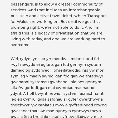
passengers, is to allow a greater commonality of
services. And that includes an interchangeable
bus, train and active travel ticket, which Transport
for Wales are working on. But until we get that
plumbing right, we're not able to do it. And I'm
afraid this is a legacy of privatisation that we are
living with today, and one we are working hard to
overcome.
Wel, rydym yn sicr yn meddwl amdano, ond fel
rwyf newydd ei egluro, gan fod gennym system
dameidiog sydd wedi'i phreifateiddio, nid yw mor
syml ag y mae'n swnio, gan fod gan weithredwyr
gwahanol systemau gwahanol, nid oes gennym
allu i'w gorfodi, gan mai cwmnïau masnachol
ydynt. A holl bwynt newid i system fasnachfraint
ledled Cymru, gyda safonau ar gyfer gweithwyr a
theithwyr, yw caniatáu mwy o gyffredinedd rhwng
gwasanaethau. Ac mae hynny’n cynnwys tocyn
bws, trên a theithio llesol cyfnewidiadwy, y mae