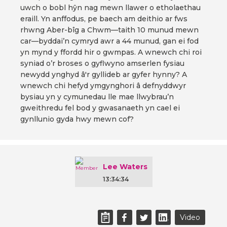
uwch o bobl hŷn nag mewn llawer o etholaethau
eraill. Yn anffodus, pe baech am deithio ar fws
rhwng Aber-bîg a Chwm—taith 10 munud mewn
car—byddai’n cymryd awr a 44 munud, gan ei fod
yn mynd y ffordd hir o gwmpas. A wnewch chi roi
syniad o’r broses o gyflwyno amserlen fysiau
newydd ynghyd â'r gyllideb ar gyfer hynny? A
wnewch chi hefyd ymgynghori â defnyddwyr
bysiau yn y cymunedau lle mae llwybrau’n
gweithredu fel bod y gwasanaeth yn cael ei
gynllunio gyda hwy mewn cof?
Lee Waters
13:34:34
Video