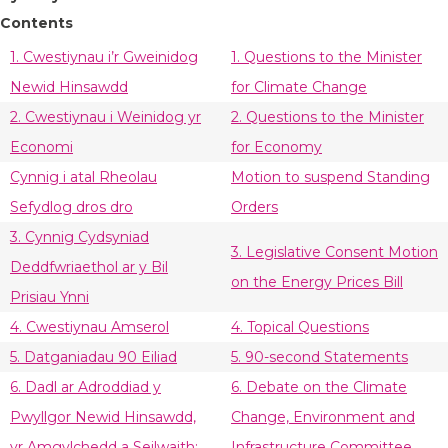
Contents
1. Cwestiynau i’r Gweinidog
1. Questions to the Minister
Newid Hinsawdd
for Climate Change
2. Cwestiynau i Weinidog yr
2. Questions to the Minister
Economi
for Economy
Cynnig i atal Rheolau
Motion to suspend Standing
Sefydlog dros dro
Orders
3. Cynnig Cydsyniad
3. Legislative Consent Motion
Deddfwriaethol ar y Bil
on the Energy Prices Bill
Prisiau Ynni
4. Cwestiynau Amserol
4. Topical Questions
5. Datganiadau 90 Eiliad
5. 90-second Statements
6. Dadl ar Adroddiad y
6. Debate on the Climate
Pwyllgor Newid Hinsawdd,
Change, Environment and
yr Amgylchedd a Seilwaith:
Infrastructure Committee