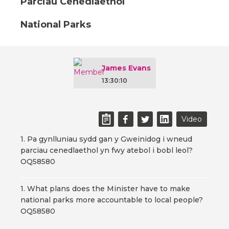
Parciau Cenedlaethol
National Parks
James Evans
13:30:10
Video
1. Pa gynlluniau sydd gan y Gweinidog i wneud
parciau cenedlaethol yn fwy atebol i bobl leol?
OQ58580
1. What plans does the Minister have to make
national parks more accountable to local people?
OQ58580