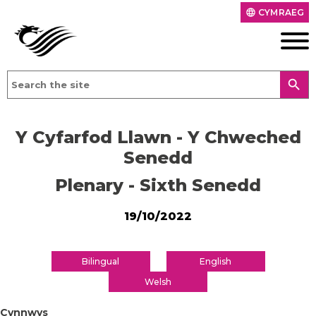
CYMRAEG
language
search
Y Cyfarfod Llawn - Y Chweched
Senedd
Plenary - Sixth Senedd
19/10/2022
Bilingual
English
Welsh
Cynnwys