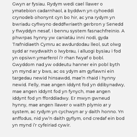
Gwyn ar fysiau. Rydym wedi cael llawer o
ymatebion cadarnhaol, a byddwn yn cyhoeddi
crynodeb ohonynt cyn bo hir, ac yna rydym yn
bwriadu cyflwyno deddfwriaeth gerbron y Senedd
y flwyddyn nesaf, i bennu system fasnachfreinio. A
phwrpas hynny yw caniatáu inni nodi, gyda
Trafnidiaeth Cymru ac awdurdodau lleol, sut olwg
sydd ar rwydwaith o lwybrau, i alluogi bysiau i fod
yn opsiwn ymarferol i’r rhan fwyaf o bobl.
Gwyddom nad yw oddeutu hanner ein pobl byth
yn mynd ar y bws, ac os ydym am gyflawni ein
targedau newid hinsawdd, mae’n rhaid i hynny
newid. Felly, mae angen iddynt fod yn ddibynadwy,
mae angen iddynt fod yn fynych, mae angen
iddynt fod yn fforddiadwy. Er mwyn gwneud
hynny, mae angen llawer o waith plymio ar y
system, ac rydym yn cychwyn ar y daith honno. Yn
anffodus, nid yw’n daith gyflym, ond credaf ein bod
yn mynd i’r cyfeiriad cywir.