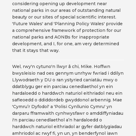
considering opening up development near
national parks in our areas of outstanding natural
beauty or our sites of special scientific interest.
'Future Wales' and 'Planning Policy Wales' provide
a comprehensive framework of protection for our
national parks and AONBs for inappropriate
development, and I, for one, am very determined
that it stays that way.
Wel, rwy'n cytuno'n llwyr â chi, Mike. Hoffwn
bwysleisio nad oes gennym unrhyw fwriad i ddilyn
Llywodraeth y DU o ran ystyried caniatáu mwy o
ddatblygu ger ein parciau cenedlaethol yn ein
hardaloedd o harddwch naturiol eithriadol neu ein
safleoedd o ddiddordeb gwyddonol arbennig. Mae
'Cymru’r Dyfodol' a 'Polisi Cynllunio Cymru' yn
darparu fframwaith cynhwysfawr o amddiffyniadau
i'n parciau cenedlaethol a’n hardaloedd o
harddwch naturiol eithriadol ar gyfer datblygiadau
amhriodol ac rwyf fi, yn un, yn benderfynol iawn