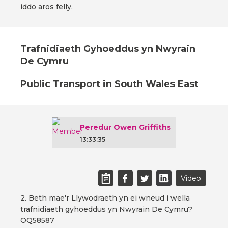
iddo aros felly.
Trafnidiaeth Gyhoeddus yn Nwyrain
De Cymru
Public Transport in South Wales East
Peredur Owen Griffiths
13:33:35
Video
2. Beth mae'r Llywodraeth yn ei wneud i wella
trafnidiaeth gyhoeddus yn Nwyrain De Cymru?
OQ58587