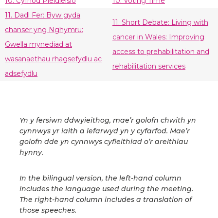
10. Cyfnod Pleidleisio
10. Voting Time
11. Dadl Fer: Byw gyda
11. Short Debate: Living with
chanser yng Nghymru:
cancer in Wales: Improving
Gwella mynediad at
access to prehabilitation and
wasanaethau rhagsefydlu ac
rehabilitation services
adsefydlu
Yn y fersiwn ddwyieithog, mae’r golofn chwith yn
cynnwys yr iaith a lefarwyd yn y cyfarfod. Mae’r
golofn dde yn cynnwys cyfieithiad o’r areithiau
hynny.
In the bilingual version, the left-hand column
includes the language used during the meeting.
The right-hand column includes a translation of
those speeches.