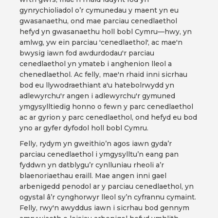
gynrychioliadol o’r cymunedau y maent yn eu
gwasanaethu, ond mae parciau cenedlaethol
hefyd yn gwasanaethu holl bobl Cymru—hwy, yn
amlwg, yw ein parciau 'cenedlaethol', ac mae'n
bwysig iawn fod awdurdodau'r parciau
cenedlaethol yn ymateb i anghenion lleol a
chenedlaethol. Ac felly, mae'n rhaid inni sicrhau
bod eu llywodraethiant a'u hatebolrwydd yn
adlewyrchu'r angen i adlewyrchu'r gymuned
ymgysylltiedig honno o fewn y parc cenedlaethol
ac ar gyrion y parc cenedlaethol, ond hefyd eu bod
yno ar gyfer dyfodol holl bobl Cymru.
Felly, rydym yn gweithio’n agos iawn gyda’r
parciau cenedlaethol i ymgysylltu’n eang pan
fyddwn yn datblygu’r cynlluniau rheoli a’r
blaenoriaethau eraill. Mae angen inni gael
arbenigedd penodol ar y parciau cenedlaethol, yn
ogystal â’r cynghorwyr lleol sy’n cyfrannu cymaint.
Felly, rwy'n awyddus iawn i sicrhau bod gennym