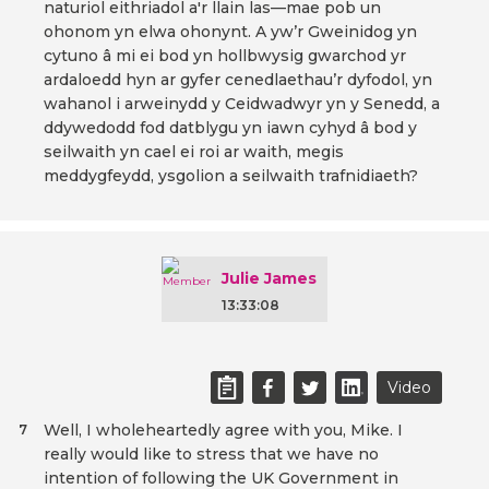
naturiol eithriadol a'r llain las—mae pob un
ohonom yn elwa ohonynt. A yw’r Gweinidog yn
cytuno â mi ei bod yn hollbwysig gwarchod yr
ardaloedd hyn ar gyfer cenedlaethau’r dyfodol, yn
wahanol i arweinydd y Ceidwadwyr yn y Senedd, a
ddywedodd fod datblygu yn iawn cyhyd â bod y
seilwaith yn cael ei roi ar waith, megis
meddygfeydd, ysgolion a seilwaith trafnidiaeth?
Julie James
13:33:08
Video
Well, I wholeheartedly agree with you, Mike. I
7
really would like to stress that we have no
intention of following the UK Government in