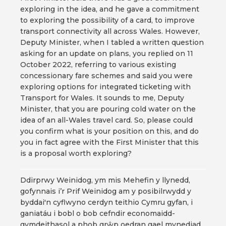
exploring in the idea, and he gave a commitment
to exploring the possibility of a card, to improve
transport connectivity all across Wales. However,
Deputy Minister, when I tabled a written question
asking for an update on plans, you replied on 11
October 2022, referring to various existing
concessionary fare schemes and said you were
exploring options for integrated ticketing with
Transport for Wales. It sounds to me, Deputy
Minister, that you are pouring cold water on the
idea of an all-Wales travel card. So, please could
you confirm what is your position on this, and do
you in fact agree with the First Minister that this
is a proposal worth exploring?
Ddirprwy Weinidog, ym mis Mehefin y llynedd,
gofynnais i’r Prif Weinidog am y posibilrwydd y
byddai'n cyflwyno cerdyn teithio Cymru gyfan, i
ganiatáu i bobl o bob cefndir economaidd-
gymdeithasol a phob grŵp oedran gael mynediad