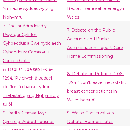
Ynni adnewyddadwy yng
Report: Renewable energy in
Nghymru
Wales
7. Dadl ar Adroddiad y
7. Debate on the Public
Pwyllgor Cyfrifon
Accounts and Public
Cyhoeddus a Gweinyddiaeth
Administration Report: Care
Gyhoeddus: Comisiynu
Home Commissioning
Cartrefi Gofal
8. Dadl ar Ddeiseb P-06-
8. Debate on Petition P-06-
1294, 'Peidiwch â gadael
1294, 'Don't leave metastatic
cleifion â chanser y fron
breast cancer patients in
metastatig yng Nghymru y
Wales behind'
tu ôl'
9. Dadl y Ceidwadwyr
9. Welsh Conservatives
Cymreig: Ardrethi busnes
Debate: Business rates