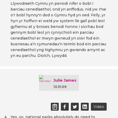
Llywodraeth Cymru yn penodi nifer o bobl i
barciau cenedlaethol, ond yn anffodus, nid yw rhai
o'r bobl hynny'n dod o Gymru hyd yn oed. Felly, yr
hyn yr hoffwn ei weld yw system lle gall pobl leol
gyfrannu at y broses benodi honno i sicrhau bod
gennym bobl leol yn cynrychioli ein parciau
cenedlaethol er mwyn gwneud yn siŵr fod ein
busnesau a’n cymunedau'n teimlo bod ein parciau
cenedlaethol yng Nghymru yn gwrando arnynt ac
yn eu parchu. Diolch, Lywydd.
Julie James
13:31:09
Video
Yes, so, national parks absolutely do need to
4