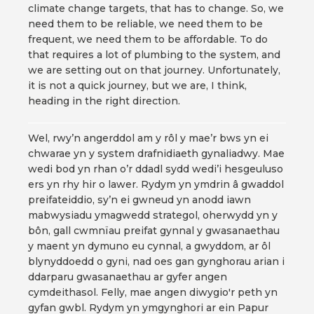
climate change targets, that has to change. So, we
need them to be reliable, we need them to be
frequent, we need them to be affordable. To do
that requires a lot of plumbing to the system, and
we are setting out on that journey. Unfortunately,
it is not a quick journey, but we are, I think,
heading in the right direction.
Wel, rwy’n angerddol am y rôl y mae’r bws yn ei
chwarae yn y system drafnidiaeth gynaliadwy. Mae
wedi bod yn rhan o’r ddadl sydd wedi’i hesgeuluso
ers yn rhy hir o lawer. Rydym yn ymdrin â gwaddol
preifateiddio, sy’n ei gwneud yn anodd iawn
mabwysiadu ymagwedd strategol, oherwydd yn y
bôn, gall cwmnïau preifat gynnal y gwasanaethau
y maent yn dymuno eu cynnal, a gwyddom, ar ôl
blynyddoedd o gyni, nad oes gan gynghorau arian i
ddarparu gwasanaethau ar gyfer angen
cymdeithasol. Felly, mae angen diwygio'r peth yn
gyfan gwbl. Rydym yn ymgynghori ar ein Papur