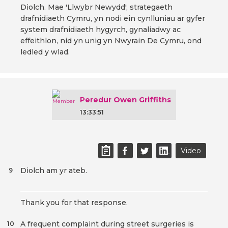
Diolch. Mae 'Llwybr Newydd', strategaeth
drafnidiaeth Cymru, yn nodi ein cynlluniau ar gyfer
system drafnidiaeth hygyrch, gynaliadwy ac
effeithlon, nid yn unig yn Nwyrain De Cymru, ond
ledled y wlad.
Peredur Owen Griffiths
13:33:51
Video
Diolch am yr ateb.
9
Thank you for that response.
A frequent complaint during street surgeries is
10