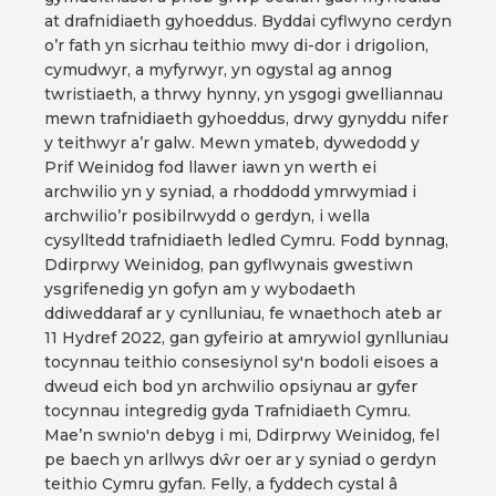
at drafnidiaeth gyhoeddus. Byddai cyflwyno cerdyn
o’r fath yn sicrhau teithio mwy di-dor i drigolion,
cymudwyr, a myfyrwyr, yn ogystal ag annog
twristiaeth, a thrwy hynny, yn ysgogi gwelliannau
mewn trafnidiaeth gyhoeddus, drwy gynyddu nifer
y teithwyr a’r galw. Mewn ymateb, dywedodd y
Prif Weinidog fod llawer iawn yn werth ei
archwilio yn y syniad, a rhoddodd ymrwymiad i
archwilio’r posibilrwydd o gerdyn, i wella
cysylltedd trafnidiaeth ledled Cymru. Fodd bynnag,
Ddirprwy Weinidog, pan gyflwynais gwestiwn
ysgrifenedig yn gofyn am y wybodaeth
ddiweddaraf ar y cynlluniau, fe wnaethoch ateb ar
11 Hydref 2022, gan gyfeirio at amrywiol gynlluniau
tocynnau teithio consesiynol sy'n bodoli eisoes a
dweud eich bod yn archwilio opsiynau ar gyfer
tocynnau integredig gyda Trafnidiaeth Cymru.
Mae’n swnio'n debyg i mi, Ddirprwy Weinidog, fel
pe baech yn arllwys dŵr oer ar y syniad o gerdyn
teithio Cymru gyfan. Felly, a fyddech cystal â