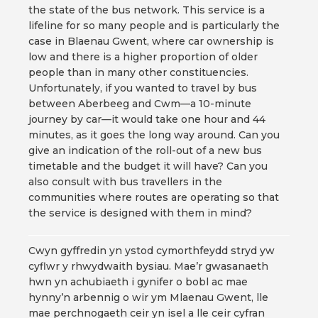
the state of the bus network. This service is a
lifeline for so many people and is particularly the
case in Blaenau Gwent, where car ownership is
low and there is a higher proportion of older
people than in many other constituencies.
Unfortunately, if you wanted to travel by bus
between Aberbeeg and Cwm—a 10-minute
journey by car—it would take one hour and 44
minutes, as it goes the long way around. Can you
give an indication of the roll-out of a new bus
timetable and the budget it will have? Can you
also consult with bus travellers in the
communities where routes are operating so that
the service is designed with them in mind?
Cwyn gyffredin yn ystod cymorthfeydd stryd yw
cyflwr y rhwydwaith bysiau. Mae’r gwasanaeth
hwn yn achubiaeth i gynifer o bobl ac mae
hynny’n arbennig o wir ym Mlaenau Gwent, lle
mae perchnogaeth ceir yn isel a lle ceir cyfran