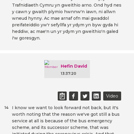
Trafnidiaeth Cymru yn gweithio arno. Ond hyd nes
y cawn y gwaith plymio hwnnw'n iawn, ni allwn
wneud hynny. Ac mae arnaf ofn mai gwaddol
preifateiddio yw'r sefyllfa yr ydym yn byw gyda hi
heddiw, ac mae'n un yr ydym yn gweithio'n galed
i'w goresgyn.
Hefin David
13:37:20
Video
I know we want to look forward not back, but it's
14
worth noting that the reason we've got still a bus
service at all is because of the bus emergency
scheme, and its successor scheme, that was