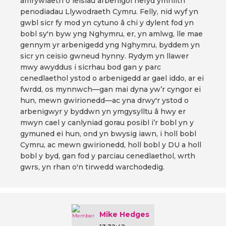
amrywiaeth o leisiau arbenigol hefyd ymhlith
penodiadau Llywodraeth Cymru. Felly, nid wyf yn
gwbl sicr fy mod yn cytuno â chi y dylent fod yn
bobl sy'n byw yng Nghymru, er, yn amlwg, lle mae
gennym yr arbenigedd yng Nghymru, byddem yn
sicr yn ceisio gwneud hynny. Rydym yn llawer
mwy awyddus i sicrhau bod gan y parc
cenedlaethol ystod o arbenigedd ar gael iddo, ar ei
fwrdd, os mynnwch—gan mai dyna yw’r cyngor ei
hun, mewn gwirionedd—ac yna drwy'r ystod o
arbenigwyr y byddwn yn ymgysylltu â hwy er
mwyn cael y canlyniad gorau posibl i’r bobl yn y
gymuned ei hun, ond yn bwysig iawn, i holl bobl
Cymru, ac mewn gwirionedd, holl bobl y DU a holl
bobl y byd, gan fod y parciau cenedlaethol, wrth
gwrs, yn rhan o'n tirwedd warchodedig.
Mike Hedges