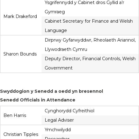
Ysgrifennydd y Cabinet dros Gyllid a’r
Gymraeg
Mark Drakeford
Cabinet Secretary for Finance and Welsh
Language
Dirprwy Gyfarwyddwr, Rheolaeth Ariannol,
Llywodraeth Cymru
Sharon Bounds
Deputy Director, Financial Controls, Welsh
Government
Swyddogion y Senedd a oedd yn bresennol
Senedd Officials in Attendance
Cynghorydd Cyfreithiol
Ben Harris
Legal Adviser
Ymchwilydd
Christian Tipples