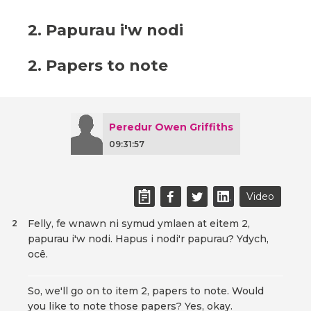
2. Papurau i'w nodi
2. Papers to note
Peredur Owen Griffiths
09:31:57
Video
Felly, fe wnawn ni symud ymlaen at eitem 2,
2
papurau i'w nodi. Hapus i nodi'r papurau? Ydych,
ocê.
So, we'll go on to item 2, papers to note. Would
you like to note those papers? Yes, okay.