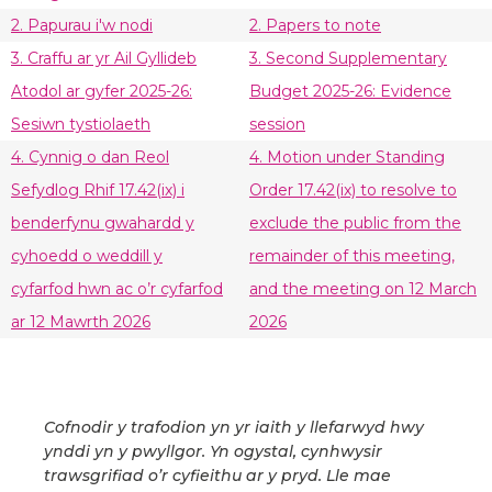
2. Papurau i'w nodi
2. Papers to note
3. Craffu ar yr Ail Gyllideb
3. Second Supplementary
Atodol ar gyfer 2025-26:
Budget 2025-26: Evidence
Sesiwn tystiolaeth
session
4. Cynnig o dan Reol
4. Motion under Standing
Sefydlog Rhif 17.42(ix) i
Order 17.42(ix) to resolve to
benderfynu gwahardd y
exclude the public from the
cyhoedd o weddill y
remainder of this meeting,
cyfarfod hwn ac o’r cyfarfod
and the meeting on 12 March
ar 12 Mawrth 2026
2026
Cofnodir y trafodion yn yr iaith y llefarwyd hwy
ynddi yn y pwyllgor. Yn ogystal, cynhwysir
trawsgrifiad o’r cyfieithu ar y pryd. Lle mae