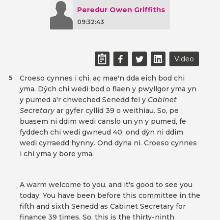
Peredur Owen Griffiths
09:32:43
Video
Croeso cynnes i chi, ac mae'n dda eich bod chi
5
yma. Dŷch chi wedi bod o flaen y pwyllgor yma yn
y pumed a'r chweched Senedd fel y
Cabinet
Secretary
ar gyfer cyllid 39 o weithiau. So, pe
buasem ni ddim wedi canslo un yn y pumed, fe
fyddech chi wedi gwneud 40, ond dŷn ni ddim
wedi cyrraedd hynny. Ond dyna ni. Croeso cynnes
i chi yma y bore yma.
A warm welcome to you, and it's good to see you
today. You have been before this committee in the
fifth and sixth Senedd as Cabinet Secretary for
finance 39 times. So, this is the thirty-ninth