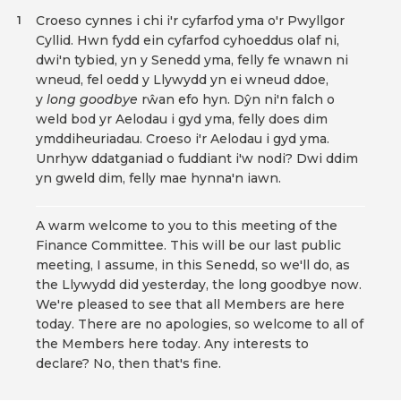
Croeso cynnes i chi i'r cyfarfod yma o'r Pwyllgor
1
Cyllid. Hwn fydd ein cyfarfod cyhoeddus olaf ni,
dwi'n tybied, yn y Senedd yma, felly fe wnawn ni
wneud, fel oedd y Llywydd yn ei wneud ddoe,
y
long goodbye
rŵan efo hyn. Dŷn ni'n falch o
weld bod yr Aelodau i gyd yma, felly does dim
ymddiheuriadau. Croeso i'r Aelodau i gyd yma.
Unrhyw ddatganiad o fuddiant i'w nodi? Dwi ddim
yn gweld dim, felly mae hynna'n iawn.
A warm welcome to you to this meeting of the
Finance Committee. This will be our last public
meeting, I assume, in this Senedd, so we'll do, as
the Llywydd did yesterday, the long goodbye now.
We're pleased to see that all Members are here
today. There are no apologies, so welcome to all of
the Members here today. Any interests to
declare? No, then that's fine.