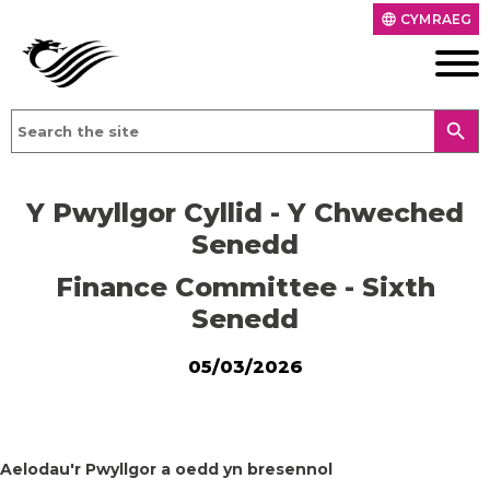
CYMRAEG
language
search
Y Pwyllgor Cyllid - Y Chweched
Senedd
Finance Committee - Sixth
Senedd
05/03/2026
Aelodau'r Pwyllgor a oedd yn bresennol