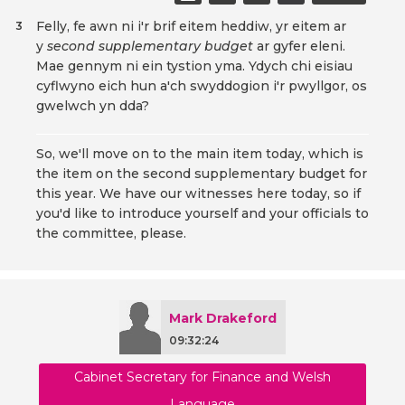
Felly, fe awn ni i'r brif eitem heddiw, yr eitem ar
3
y
second supplementary budget
ar gyfer eleni.
Mae gennym ni ein tystion yma. Ydych chi eisiau
cyflwyno eich hun a'ch swyddogion i'r pwyllgor, os
gwelwch yn dda?
So, we'll move on to the main item today, which is
the item on the second supplementary budget for
this year. We have our witnesses here today, so if
you'd like to introduce yourself and your officials to
the committee, please.
Mark Drakeford
09:32:24
Cabinet Secretary for Finance and Welsh
Language