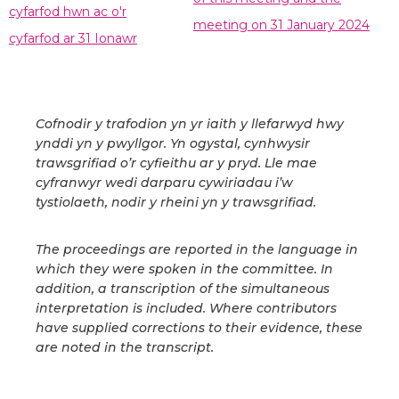
cyfarfod hwn ac o'r
meeting on 31 January 2024
cyfarfod ar 31 Ionawr
Cofnodir y trafodion yn yr iaith y llefarwyd hwy
ynddi yn y pwyllgor. Yn ogystal, cynhwysir
trawsgrifiad o’r cyfieithu ar y pryd. Lle mae
cyfranwyr wedi darparu cywiriadau i’w
tystiolaeth, nodir y rheini yn y trawsgrifiad.
The proceedings are reported in the language in
which they were spoken in the committee. In
addition, a transcription of the simultaneous
interpretation is included. Where contributors
have supplied corrections to their evidence, these
are noted in the transcript.