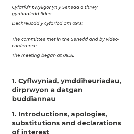
Cyfarfu’r pwyllgor yn y Senedd a thrwy
gynhadledd fideo.
Dechreuodd y cyfarfod am 09:31.
The committee met in the Senedd and by video-
conference.
The meeting began at 09:31.
1. Cyflwyniad, ymddiheuriadau,
dirprwyon a datgan
buddiannau
1. Introductions, apologies,
substitutions and declarations
of interest