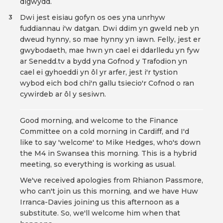
digwydd.
Dwi jest eisiau gofyn os oes yna unrhyw
3
fuddiannau i'w datgan. Dwi ddim yn gweld neb yn
dweud hynny, so mae hynny yn iawn. Felly, jest er
gwybodaeth, mae hwn yn cael ei ddarlledu yn fyw
ar Senedd.tv a bydd yna Gofnod y Trafodion yn
cael ei gyhoeddi yn ôl yr arfer, jest i'r tystion
wybod eich bod chi'n gallu tsiecio'r Cofnod o ran
cywirdeb ar ôl y sesiwn.
Good morning, and welcome to the Finance
Committee on a cold morning in Cardiff, and I'd
like to say 'welcome' to Mike Hedges, who's down
the M4 in Swansea this morning. This is a hybrid
meeting, so everything is working as usual.
We've received apologies from Rhianon Passmore,
who can't join us this morning, and we have Huw
Irranca-Davies joining us this afternoon as a
substitute. So, we'll welcome him when that