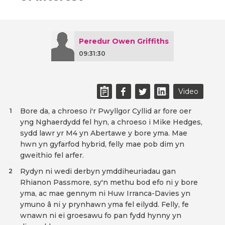
Peredur Owen Griffiths
09:31:30
Video
Bore da, a chroeso i'r Pwyllgor Cyllid ar fore oer
1
yng Nghaerdydd fel hyn, a chroeso i Mike Hedges,
sydd lawr yr M4 yn Abertawe y bore yma. Mae
hwn yn gyfarfod hybrid, felly mae pob dim yn
gweithio fel arfer.
Rydyn ni wedi derbyn ymddiheuriadau gan
2
Rhianon Passmore, sy'n methu bod efo ni y bore
yma, ac mae gennym ni Huw Irranca-Davies yn
ymuno â ni y prynhawn yma fel eilydd. Felly, fe
wnawn ni ei groesawu fo pan fydd hynny yn