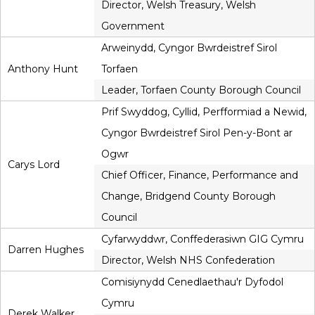
Director, Welsh Treasury, Welsh
Government
Arweinydd, Cyngor Bwrdeistref Sirol
Anthony Hunt
Torfaen
Leader, Torfaen County Borough Council
Prif Swyddog, Cyllid, Perfformiad a Newid,
Cyngor Bwrdeistref Sirol Pen-y-Bont ar
Ogwr
Carys Lord
Chief Officer, Finance, Performance and
Change, Bridgend County Borough
Council
Cyfarwyddwr, Conffederasiwn GIG Cymru
Darren Hughes
Director, Welsh NHS Confederation
Comisiynydd Cenedlaethau'r Dyfodol
Cymru
Derek Walker