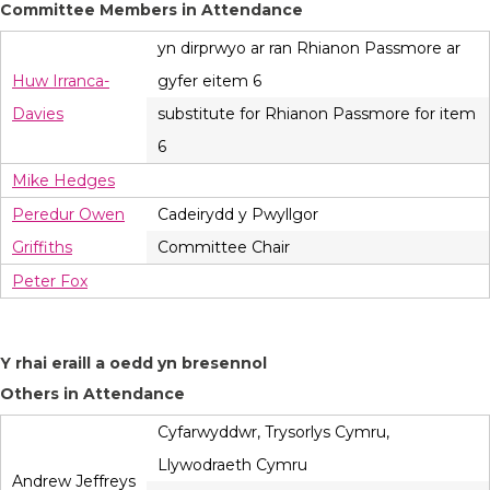
Committee Members in Attendance
yn dirprwyo ar ran Rhianon Passmore ar
Huw Irranca-
gyfer eitem 6
Davies
substitute for Rhianon Passmore for item
6
Mike Hedges
Peredur Owen
Cadeirydd y Pwyllgor
Griffiths
Committee Chair
Peter Fox
Y rhai eraill a oedd yn bresennol
Others in Attendance
Cyfarwyddwr, Trysorlys Cymru,
Llywodraeth Cymru
Andrew Jeffreys