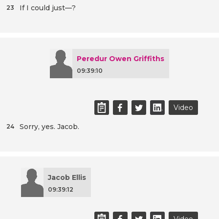
If I could just—?
23
Peredur Owen Griffiths
09:39:10
Video
Sorry, yes. Jacob.
24
Jacob Ellis
09:39:12