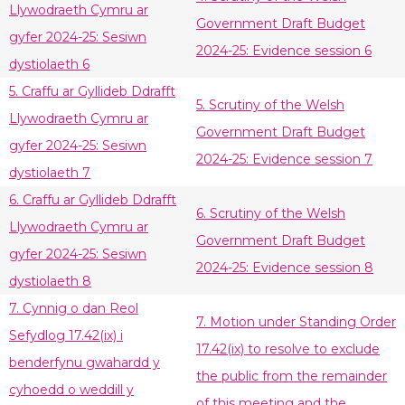
Llywodraeth Cymru ar
Government Draft Budget
gyfer 2024-25: Sesiwn
2024-25: Evidence session 6
dystiolaeth 6
5. Craffu ar Gyllideb Ddrafft
5. Scrutiny of the Welsh
Llywodraeth Cymru ar
Government Draft Budget
gyfer 2024-25: Sesiwn
2024-25: Evidence session 7
dystiolaeth 7
6. Craffu ar Gyllideb Ddrafft
6. Scrutiny of the Welsh
Llywodraeth Cymru ar
Government Draft Budget
gyfer 2024-25: Sesiwn
2024-25: Evidence session 8
dystiolaeth 8
7. Cynnig o dan Reol
7. Motion under Standing Order
Sefydlog 17.42(ix) i
17.42(ix) to resolve to exclude
benderfynu gwahardd y
the public from the remainder
cyhoedd o weddill y
of this meeting and the