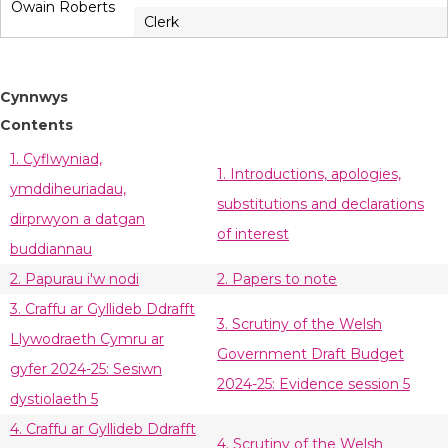
Owain Roberts
Clerk
Cynnwys
Contents
1. Cyflwyniad,
1. Introductions, apologies,
ymddiheuriadau,
substitutions and declarations
dirprwyon a datgan
of interest
buddiannau
2. Papurau i'w nodi
2. Papers to note
3. Craffu ar Gyllideb Ddrafft
3. Scrutiny of the Welsh
Llywodraeth Cymru ar
Government Draft Budget
gyfer 2024-25: Sesiwn
2024-25: Evidence session 5
dystiolaeth 5
4. Craffu ar Gyllideb Ddrafft
4. Scrutiny of the Welsh