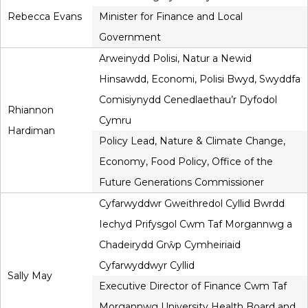
Rebecca Evans
Minister for Finance and Local
Government
Arweinydd Polisi, Natur a Newid
Hinsawdd, Economi, Polisi Bwyd, Swyddfa
Comisiynydd Cenedlaethau’r Dyfodol
Rhiannon
Cymru
Hardiman
Policy Lead, Nature & Climate Change,
Economy, Food Policy, Office of the
Future Generations Commissioner
Cyfarwyddwr Gweithredol Cyllid Bwrdd
Iechyd Prifysgol Cwm Taf Morgannwg a
Chadeirydd Grŵp Cymheiriaid
Cyfarwyddwyr Cyllid
Sally May
Executive Director of Finance Cwm Taf
Morgannwg University Health Board and