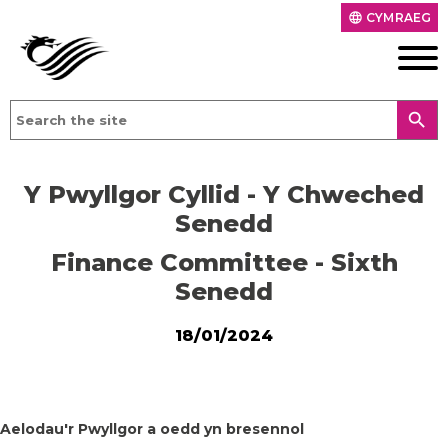
CYMRAEG
language
search
Y Pwyllgor Cyllid - Y Chweched
Senedd
Finance Committee - Sixth
Senedd
18/01/2024
Aelodau'r Pwyllgor a oedd yn bresennol